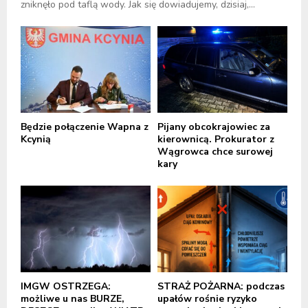
zniknęło pod taflą wody. Jak się dowiadujemy, dzisiaj,...
Będzie połączenie Wapna z
Pijany obcokrajowiec za
Kcynią
kierownicą. Prokurator z
Wągrowca chce surowej
kary
IMGW OSTRZEGA:
STRAŻ POŻARNA: podczas
możliwe u nas BURZE,
upałów rośnie ryzyko