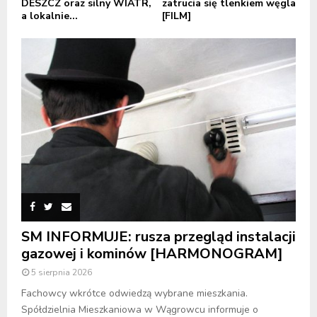
DESZCZ oraz silny WIATR,
zatrucia się tlenkiem węgla
a lokalnie...
[FILM]
SM INFORMUJE: rusza przegląd instalacji
gazowej i kominów [HARMONOGRAM]
5 sierpnia 2026
Fachowcy wkrótce odwiedzą wybrane mieszkania.
Spółdzielnia Mieszkaniowa w Wągrowcu informuje o