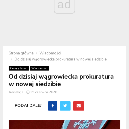
ad
Strona główna
Wiadomości
Od dzisiaj wągrowiecka prokuratura w nowej siedzibie
Gorący temat
Wiadomości
Od dzisiaj wągrowiecka prokuratura
w nowej siedzibie
Redakcja
15 czerwca 2026
PODAJ DALEJ!