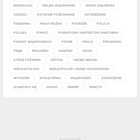
NEKROLOGI
NIELBA WĄGROWIEC
NOWE ZAKAŻENIA
ODESZLI
OSTATNIE POŻEGNANIE
OSTRZEŻENIE
PANDEMIA
PIŁKA NOŻNA
POGRZEB
POLICJA
POLSKA
POMOC
POWIATOWY INSPEKTOR SANITARNY
POWIAT WĄGROWIECKI
POŻAR
PRACA
PROGNOZA
PRĄD
ROGOŹNO
SANPEID
SKOKI
STRAŻ POŻARNA
SZPITAL
URZĄD MIEJSKI
WIELKOPOLSKA
WIELKOPOLSKI URZĄD WOJEWÓDZKI
WYPADEK
WYŁĄCZENIA
WĄGROWIEC
ZAGROŻENIE
ZDARZYŁO SIĘ
ZGONY
ŚMIERĆ
ŚWIĘTO