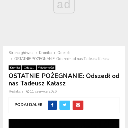
ad
Strona główna
Kronika
Odeszli
OSTATNIE POŻEGNANIE: Odszedł od nas Tadeusz Kałasz
Kronika
Odeszli
Wiadomości
OSTATNIE POŻEGNANIE: Odszedł od
nas Tadeusz Kałasz
Redakcja
11 czerwca 2026
PODAJ DALEJ!