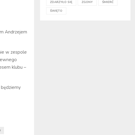
ZDARZYŁO SIĘ
ZGONY
ŚMIERĆ
ŚWIĘTO
sem Andrzejem
nie w zespole
 pewnego
zesem klubu –
u będziemy
D