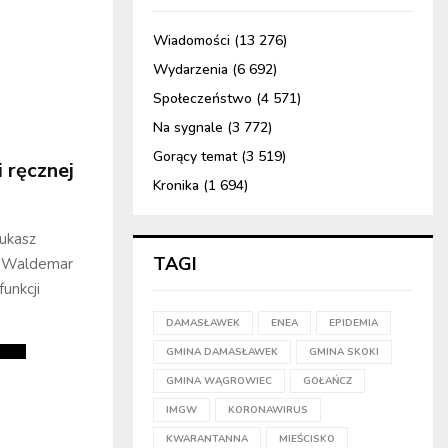
Wiadomości
(13 276)
Wydarzenia
(6 692)
Społeczeństwo
(4 571)
Na sygnale
(3 772)
Gorący temat
(3 519)
i ręcznej
Kronika
(1 694)
Łukasz
TAGI
że Waldemar
funkcji
DAMASŁAWEK
ENEA
EPIDEMIA
GMINA DAMASŁAWEK
GMINA SKOKI
GMINA WĄGROWIEC
GOŁAŃCZ
IMGW
KORONAWIRUS
KWARANTANNA
MIEŚCISKO