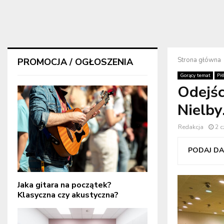
Strona główna
PROMOCJA / OGŁOSZENIA
Gorący temat
Pił
Odejś
Nielby
Redakcja
2 
PODAJ DAL
Jaka gitara na początek?
Klasyczna czy akustyczna?