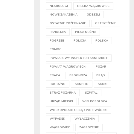
NEKROLOGI
NIELBA WĄGROWIEC
NOWE ZAKAŻENIA
ODESZLI
OSTATNIE POŻEGNANIE
OSTRZEŻENIE
PANDEMIA
PIŁKA NOŻNA
POGRZEB
POLICJA
POLSKA
POMOC
POWIATOWY INSPEKTOR SANITARNY
POWIAT WĄGROWIECKI
POŻAR
PRACA
PROGNOZA
PRĄD
ROGOŹNO
SANPEID
SKOKI
STRAŻ POŻARNA
SZPITAL
URZĄD MIEJSKI
WIELKOPOLSKA
WIELKOPOLSKI URZĄD WOJEWÓDZKI
WYPADEK
WYŁĄCZENIA
WĄGROWIEC
ZAGROŻENIE