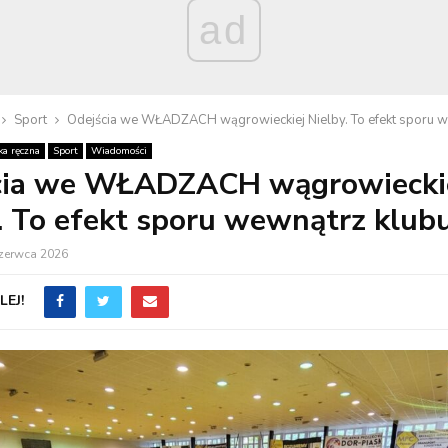
ad
Sport
Odejścia we WŁADZACH wągrowieckiej Nielby. To efekt sporu w
ka ręczna
Sport
Wiadomości
cia we WŁADZACH wągrowiecki
. To efekt sporu wewnątrz klub
czerwca 2026
EJ!