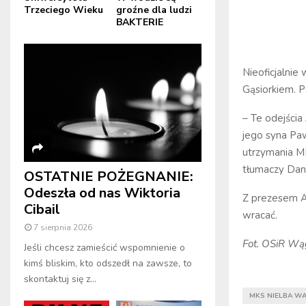
Trzeciego Wieku
groźne dla ludzi
BAKTERIE
Nieoficjalnie
Gąsiorkiem. P
– Te odejści
jego syna Pa
utrzymania MK
tłumaczy Dani
OSTATNIE POŻEGNANIE:
Odeszła od nas Wiktoria
Z prezesem A
Cibail
wracać.
7 sierpnia 2026
Fot. OSiR Wą
Jeśli chcesz zamieścić wspomnienie o
kimś bliskim, kto odszedł na zawsze, to
skontaktuj się z...
MKS NIELBA W