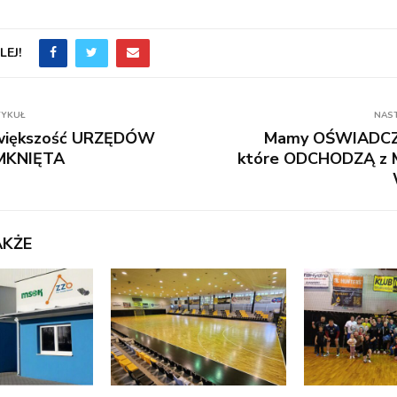
EJ!
TYKUŁ
NAS
większość URZĘDÓW
Mamy OŚWIADCZE
AMKNIĘTA
które ODCHODZĄ z 
AKŻE