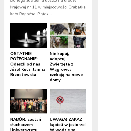
Do tego zdarzenia doszło na drodze
krajowej nr 11 w miejscowości Grabatka
koło Rogoźna. Piątek,...
OSTATNIE
Nie kupuj,
POŻEGNANIE:
adoptuj.
Odeszli od nas
Zwierzęta z
Józef Kucz, Janina
Wągrowca
Brzostowska
czekają na nowe
domy
NABÓR: zostań
UWAGA! ZAKAZ
słuchaczem
kąpieli w jeziorze!
Uniwersytetu
W wodzie są