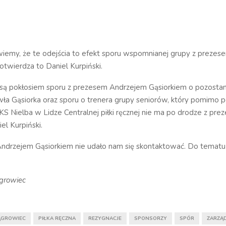
 wiemy, że te odejścia to efekt sporu wspomnianej grupy z preze
otwierdza to Daniel Kurpiński.
a są pokłosiem sporu z prezesem Andrzejem Gąsiorkiem o pozosta
wła Gąsiorka oraz sporu o trenera grupy seniorów, który pomimo
S Nielba w Lidze Centralnej piłki ręcznej nie ma po drodze z pre
el Kurpiński.
ndrzejem Gąsiorkiem nie udało nam się skontaktować. Do temat
growiec
ĄGROWIEC
PIŁKA RĘCZNA
REZYGNACJE
SPONSORZY
SPÓR
ZARZĄ