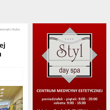
ewnątrz klubu
ej
u