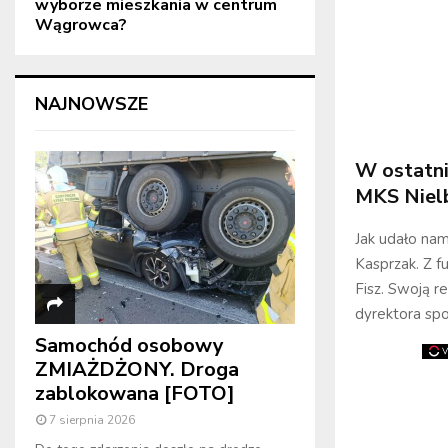
wyborze mieszkania w centrum
Wągrowca?
NAJNOWSZE
W ostatnic
MKS Niel
Jak udało nam
Kasprzak. Z f
Fisz. Swoją re
dyrektora spo
Samochód osobowy
ZMIAŻDŻONY. Droga
zablokowana [FOTO]
7 sierpnia 2026