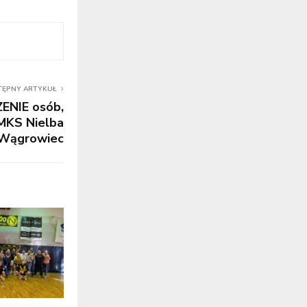
TĘPNY ARTYKUŁ
NIE osób,
MKS Nielba
Wągrowiec