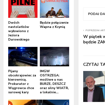
PODAJ DAL
Dwóch
Będzie połączenie
nastolatków
Wapna z Kcynią
wyłowiono z
POPRZEDNI AR
Jeziora
W piątek 
Durowskiego
będzie Z
CZYTAJ T
Pijany
IMGW
obcokrajowiec za
OSTRZEGA:
kierownicą.
możliwe u nas
Prokurator z
BURZE, DESZCZ
Wągrowca chce
oraz silny WIATR,
surowej kary
a lokalnie...