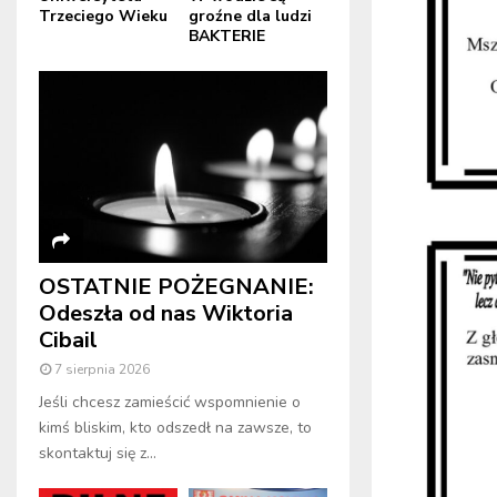
Trzeciego Wieku
groźne dla ludzi
BAKTERIE
OSTATNIE POŻEGNANIE:
Odeszła od nas Wiktoria
Cibail
7 sierpnia 2026
Jeśli chcesz zamieścić wspomnienie o
kimś bliskim, kto odszedł na zawsze, to
skontaktuj się z...