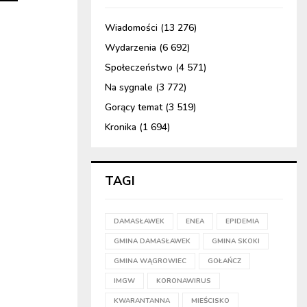
Wiadomości
(13 276)
Wydarzenia
(6 692)
Społeczeństwo
(4 571)
Na sygnale
(3 772)
Gorący temat
(3 519)
Kronika
(1 694)
TAGI
DAMASŁAWEK
ENEA
EPIDEMIA
GMINA DAMASŁAWEK
GMINA SKOKI
GMINA WĄGROWIEC
GOŁAŃCZ
IMGW
KORONAWIRUS
KWARANTANNA
MIEŚCISKO