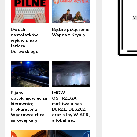
Dwóch
Będzie połączenie
nastolatków
Wapna z Kcynią
wyłowiono z
Jeziora
Durowskiego
Pijany
IMGW
obcokrajowiec za
OSTRZEGA:
kierownicą.
możliwe u nas
Prokurator z
BURZE, DESZCZ
Wągrowca chce
oraz silny WIATR,
surowej kary
a lokalnie...