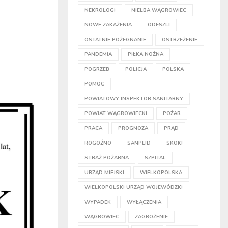
NEKROLOGI
NIELBA WĄGROWIEC
NOWE ZAKAŻENIA
ODESZLI
OSTATNIE POŻEGNANIE
OSTRZEŻENIE
PANDEMIA
PIŁKA NOŻNA
POGRZEB
POLICJA
POLSKA
POMOC
POWIATOWY INSPEKTOR SANITARNY
POWIAT WĄGROWIECKI
POŻAR
PRACA
PROGNOZA
PRĄD
ROGOŹNO
SANPEID
SKOKI
STRAŻ POŻARNA
SZPITAL
URZĄD MIEJSKI
WIELKOPOLSKA
WIELKOPOLSKI URZĄD WOJEWÓDZKI
WYPADEK
WYŁĄCZENIA
WĄGROWIEC
ZAGROŻENIE