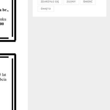
ZDARZYŁO SIĘ
ZGONY
ŚMIERĆ
ŚWIĘTO