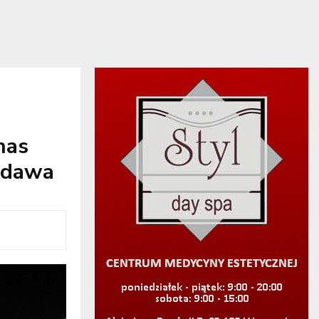
nas
odawa