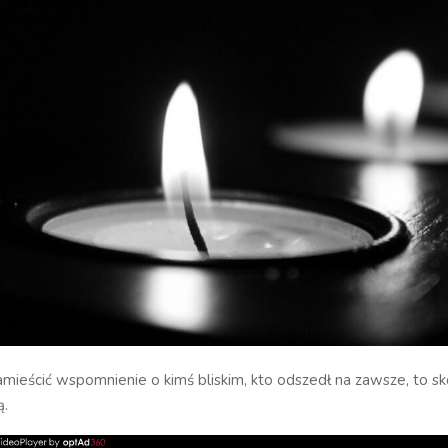
zamieścić wspomnienie o kimś bliskim, kto odszedł na zawsze, to sko
ą.