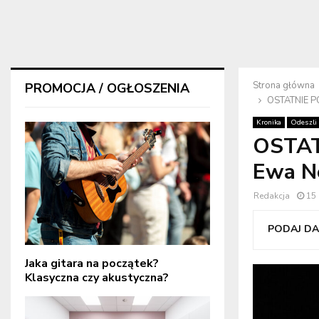
Strona główna
PROMOCJA / OGŁOSZENIA
OSTATNIE P
Kronika
Odeszli
OSTAT
Ewa N
Redakcja
15
PODAJ DAL
Jaka gitara na początek?
Klasyczna czy akustyczna?