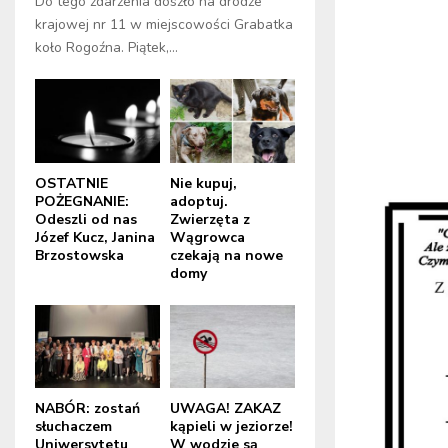
Do tego zdarzenia doszło na drodze
krajowej nr 11 w miejscowości Grabatka
koło Rogoźna. Piątek,...
OSTATNIE
Nie kupuj,
POŻEGNANIE:
adoptuj.
Odeszli od nas
Zwierzęta z
Józef Kucz, Janina
Wągrowca
Brzostowska
czekają na nowe
domy
NABÓR: zostań
UWAGA! ZAKAZ
słuchaczem
kąpieli w jeziorze!
Uniwersytetu
W wodzie są