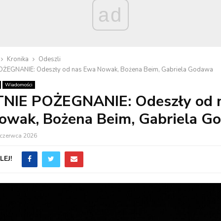
ad
Kronika
Odeszli
OŻEGNANIE: Odeszły od nas Ewa Nowak, Bożena Beim, Gabriela Godawa
Wiadomości
NIE POŻEGNANIE: Odeszły od 
owak, Bożena Beim, Gabriela G
 czerwca 2026
EJ!