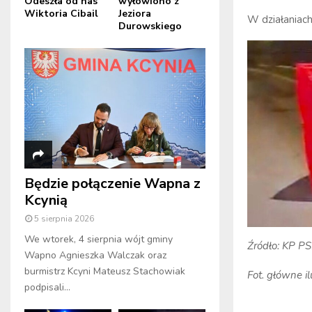
Odeszła od nas
wyłowiono z
Wiktoria Cibail
Jeziora
W działaniach
Durowskiego
Będzie połączenie Wapna z
Kcynią
5 sierpnia 2026
We wtorek, 4 sierpnia wójt gminy
Źródło: KP PS
Wapno Agnieszka Walczak oraz
burmistrz Kcyni Mateusz Stachowiak
Fot. główne i
podpisali...