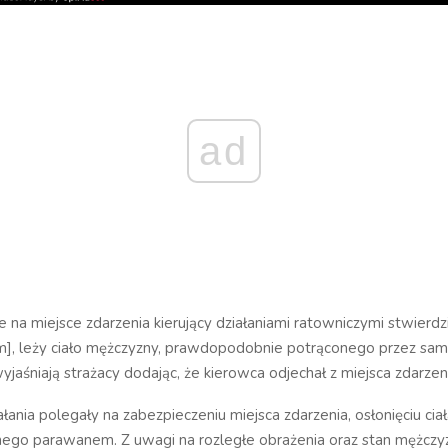
ad
e na miejsce zdarzenia kierujący działaniami ratowniczymi stwierdził
], leży ciało mężczyzny, prawdopodobnie potrąconego przez sa
yjaśniają strażacy dodając, że kierowca odjechał z miejsca zdarzen
ałania polegały na zabezpieczeniu miejsca zdarzenia, osłonięciu cia
go parawanem. Z uwagi na rozległe obrażenia oraz stan mężczy