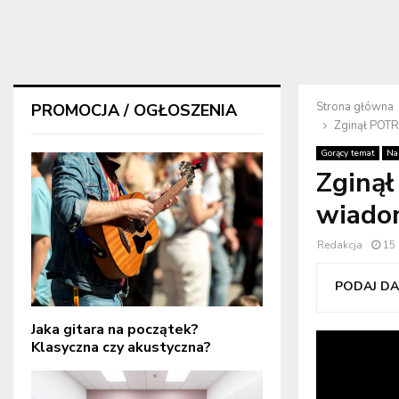
Strona główna
PROMOCJA / OGŁOSZENIA
Zginął POTR
Gorący temat
Na
Zginą
wiado
Redakcja
15
PODAJ DAL
Jaka gitara na początek?
Klasyczna czy akustyczna?