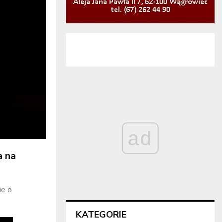
ad
a na
ie o
KATEGORIE