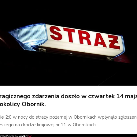
ragicznego zdarzenia doszło w czwartek 14 maj
okolicy Obornik.
ie 2:0 w nocy do straży pożarnej w Obornikach wpłynęło zgłoszen
eszego na drodze krajowej nr 11 w Obornikach.