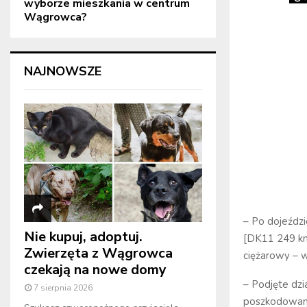
wyborze mieszkania w centrum
Wągrowca?
NAJNOWSZE
– Po dojeździ
Nie kupuj, adoptuj.
[DK11 249 km
Zwierzęta z Wągrowca
ciężarowy – w
czekają na nowe domy
– Podjęte dzi
7 sierpnia 2026
poszkodowane