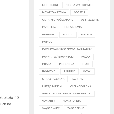
NEKROLOGI
NIELBA WĄGROWIEC
NOWE ZAKAŻENIA
ODESZLI
OSTATNIE POŻEGNANIE
OSTRZEŻENIE
PANDEMIA
PIŁKA NOŻNA
POGRZEB
POLICJA
POLSKA
POMOC
POWIATOWY INSPEKTOR SANITARNY
POWIAT WĄGROWIECKI
POŻAR
PRACA
PROGNOZA
PRĄD
ROGOŹNO
SANPEID
SKOKI
STRAŻ POŻARNA
SZPITAL
URZĄD MIEJSKI
WIELKOPOLSKA
WIELKOPOLSKI URZĄD WOJEWÓDZKI
ek około 40
WYPADEK
WYŁĄCZENIA
ruch na
WĄGROWIEC
ZAGROŻENIE