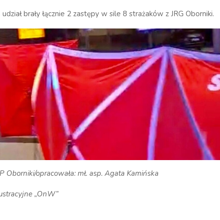
 udział brały łącznie 2 zastępy w sile 8 strażaków z JRG Oborniki.
P Oborniki/opracowała: mł. asp. Agata Kamińska
lustracyjne „OnW”