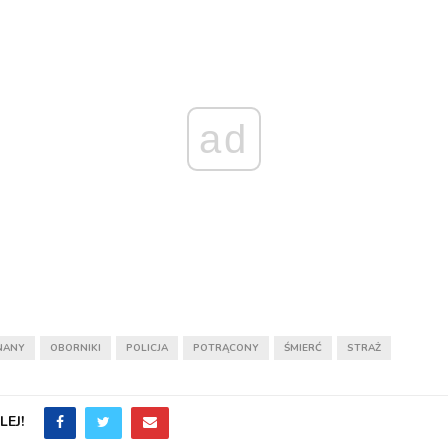
ad
NANY
OBORNIKI
POLICJA
POTRĄCONY
ŚMIERĆ
STRAŻ
EJ!