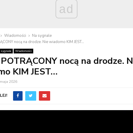
ad
Wiadomości
Na sygnale
ĄCONY nocą na drodze. Nie wiadomo KIM JEST…
 sygnale
Wiadomości
ł POTRĄCONY nocą na drodze. N
mo KIM JEST…
 maja 2026
EJ!