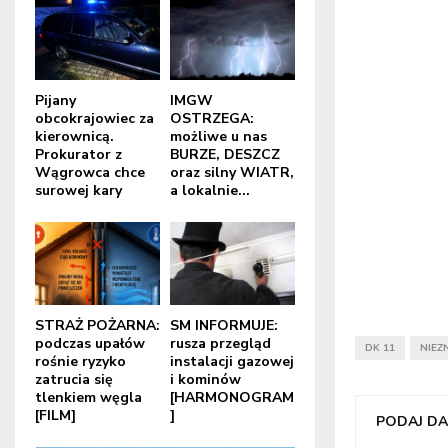
Pijany
IMGW
obcokrajowiec za
OSTRZEGA:
kierownicą.
możliwe u nas
Prokurator z
BURZE, DESZCZ
Wągrowca chce
oraz silny WIATR,
surowej kary
a lokalnie...
STRAŻ POŻARNA:
SM INFORMUJE:
podczas upałów
rusza przegląd
DK 11
NIEZ
rośnie ryzyko
instalacji gazowej
zatrucia się
i kominów
tlenkiem węgla
[HARMONOGRAM
[FILM]
]
PODAJ DAL