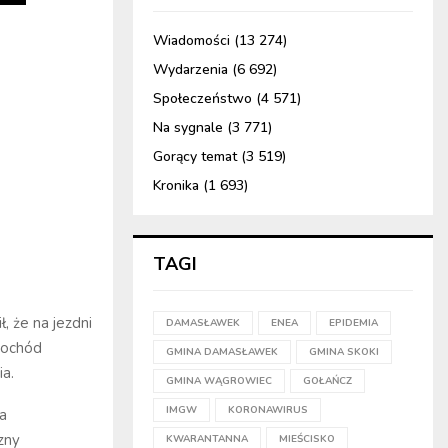
Wiadomości
(13 274)
Wydarzenia
(6 692)
Społeczeństwo
(4 571)
Na sygnale
(3 771)
Gorący temat
(3 519)
Kronika
(1 693)
TAGI
, że na jezdni
DAMASŁAWEK
ENEA
EPIDEMIA
mochód
GMINA DAMASŁAWEK
GMINA SKOKI
ia.
GMINA WĄGROWIEC
GOŁAŃCZ
IMGW
KORONAWIRUS
ła
zny
KWARANTANNA
MIEŚCISKO