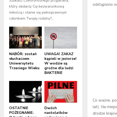
Szukasz czworonożnego przyjaciela,
odstąpiono od
który obdarzy Cię bezwarunkową
miłością i stanie się pełnoprawnym
członkiem Twojej rodziny?...
NABÓR: zostań
UWAGA! ZAKAZ
słuchaczem
kąpieli w jeziorze!
Uniwersytetu
W wodzie są
Trzeciego Wieku
groźne dla ludzi
BAKTERIE
Co ważne, pol
lat). Na miej
OSTATNIE
Dwóch
POŻEGNANIE:
nastolatków
drodze krajo