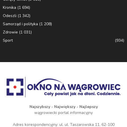
Kronika
(1 694)
Odeszli
(1 342)
Samorząd i polityka
(1 208)
Zdrowie
(1 031)
Sport
(934)
Najszybszy - Największy - Najlepszy
wągrowiecki portal informacyjny
Adres korespondencyjny: ul. ul. Taszarowska 11, 62-100