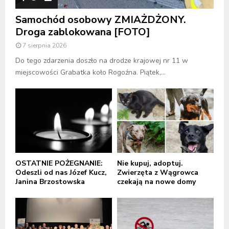
Samochód osobowy ZMIAŻDŻONY.
Droga zablokowana [FOTO]
7 sierpnia 2026
Do tego zdarzenia doszło na drodze krajowej nr 11 w
miejscowości Grabatka koło Rogoźna. Piątek,...
OSTATNIE POŻEGNANIE:
Nie kupuj, adoptuj.
Odeszli od nas Józef Kucz,
Zwierzęta z Wągrowca
Janina Brzostowska
czekają na nowe domy