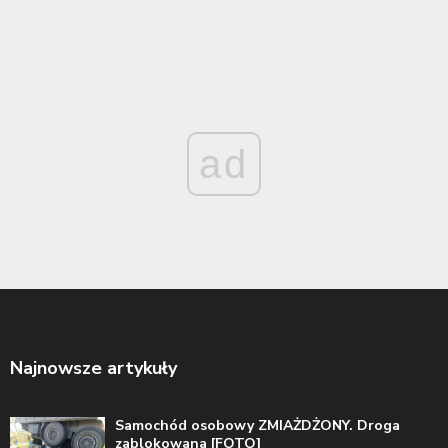
ad
Najnowsze artykuły
Samochód osobowy ZMIAŻDŻONY. Droga
zablokowana [FOTO]