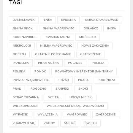
TAGI
DAMASŁAWEK
ENEA
EPIDEMIA
GMINA DAMASŁAWEK
GMINA SKOKI
GMINA WĄGROWIEC
GOŁAŃCZ
IMGW
KORONAWIRUS
KWARANTANNA
MIEŚCISKO
NEKROLOGI
NIELBA WĄGROWIEC
NOWE ZAKAŻENIA
ODESZLI
OSTATNIE POŻEGNANIE
OSTRZEŻENIE
PANDEMIA
PIŁKA NOŻNA
POGRZEB
POLICJA
POLSKA
POMOC
POWIATOWY INSPEKTOR SANITARNY
POWIAT WĄGROWIECKI
POŻAR
PRACA
PROGNOZA
PRĄD
ROGOŹNO
SANPEID
SKOKI
STRAŻ POŻARNA
SZPITAL
URZĄD MIEJSKI
WIELKOPOLSKA
WIELKOPOLSKI URZĄD WOJEWÓDZKI
WYPADEK
WYŁĄCZENIA
WĄGROWIEC
ZAGROŻENIE
ZDARZYŁO SIĘ
ZGONY
ŚMIERĆ
ŚWIĘTO