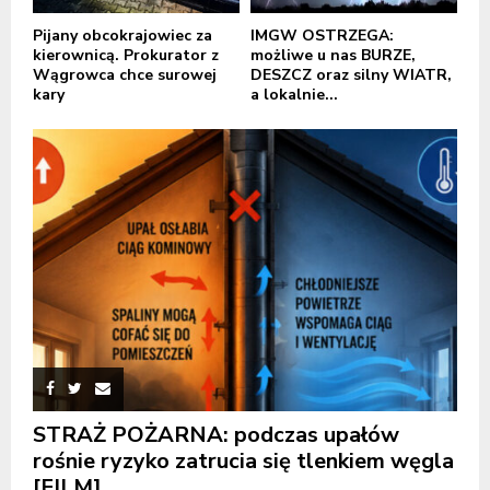
Pijany obcokrajowiec za
IMGW OSTRZEGA:
kierownicą. Prokurator z
możliwe u nas BURZE,
Wągrowca chce surowej
DESZCZ oraz silny WIATR,
kary
a lokalnie...
STRAŻ POŻARNA: podczas upałów
rośnie ryzyko zatrucia się tlenkiem węgla
[FILM]