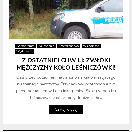
Gorący temat
Na sygnale
Społeczeństwo
Wiadomości
Wydarzenia
Z OSTATNIEJ CHWILI: ZWŁOKI
MĘŻCZYZNY KOŁO LEŚNICZÓWKI!
Dziś przed południem natrafiono na ciało nieżyjącego
nieznanego mężczyzny. Przypadkowi przechodnie tuż
przed południem w Lechlinku (gmina Skoki) w pobliżu
leśniczówki znaleźli przy drodze ciało...
Czytaj więcej