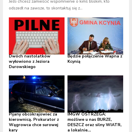
Jeśli chcesz zamieścić wspomnienie o kimś bliskim, kto
odszedł na zawsze, to skontaktuj się z...
Dwóch nastolatków
Będzie połączenie Wapna z
wyłowiono z Jeziora
Kcynią
Durowskiego
Pijany obcokrajowiec za
IMGW OSTRZEGA:
kierownicą. Prokurator z
możliwe u nas BURZE,
Wągrowca chce surowej
DESZCZ oraz silny WIATR,
kary
a lokalnie...