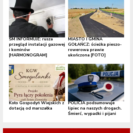
SM INFORMUJE: rusza
MIASTO I GMINA
przegląd instalacji gazowej
GOŁAŃCZ: ścieżka pieszo-
i kominów
rowerowa prawie
[HARMONOGRAM]
ukończona [FOTO]
Koło Gospodyń Wiejskich z
POLICJA podsumowuje
dotacją od marszałka
lipiec na naszych drogach.
Śmierć, wypadki i pijani