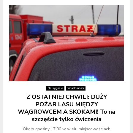
Na sygnale
Wiadomości
Z OSTATNIEJ CHWILI: DUŻY
POŻAR LASU MIĘDZY
WĄGROWCEM A SKOKAMI! To na
szczęście tylko ćwiczenia
Około godziny 17.00 w wielu miejscowościach