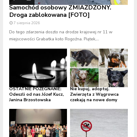
Samochód osobowy ZMIAŻDŻONY.
Droga zablokowana [FOTO]
7 sierpnia 2026
Do tego zdarzenia doszło na drodze krajowej nr 11 w
miejscowości Grabatka koło Rogoźna. Piątek,...
OSTATNIE POŻEGNANIE:
Nie kupuj, adoptuj.
Odeszli od nas Józef Kucz,
Zwierzęta z Wągrowca
Janina Brzostowska
czekają na nowe domy