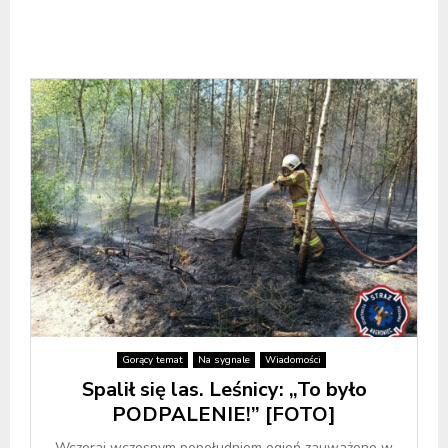
Gorący temat
Na sygnale
Wiadomości
Spalił się las. Leśnicy: „To było
PODPALENIE!” [FOTO]
Wczoraj wczesnym popołudniem ogień zauważono w