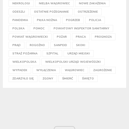
NEKROLOGI
NIELBA WĄGROWIEC
NOWE ZAKAŻENIA
ODESZLI
OSTATNIE POŻEGNANIE
OSTRZEŻENIE
PANDEMIA
PIŁKA NOŻNA
POGRZEB
POLICJA
POLSKA
POMOC
POWIATOWY INSPEKTOR SANITARNY
POWIAT WĄGROWIECKI
POŻAR
PRACA
PROGNOZA
PRĄD
ROGOŹNO
SANPEID
SKOKI
STRAŻ POŻARNA
SZPITAL
URZĄD MIEJSKI
WIELKOPOLSKA
WIELKOPOLSKI URZĄD WOJEWÓDZKI
WYPADEK
WYŁĄCZENIA
WĄGROWIEC
ZAGROŻENIE
ZDARZYŁO SIĘ
ZGONY
ŚMIERĆ
ŚWIĘTO