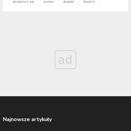
ZDARZYŁO SIĘ
ZGONY
ŚMIERĆ
ŚWIĘTO
ad
Najnowsze artykuły