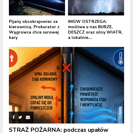
Pijany obcokrajowiec za
IMGW OSTRZEGA:
kierownicą. Prokurator z
możliwe u nas BURZE,
Wągrowca chce surowej
DESZCZ oraz silny WIATR,
kary
a lokalnie...
STRAŻ POŻARNA: podczas upałów