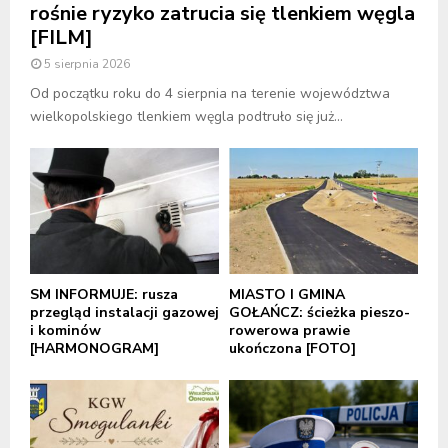
rośnie ryzyko zatrucia się tlenkiem węgla
[FILM]
5 sierpnia 2026
Od początku roku do 4 sierpnia na terenie województwa
wielkopolskiego tlenkiem węgla podtruło się już...
SM INFORMUJE: rusza
MIASTO I GMINA
przegląd instalacji gazowej
GOŁAŃCZ: ścieżka pieszo-
i kominów
rowerowa prawie
[HARMONOGRAM]
ukończona [FOTO]