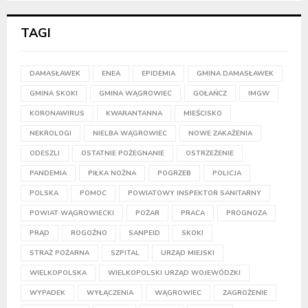
TAGI
DAMASŁAWEK
ENEA
EPIDEMIA
GMINA DAMASŁAWEK
GMINA SKOKI
GMINA WĄGROWIEC
GOŁAŃCZ
IMGW
KORONAWIRUS
KWARANTANNA
MIEŚCISKO
NEKROLOGI
NIELBA WĄGROWIEC
NOWE ZAKAŻENIA
ODESZLI
OSTATNIE POŻEGNANIE
OSTRZEŻENIE
PANDEMIA
PIŁKA NOŻNA
POGRZEB
POLICJA
POLSKA
POMOC
POWIATOWY INSPEKTOR SANITARNY
POWIAT WĄGROWIECKI
POŻAR
PRACA
PROGNOZA
PRĄD
ROGOŹNO
SANPEID
SKOKI
STRAŻ POŻARNA
SZPITAL
URZĄD MIEJSKI
WIELKOPOLSKA
WIELKOPOLSKI URZĄD WOJEWÓDZKI
WYPADEK
WYŁĄCZENIA
WĄGROWIEC
ZAGROŻENIE