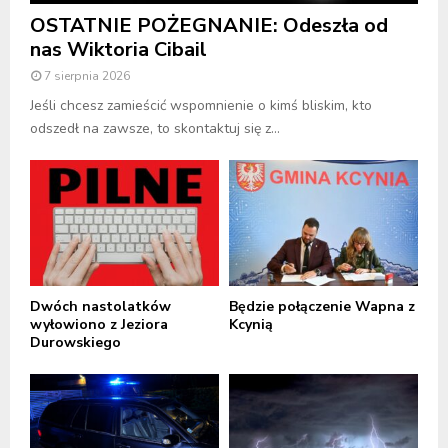
OSTATNIE POŻEGNANIE: Odeszła od
nas Wiktoria Cibail
7 sierpnia 2026
Jeśli chcesz zamieścić wspomnienie o kimś bliskim, kto
odszedł na zawsze, to skontaktuj się z...
Dwóch nastolatków
Będzie połączenie Wapna z
wyłowiono z Jeziora
Kcynią
Durowskiego