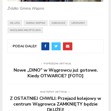
Źródło: Gmina Wapno
94 LATA
GMINA WAPNO
JUBILEUSZ
URODZINY
WACŁAWA MIŁOPOLSKA
PODAJ DALEJ!
POPRZEDNI ARTYKUŁ
Nowe „DINO” w Wągrowcu już gotowe.
Kiedy OTWARCIE? [FOTO]
NASTĘPNY ARTYKUŁ
Z OSTATNIEJ CHWILI: Przejazd kolejowy w
centrum Wągrowca ZAMKNIĘTY będzie
DŁUŻEJ!