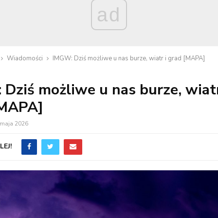
ad
Wiadomości
IMGW: Dziś możliwe u nas burze, wiatr i grad [MAPA]
Dziś możliwe u nas burze, wiatr
[MAPA]
 maja 2026
EJ!