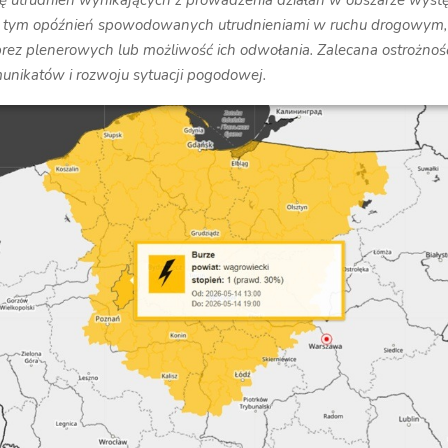
ię utrudnień wynikających z prowadzenia działań w obszarze wys
w tym opóźnień spowodowanych utrudnieniami w ruchu drogowym,
rez plenerowych lub możliwość ich odwołania. Zalecana ostrożnoś
unikatów i rozwoju sytuacji pogodowej.