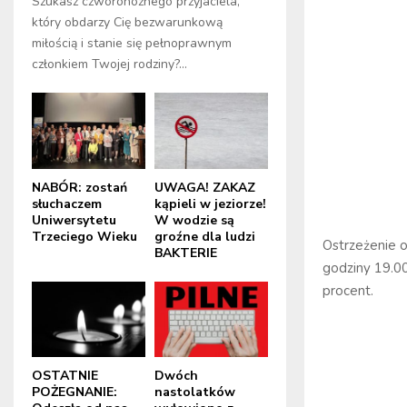
Szukasz czworonożnego przyjaciela,
który obdarzy Cię bezwarunkową
miłością i stanie się pełnoprawnym
członkiem Twojej rodziny?...
NABÓR: zostań
UWAGA! ZAKAZ
słuchaczem
kąpieli w jeziorze!
Uniwersytetu
W wodzie są
Trzeciego Wieku
groźne dla ludzi
Ostrzeżenie o
BAKTERIE
godziny 19.0
procent.
OSTATNIE
Dwóch
POŻEGNANIE:
nastolatków