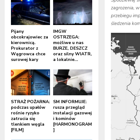
Spodziewaj s
zagrożenia, 
przebiegu imp
śledzenia kom
Pijany
IMGW
obcokrajowiec za
OSTRZEGA:
kierownicą.
możliwe u nas
Prokurator z
BURZE, DESZCZ
Wągrowca chce
oraz silny WIATR,
surowej kary
a lokalnie...
STRAŻ POŻARNA:
SM INFORMUJE:
podczas upałów
rusza przegląd
rośnie ryzyko
instalacji gazowej
zatrucia się
i kominów
tlenkiem węgla
[HARMONOGRAM
[FILM]
]