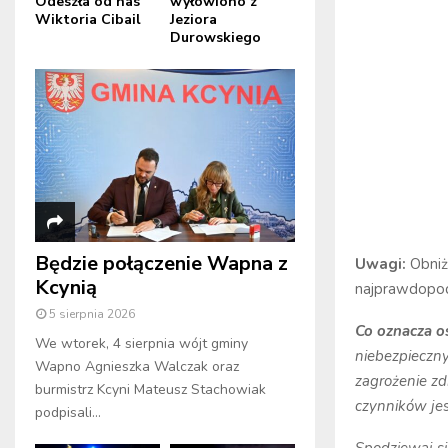
Odeszła od nas
wyłowiono z
Wiktoria Cibail
Jeziora
Durowskiego
Będzie połączenie Wapna z
Uwagi:
Obni
Kcynią
najprawdopod
5 sierpnia 2026
Co oznacza o
We wtorek, 4 sierpnia wójt gminy
niebezpieczny
Wapno Agnieszka Walczak oraz
zagrożenie zd
burmistrz Kcyni Mateusz Stachowiak
czynników jes
podpisali...