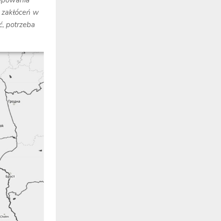
tępowania
 zakłóceń w
ć, potrzeba