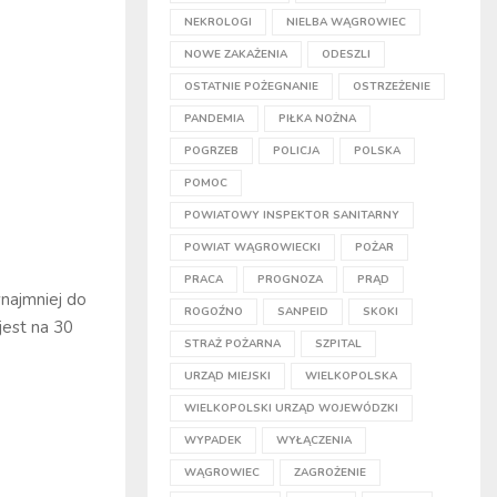
NEKROLOGI
NIELBA WĄGROWIEC
NOWE ZAKAŻENIA
ODESZLI
OSTATNIE POŻEGNANIE
OSTRZEŻENIE
PANDEMIA
PIŁKA NOŻNA
POGRZEB
POLICJA
POLSKA
POMOC
POWIATOWY INSPEKTOR SANITARNY
POWIAT WĄGROWIECKI
POŻAR
PRACA
PROGNOZA
PRĄD
ynajmniej do
ROGOŹNO
SANPEID
SKOKI
est na 30
STRAŻ POŻARNA
SZPITAL
URZĄD MIEJSKI
WIELKOPOLSKA
WIELKOPOLSKI URZĄD WOJEWÓDZKI
WYPADEK
WYŁĄCZENIA
WĄGROWIEC
ZAGROŻENIE