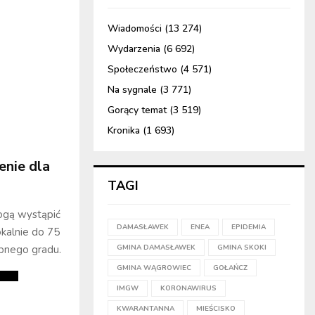
Wiadomości
(13 274)
Wydarzenia
(6 692)
Społeczeństwo
(4 571)
Na sygnale
(3 771)
Gorący temat
(3 519)
Kronika
(1 693)
enie dla
TAGI
ogą wystąpić
DAMASŁAWEK
ENEA
EPIDEMIA
okalnie do 75
GMINA DAMASŁAWEK
GMINA SKOKI
bnego gradu.
GMINA WĄGROWIEC
GOŁAŃCZ
IMGW
KORONAWIRUS
KWARANTANNA
MIEŚCISKO