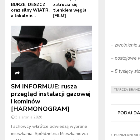
BURZE, DESZCZ
zatrucia się
oraz silny WIATR,
tlenkiem węgla
a lokalnie...
[FILM]
– zwolnienie 
– postojowe w
– 5 tysięcy zł
SM INFORMUJE: rusza
"TARCZA BRAN
przegląd instalacji gazowej
i kominów
[HARMONOGRAM]
PODAJ DAL
5 sierpnia 2026
Fachowcy wkrótce odwiedzą wybrane
mieszkania. Spółdzielnia Mieszkaniowa
POPRZEDNI AR