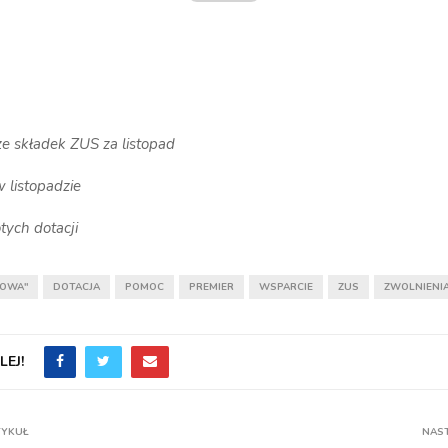
ze składek ZUS za listopad
 listopadzie
otych dotacji
ŻOWA"
DOTACJA
POMOC
PREMIER
WSPARCIE
ZUS
ZWOLNIENI
EJ!
TYKUŁ
NAS