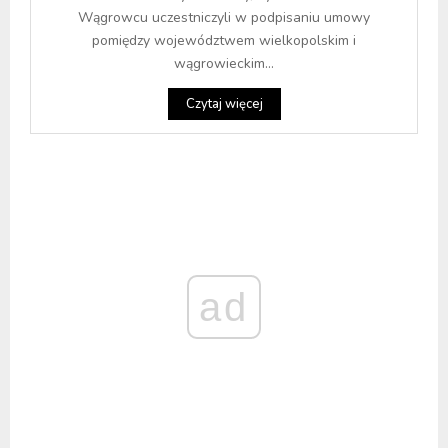
Wągrowcu uczestniczyli w podpisaniu umowy
pomiędzy województwem wielkopolskim i
wągrowieckim...
Czytaj więcej
ad