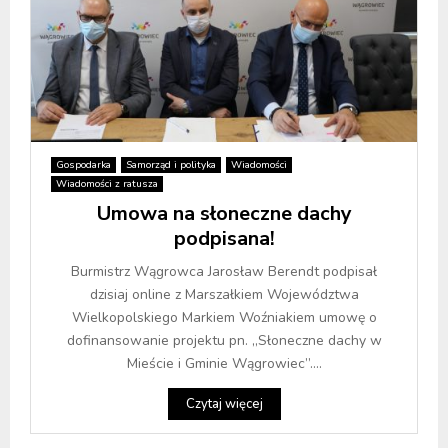
Gospodarka
Samorząd i polityka
Wiadomości
Wiadomości z ratusza
Umowa na słoneczne dachy
podpisana!
Burmistrz Wągrowca Jarosław Berendt podpisał
dzisiaj online z Marszałkiem Województwa
Wielkopolskiego Markiem Woźniakiem umowę o
dofinansowanie projektu pn. „Słoneczne dachy w
Mieście i Gminie Wągrowiec”....
Czytaj więcej