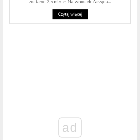
zostanie 2,5 mln zł. Na wniosek Zarządu...
Czytaj więcej
ad