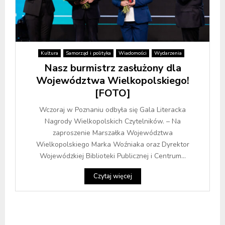
Kultura
Samorząd i polityka
Wiadomości
Wydarzenia
Nasz burmistrz zasłużony dla
Województwa Wielkopolskiego!
[FOTO]
Wczoraj w Poznaniu odbyła się Gala Literacka
Nagrody Wielkopolskich Czytelników. – Na
zaproszenie Marszałka Województwa
Wielkopolskiego Marka Woźniaka oraz Dyrektor
Wojewódzkiej Biblioteki Publicznej i Centrum...
Czytaj więcej