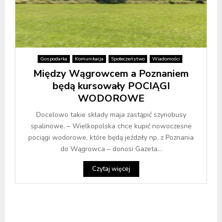
Gospodarka
Komunikacja
Społeczeństwo
Wiadomości
Między Wągrowcem a Poznaniem
będą kursowały POCIĄGI
WODOROWE
Docelowo takie składy maja zastąpić szynobusy
spalinowe. – Wielkopolska chce kupić nowoczesne
pociągi wodorowe, które będą jeździły np. z Poznania
do Wągrowca – donosi Gazeta...
Czytaj więcej