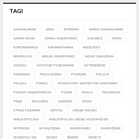
TAGI
DAMASŁAWEK
ENEA
EPIDEMIA
GMINA DAMASŁAWEK
GMINA SKOKI
GMINA WĄGROWIEC
GOŁAŃCZ
IMGW
KORONAWIRUS
KWARANTANNA
MIEŚCISKO
NEKROLOGI
NIELBA WĄGROWIEC
NOWE ZAKAŻENIA
ODESZLI
OSTATNIE POŻEGNANIE
OSTRZEŻENIE
PANDEMIA
PIŁKA NOŻNA
POGRZEB
POLICJA
POLSKA
POMOC
POWIATOWY INSPEKTOR SANITARNY
POWIAT WĄGROWIECKI
POŻAR
PRACA
PROGNOZA
PRĄD
ROGOŹNO
SANPEID
SKOKI
STRAŻ POŻARNA
SZPITAL
URZĄD MIEJSKI
WIELKOPOLSKA
WIELKOPOLSKI URZĄD WOJEWÓDZKI
WYPADEK
WYŁĄCZENIA
WĄGROWIEC
ZAGROŻENIE
ZDARZYŁO SIĘ
ZGONY
ŚMIERĆ
ŚWIĘTO