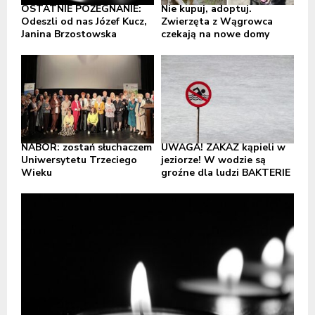
OSTATNIE POŻEGNANIE:
Nie kupuj, adoptuj.
Odeszli od nas Józef Kucz,
Zwierzęta z Wągrowca
Janina Brzostowska
czekają na nowe domy
NABÓR: zostań słuchaczem
UWAGA! ZAKAZ kąpieli w
Uniwersytetu Trzeciego
jeziorze! W wodzie są
Wieku
groźne dla ludzi BAKTERIE