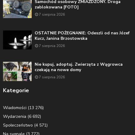
Samochód osobowy ZMIAŻDŻONY. Droga
zablokowana [FOTO]
7 sierpnia 2026
OSTATNIE POŻEGNANIE: Odeszli od nas Józef
Kucz, Janina Brzostowska
7 sierpnia 2026
Nie kupuj, adoptuj. Zwierzęta z Wągrowca
czekają na nowe domy
7 sierpnia 2026
Kategorie
Wiadomości
(13 276)
Wydarzenia
(6 692)
Społeczeństwo
(4 571)
Na sygnale
(3 772)