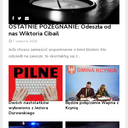
OSTATNIE POŻEGNANIE: Odeszła od
nas Wiktoria Cibail
7 sierpnia 2026
Jeśli chcesz zamieścić wspomnienie o kimś bliskim, kto
odszedł na zawsze, to skontaktuj się z...
Dwóch nastolatków
Będzie połączenie Wapna z
wyłowiono z Jeziora
Kcynią
Durowskiego