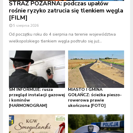
STRAŻ POŻARNA: podczas upałów
rośnie ryzyko zatrucia się tlenkiem węgla
[FILM]
5 sierpnia 2026
Od początku roku do 4 sierpnia na terenie województwa
wielkopolskiego tlenkiem węgla podtruło się już...
SM INFORMUJE: rusza
MIASTO I GMINA
przegląd instalacji gazowej
GOŁAŃCZ: ścieżka pieszo-
i kominów
rowerowa prawie
[HARMONOGRAM]
ukończona [FOTO]