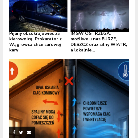
Pijany obcokrajowiec za
IMGW OSTRZEGA:
kierownicą. Prokurator z
możliwe u nas BURZE,
Wągrowca chce surowej
DESZCZ oraz silny WIATR,
kary
a lokalnie...