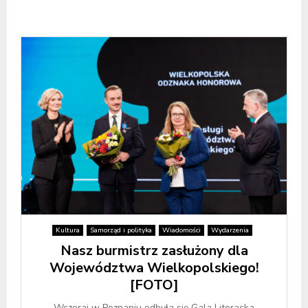
Kultura
Samorząd i polityka
Wiadomości
Wydarzenia
Nasz burmistrz zasłużony dla
Województwa Wielkopolskiego!
[FOTO]
Wczoraj w Poznaniu odbyła się Gala Literacka