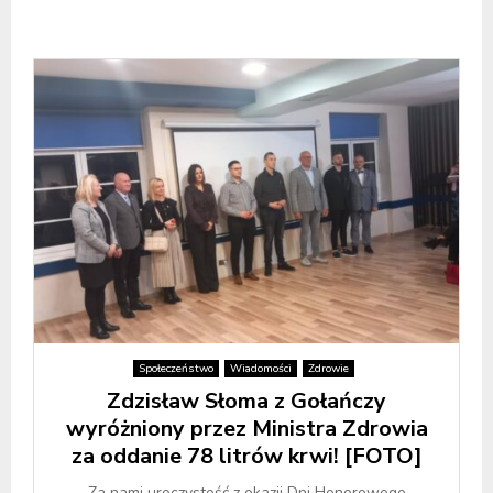
Społeczeństwo
Wiadomości
Zdrowie
Zdzisław Słoma z Gołańczy
wyróżniony przez Ministra Zdrowia
za oddanie 78 litrów krwi! [FOTO]
Za nami uroczystość z okazji Dni Honorowego