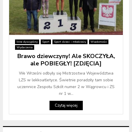
Inne dyscypliny
Sport
Sport dzieci i młodzieży
Wiadomości
Wydarzenia
Brawo dziewczyny! Ale SKOCZYŁA,
ale POBIEGŁY! [ZDJĘCIA]
We Wrześni odbyły się Mistrzostwa Województwa
LZS w lekkoatletyce. Świetnie poradziły tam sobie
uczennice Zespołu Szkół numer 2 w Wągrowcu i ZS
nr 1 w...
Czytaj więcej