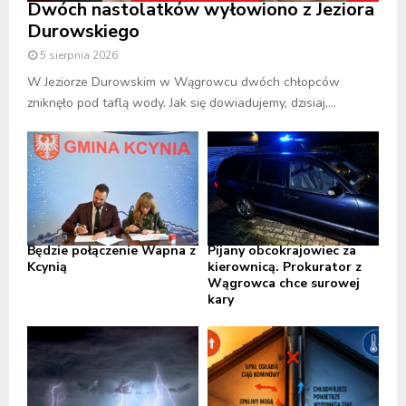
Dwóch nastolatków wyłowiono z Jeziora
Durowskiego
5 sierpnia 2026
W Jeziorze Durowskim w Wągrowcu dwóch chłopców
zniknęło pod taflą wody. Jak się dowiadujemy, dzisiaj,...
Będzie połączenie Wapna z
Pijany obcokrajowiec za
Kcynią
kierownicą. Prokurator z
Wągrowca chce surowej
kary