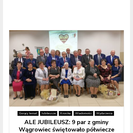
Gorący temat
Jubileusze
Kronika
Wiadomości
Wydarzenia
ALE JUBILEUSZ: 9 par z gminy
Wągrowiec świętowało półwiecze