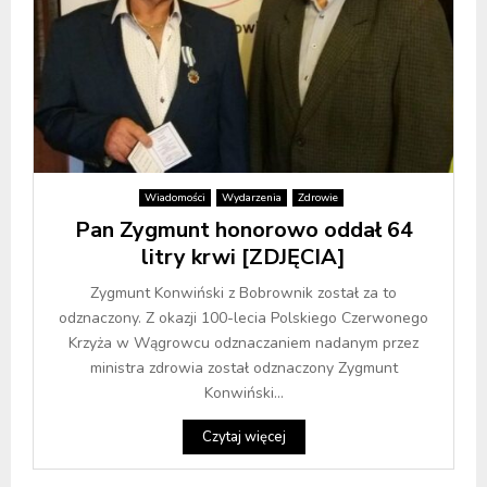
Wiadomości
Wydarzenia
Zdrowie
Pan Zygmunt honorowo oddał 64
litry krwi [ZDJĘCIA]
Zygmunt Konwiński z Bobrownik został za to
odznaczony. Z okazji 100-lecia Polskiego Czerwonego
Krzyża w Wągrowcu odznaczaniem nadanym przez
ministra zdrowia został odznaczony Zygmunt
Konwiński...
Czytaj więcej