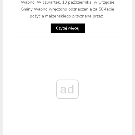
Wapno. W czwartek, 13 października, w Urzędzie
Gminy Wapno wręczono odznaczenia za 50-lecie
pożycia małżeńskiego przyznane przez...
Czytaj więcej
ad