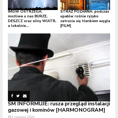
IMGW OSTRZEGA:
STRAŻ POŻARNA: podczas
możliwe u nas BURZE,
upałów rośnie ryzyko
DESZCZ oraz silny WIATR,
zatrucia się tlenkiem węgla
a lokalnie...
[FILM]
SM INFORMUJE: rusza przegląd instalacji
gazowej i kominów [HARMONOGRAM]
5 sierpnia 2026