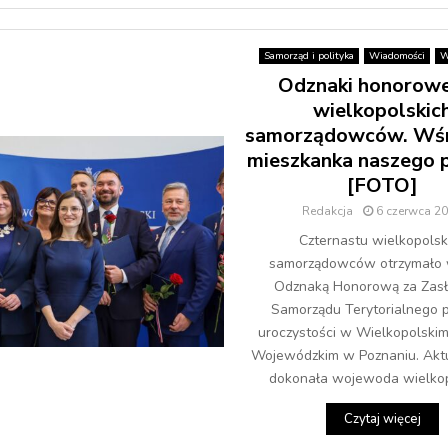
Samorząd i polityka
Wiadomości
W
Odznaki honorowe
wielkopolskic
samorządowców. Wśr
mieszkanka naszego 
[FOTO]
Redakcja
6 czerwca 2
Czternastu wielkopolsk
samorządowców otrzymało 
Odznaką Honorową za Zasł
Samorządu Terytorialnego 
uroczystości w Wielkopolskim
Wojewódzkim w Poznaniu. Aktu
dokonała wojewoda wielkopo
Czytaj więcej