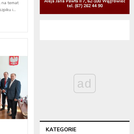
ą na temat
piku i...
ad
KATEGORIE