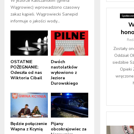
W jeziorze Kaliszańskim (gmina
Wągrowiec) wprowadzono czasowy
zakaz kąpieli. Wągrowiecki Sanepid
Społecze
informuje o jakości wody...
W
hon
Red
Zostały on
Oddział O
OSTATNIE
Dwóch
siedzibie 
POŻEGNANIE:
nastolatków
Opieki
Odeszła od nas
wyłowiono z
wręczone 
Wiktoria Cibail
Jeziora
Durowskiego
Będzie połączenie
Pijany
Wapna z Kcynią
obcokrajowiec za