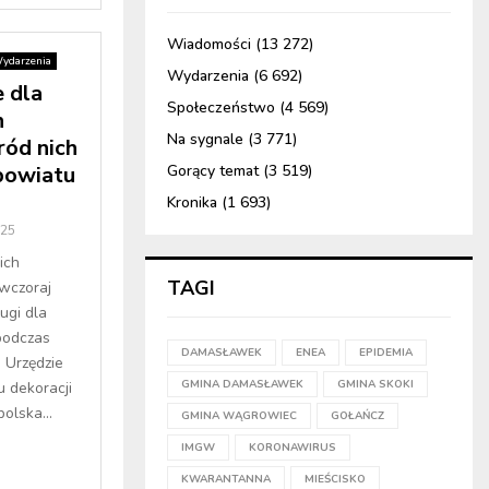
Wiadomości
(13 272)
ydarzenia
Wydarzenia
(6 692)
 dla
Społeczeństwo
(4 569)
h
Na sygnale
(3 771)
ód nich
powiatu
Gorący temat
(3 519)
Kronika
(1 693)
025
ich
TAGI
wczoraj
ugi dla
podczas
DAMASŁAWEK
ENEA
EPIDEMIA
 Urzędzie
GMINA DAMASŁAWEK
GMINA SKOKI
 dekoracji
lska...
GMINA WĄGROWIEC
GOŁAŃCZ
IMGW
KORONAWIRUS
KWARANTANNA
MIEŚCISKO