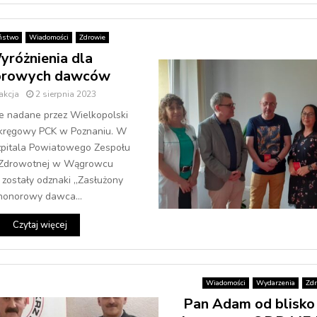
ństwo
Wiadomości
Zdrowie
yróżnienia dla
orowych dawców
akcja
2 sierpnia 2023
e nadane przez Wielkopolski
kręgowy PCK w Poznaniu. W
Szpitala Powiatowego Zespołu
 Zdrowotnej w Wągrowcu
zostały odznaki „Zasłużony
honorowy dawca...
Czytaj więcej
Wiadomości
Wydarzenia
Zdr
Pan Adam od blisko 