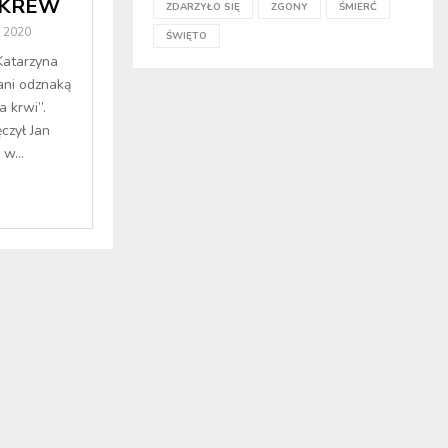
 KREW
ZDARZYŁO SIĘ
ZGONY
ŚMIERĆ
a 2020
ŚWIĘTO
Katarzyna
ni odznaką
 krwi”.
zył Jan
w...