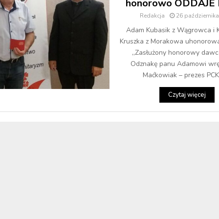
honorowo ODDAJE
Redakcja
26 październik
Adam Kubasik z Wągrowca i 
Kruszka z Morakowa uhonorowa
„Zasłużony honorowy dawca
Odznakę panu Adamowi wręc
Maćkowiak – prezes PCK 
Czytaj więcej