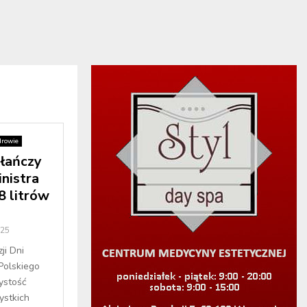
drowie
ołańczy
nistra
8 litrów
025
ji Dni
olskiego
ystość
ystkich