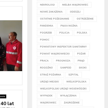
NEKROLOGI
NIELBA WĄGROWIEC
NOWE ZAKAŻENIA
ODESZLI
OSTATNIE POŻEGNANIE
OSTRZEŻENIE
PANDEMIA
PIŁKA NOŻNA
POGRZEB
POLICJA
POLSKA
POMOC
POWIATOWY INSPEKTOR SANITARNY
POWIAT WĄGROWIECKI
POŻAR
PRACA
PROGNOZA
PRĄD
ROGOŹNO
SANPEID
SKOKI
STRAŻ POŻARNA
SZPITAL
URZĄD MIEJSKI
WIELKOPOLSKA
WIELKOPOLSKI URZĄD WOJEWÓDZKI
WYPADEK
WYŁĄCZENIA
owie
40 lat
WĄGROWIEC
ZAGROŻENIE