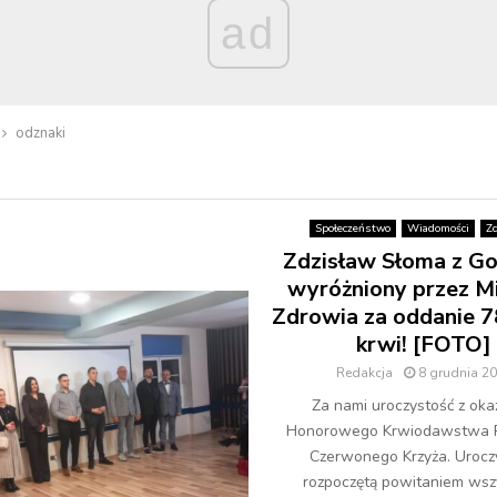
ad
odznaki
Społeczeństwo
Wiadomości
Z
Zdzisław Słoma z G
wyróżniony przez Mi
Zdrowia za oddanie 7
krwi! [FOTO]
Redakcja
8 grudnia 2
Za nami uroczystość z okaz
Honorowego Krwiodawstwa P
Czerwonego Krzyża. Urocz
rozpoczętą powitaniem wsz