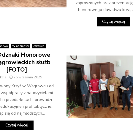
zaproszonych oraz prezentacj
honorowego dawstwa krwi, sz
Czytaj więcej
ństwo
Wiadomości
Zdrowie
dznaki Honorowe
ągrowieckich służb
[FOTO]
kcja
26 września 2025
erwony Krzyż w Wągrowcu od
 współpracy z nauczycielami
h i przedszkolach, prowadzi
edukacyjne i profilaktyczne,
ąc się od najmłodszych...
Czytaj więcej