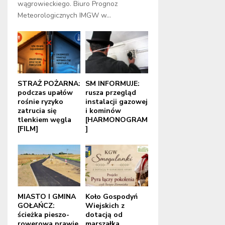
wągrowieckiego. Biuro Prognoz
Meteorologicznych IMGW w...
STRAŻ POŻARNA:
SM INFORMUJE:
podczas upałów
rusza przegląd
rośnie ryzyko
instalacji gazowej
zatrucia się
i kominów
tlenkiem węgla
[HARMONOGRAM
[FILM]
]
MIASTO I GMINA
Koło Gospodyń
GOŁAŃCZ:
Wiejskich z
ścieżka pieszo-
dotacją od
rowerowa prawie
marszałka