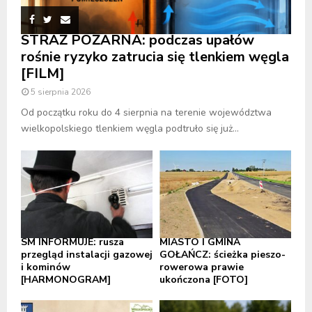
STRAŻ POŻARNA: podczas upałów
rośnie ryzyko zatrucia się tlenkiem węgla
[FILM]
5 sierpnia 2026
Od początku roku do 4 sierpnia na terenie województwa
wielkopolskiego tlenkiem węgla podtruło się już...
SM INFORMUJE: rusza
MIASTO I GMINA
przegląd instalacji gazowej
GOŁAŃCZ: ścieżka pieszo-
i kominów
rowerowa prawie
[HARMONOGRAM]
ukończona [FOTO]