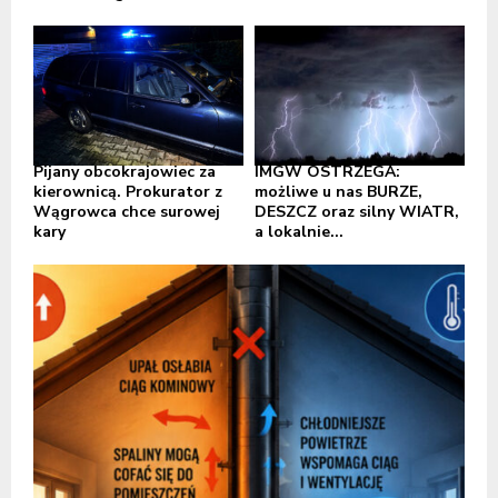
Pijany obcokrajowiec za
IMGW OSTRZEGA:
kierownicą. Prokurator z
możliwe u nas BURZE,
Wągrowca chce surowej
DESZCZ oraz silny WIATR,
kary
a lokalnie...