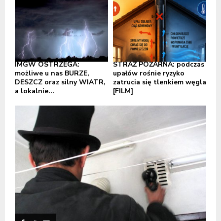
IMGW OSTRZEGA:
STRAŻ POŻARNA: podczas
możliwe u nas BURZE,
upałów rośnie ryzyko
DESZCZ oraz silny WIATR,
zatrucia się tlenkiem węgla
a lokalnie...
[FILM]