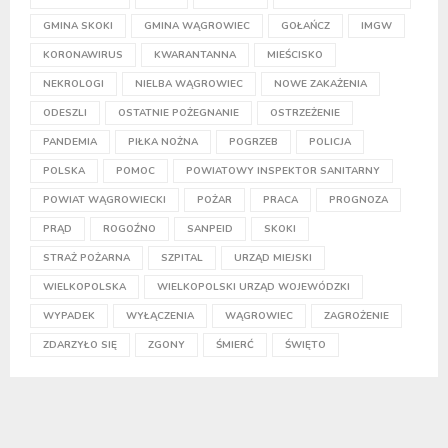
GMINA SKOKI
GMINA WĄGROWIEC
GOŁAŃCZ
IMGW
KORONAWIRUS
KWARANTANNA
MIEŚCISKO
NEKROLOGI
NIELBA WĄGROWIEC
NOWE ZAKAŻENIA
ODESZLI
OSTATNIE POŻEGNANIE
OSTRZEŻENIE
PANDEMIA
PIŁKA NOŻNA
POGRZEB
POLICJA
POLSKA
POMOC
POWIATOWY INSPEKTOR SANITARNY
POWIAT WĄGROWIECKI
POŻAR
PRACA
PROGNOZA
PRĄD
ROGOŹNO
SANPEID
SKOKI
STRAŻ POŻARNA
SZPITAL
URZĄD MIEJSKI
WIELKOPOLSKA
WIELKOPOLSKI URZĄD WOJEWÓDZKI
WYPADEK
WYŁĄCZENIA
WĄGROWIEC
ZAGROŻENIE
ZDARZYŁO SIĘ
ZGONY
ŚMIERĆ
ŚWIĘTO