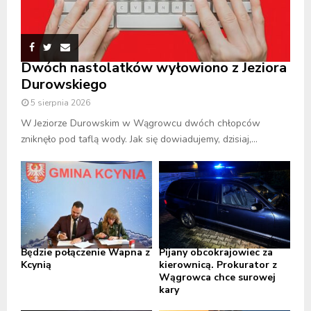
Dwóch nastolatków wyłowiono z Jeziora
Durowskiego
5 sierpnia 2026
W Jeziorze Durowskim w Wągrowcu dwóch chłopców
zniknęło pod taflą wody. Jak się dowiadujemy, dzisiaj,...
Będzie połączenie Wapna z
Pijany obcokrajowiec za
Kcynią
kierownicą. Prokurator z
Wągrowca chce surowej
kary