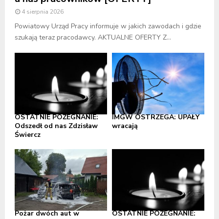
4 sierpnia 2026
Powiatowy Urząd Pracy informuje w jakich zawodach i gdzie
szukają teraz pracodawcy. AKTUALNE OFERTY Z...
OSTATNIE POŻEGNANIE:
IMGW OSTRZEGA: UPAŁY
Odszedł od nas Zdzisław
wracają
Świercz
Pożar dwóch aut w
OSTATNIE POŻEGNANIE: