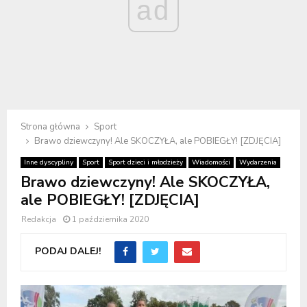
ad
Strona główna
Sport
Brawo dziewczyny! Ale SKOCZYŁA, ale POBIEGŁY! [ZDJĘCIA]
Inne dyscypliny
Sport
Sport dzieci i młodzieży
Wiadomości
Wydarzenia
Brawo dziewczyny! Ale SKOCZYŁA,
ale POBIEGŁY! [ZDJĘCIA]
Redakcja
1 października 2020
PODAJ DALEJ!