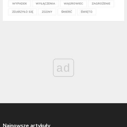
WYPADEK
WYŁĄCZENIA
WĄGROWIEC
ZAGROŻENIE
ZDARZYŁO SIĘ
ZGONY
ŚMIERĆ
ŚWIĘTO
ad
Najnowsze artykuły