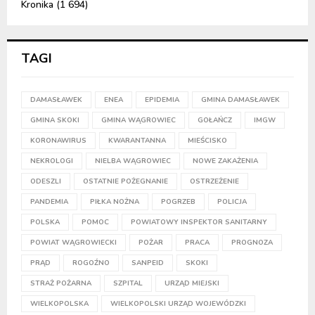
Kronika
(1 694)
TAGI
DAMASŁAWEK
ENEA
EPIDEMIA
GMINA DAMASŁAWEK
GMINA SKOKI
GMINA WĄGROWIEC
GOŁAŃCZ
IMGW
KORONAWIRUS
KWARANTANNA
MIEŚCISKO
NEKROLOGI
NIELBA WĄGROWIEC
NOWE ZAKAŻENIA
ODESZLI
OSTATNIE POŻEGNANIE
OSTRZEŻENIE
PANDEMIA
PIŁKA NOŻNA
POGRZEB
POLICJA
POLSKA
POMOC
POWIATOWY INSPEKTOR SANITARNY
POWIAT WĄGROWIECKI
POŻAR
PRACA
PROGNOZA
PRĄD
ROGOŹNO
SANPEID
SKOKI
STRAŻ POŻARNA
SZPITAL
URZĄD MIEJSKI
WIELKOPOLSKA
WIELKOPOLSKI URZĄD WOJEWÓDZKI