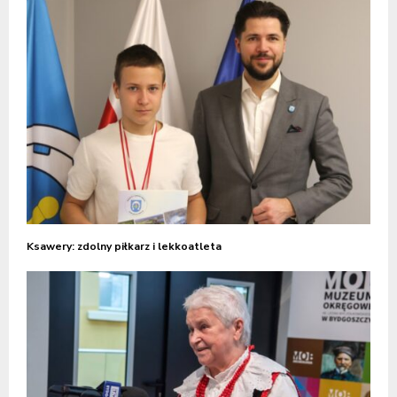
Ksawery: zdolny piłkarz i lekkoatleta