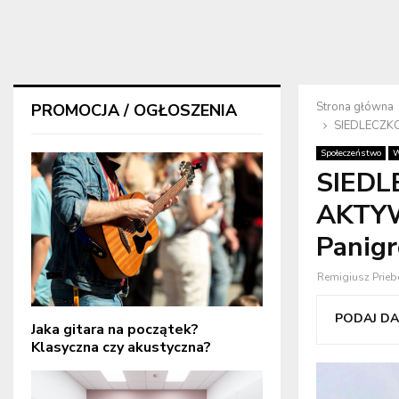
Strona główna
PROMOCJA / OGŁOSZENIA
SIEDLECZKO
Społeczeństwo
W
SIEDL
AKTY
Panigr
Remigiusz Prieb
PODAJ DAL
Jaka gitara na początek?
Klasyczna czy akustyczna?