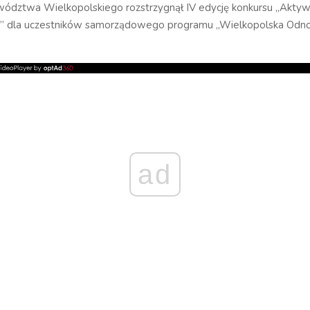
ództwa Wielkopolskiego rozstrzygnął IV edycję konkursu „Akty
” dla uczestników samorządowego programu „Wielkopolska Odn
ad