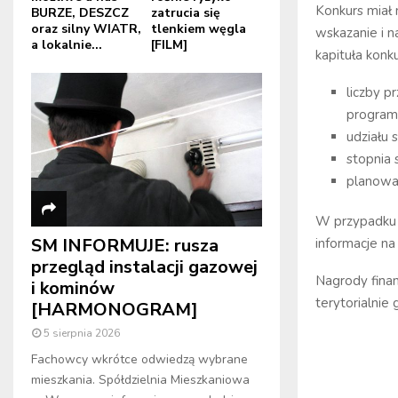
Konkurs miał 
BURZE, DESZCZ
zatrucia się
oraz silny WIATR,
tlenkiem węgla
wskazanie i n
a lokalnie...
[FILM]
kapituła konk
liczby p
program
udziału 
stopnia 
planowan
W przypadku 
SM INFORMUJE: rusza
informacje na
przegląd instalacji gazowej
Nagrody fina
i kominów
terytorialnie
[HARMONOGRAM]
5 sierpnia 2026
Fachowcy wkrótce odwiedzą wybrane
mieszkania. Spółdzielnia Mieszkaniowa