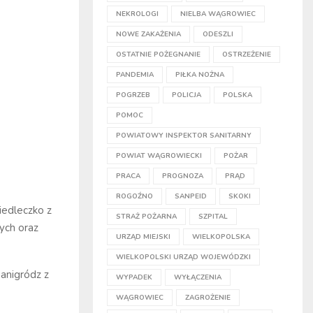
NEKROLOGI
NIELBA WĄGROWIEC
NOWE ZAKAŻENIA
ODESZLI
OSTATNIE POŻEGNANIE
OSTRZEŻENIE
PANDEMIA
PIŁKA NOŻNA
POGRZEB
POLICJA
POLSKA
POMOC
POWIATOWY INSPEKTOR SANITARNY
POWIAT WĄGROWIECKI
POŻAR
PRACA
PROGNOZA
PRĄD
ROGOŹNO
SANPEID
SKOKI
iedleczko z
STRAŻ POŻARNA
SZPITAL
ych oraz
URZĄD MIEJSKI
WIELKOPOLSKA
WIELKOPOLSKI URZĄD WOJEWÓDZKI
anigródz z
WYPADEK
WYŁĄCZENIA
WĄGROWIEC
ZAGROŻENIE