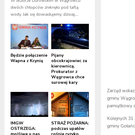
W Jeziorze Durowskim w Wągrowcu
dwóch chłopców zniknęło pod taflą
wody. Jak się dowiadujemy, dzisiaj,...
Będzie połączenie
Pijany
Wapna z Kcynią
obcokrajowiec za
kierownicą.
Prokurator z
Wągrowca chce
surowej kary
Zarząd wskaza
gminy Wągrow
pamiątkowy 
Kolejnych 31
IMGW
STRAŻ POŻARNA:
gminy Gołańc
OSTRZEGA:
podczas upałów
możliwe u nas
rośnie ryzyko