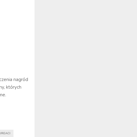
czenia nagród
y, których
ne.
UREACI