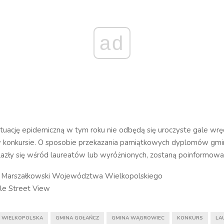
ad
tuację epidemiczną w tym roku nie odbędą się uroczyste gale wrę
w konkursie. O sposobie przekazania pamiątkowych dyplomów gmin
lazły się wśród laureatów lub wyróżnionych, zostaną poinformowa
d Marszałkowski Województwa Wielkopolskiego
le Street View
 WIELKOPOLSKA
GMINA GOŁAŃCZ
GMINA WĄGROWIEC
KONKURS
LA