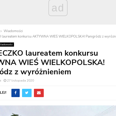
ad
Wiadomości
 laureatem konkursu AKTYWNA WIEŚ WIELKOPOLSKA! Panigródz z wyróżn
iadomości
ECZKO laureatem konkursu
WNA WIEŚ WIELKOPOLSKA!
ódz z wyróżnieniem
e
27 listopada 2020
EJ!