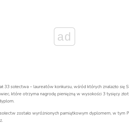
ad
ł 33 sołectwa – laureatów konkursu, wśród których znalazło się S
iec, które otrzyma nagrodę pieniężną w wysokości 3 tysięcy złot
dyplom.
 sołectw zostało wyróżnionych pamiątkowym dyplomem, w tym P
z.