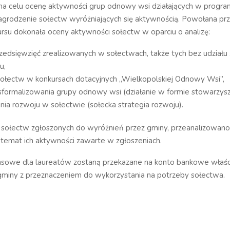
na celu ocenę aktywności grup odnowy wsi działających w progra
agrodzenie sołectw wyróżniających się aktywnością. Powołana pr
ursu dokonała oceny aktywności sołectw w oparciu o analizę:
rzedsięwzięć zrealizowanych w sołectwach, także tych bez udział
u,
sołectw w konkursach dotacyjnych „Wielkopolskiej Odnowy Wsi”,
sformalizowania grupy odnowy wsi (działanie w formie stowarzysz
ia rozwoju w sołectwie (sołecka strategia rozwoju).
sołectw zgłoszonych do wyróżnień przez gminy, przeanalizowano
 temat ich aktywności zawarte w zgłoszeniach.
nsowe dla laureatów zostaną przekazane na konto bankowe właś
 gminy z przeznaczeniem do wykorzystania na potrzeby sołectwa.