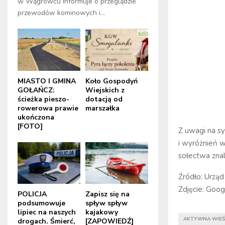
w Wągrowcu informuje o przeglądzie
przewodów kominowych i...
MIASTO I GMINA
Koło Gospodyń
GOŁAŃCZ:
Wiejskich z
ścieżka pieszo-
dotacją od
rowerowa prawie
marszałka
ukończona
[FOTO]
Z uwagi na sy
i wyróżnień 
sołectwa zna
Źródło: Urzą
Zdjęcie: Goog
POLICJA
Zapisz się na
podsumowuje
spływ spływ
lipiec na naszych
kajakowy
AKTYWNA WIEŚ
drogach. Śmierć,
[ZAPOWIEDŹ]