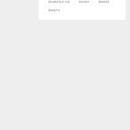
ZDARZYŁO SIĘ
ZGONY
ŚMIERĆ
ŚWIĘTO