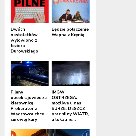
Dwóch
Będzie połączenie
nastolatków
Wapna z Kcynią
wyłowiono z
Jeziora
Durowskiego
Pijany
IMGW
obcokrajowiec za
OSTRZEGA:
kierownicą.
możliwe u nas
Prokurator z
BURZE, DESZCZ
Wągrowca chce
oraz silny WIATR,
surowej kary
a lokalnie...