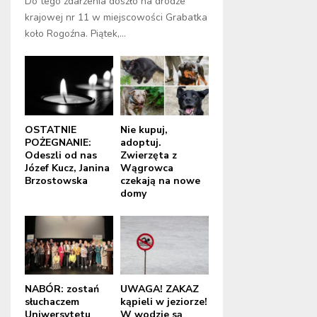
Do tego zdarzenia doszło na drodze
krajowej nr 11 w miejscowości Grabatka
koło Rogoźna. Piątek,...
OSTATNIE
Nie kupuj,
POŻEGNANIE:
adoptuj.
Odeszli od nas
Zwierzęta z
Józef Kucz, Janina
Wągrowca
Brzostowska
czekają na nowe
domy
NABÓR: zostań
UWAGA! ZAKAZ
słuchaczem
kąpieli w jeziorze!
Uniwersytetu
W wodzie są