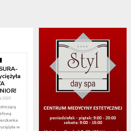
i
SURA-
ciężyła
VA
NIOR!
a 2020
odniczącą
zefową
Mieszkanka
yciężyła w