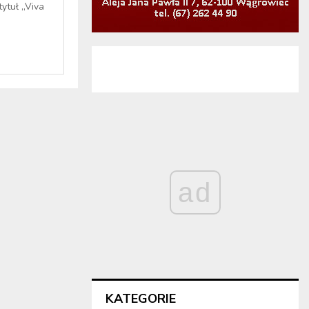
ytuł „Viva
ad
KATEGORIE