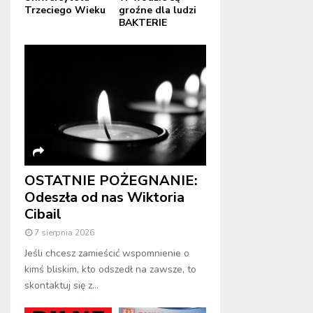
Trzeciego Wieku
groźne dla ludzi
BAKTERIE
OSTATNIE POŻEGNANIE:
Odeszła od nas Wiktoria
Cibail
7 sierpnia 2026
Jeśli chcesz zamieścić wspomnienie o
kimś bliskim, kto odszedł na zawsze, to
skontaktuj się z...