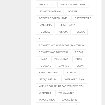
NEKROLOGI
NIELBA WĄGROWIEC
NOWE ZAKAŻENIA
ODESZLI
OSTATNIE POŻEGNANIE
OSTRZEŻENIE
PANDEMIA
PIŁKA NOŻNA
POGRZEB
POLICJA
POLSKA
POMOC
POWIATOWY INSPEKTOR SANITARNY
POWIAT WĄGROWIECKI
POŻAR
PRACA
PROGNOZA
PRĄD
ROGOŹNO
SANPEID
SKOKI
STRAŻ POŻARNA
SZPITAL
URZĄD MIEJSKI
WIELKOPOLSKA
WIELKOPOLSKI URZĄD WOJEWÓDZKI
WYPADEK
WYŁĄCZENIA
WĄGROWIEC
ZAGROŻENIE