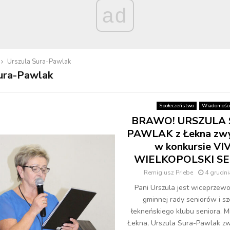
ad
Urszula Sura-Pawlak
ura-Pawlak
Społeczeństwo
Wiadomośc
BRAWO! URSZULA 
PAWLAK z Łekna zwy
w konkursie VI
WIELKOPOLSKI SE
Remigiusz Priebe
4 grudni
Pani Urszula jest wiceprzew
gminnej rady seniorów i s
łekneńskiego klubu seniora. 
Łekna, Urszula Sura-Pawlak zw