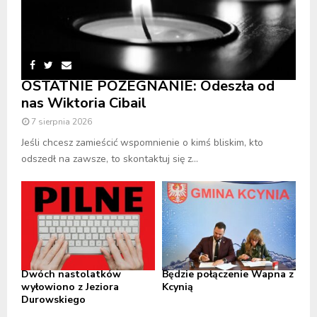
OSTATNIE POŻEGNANIE: Odeszła od
nas Wiktoria Cibail
7 sierpnia 2026
Jeśli chcesz zamieścić wspomnienie o kimś bliskim, kto
odszedł na zawsze, to skontaktuj się z...
Dwóch nastolatków
Będzie połączenie Wapna z
wyłowiono z Jeziora
Kcynią
Durowskiego