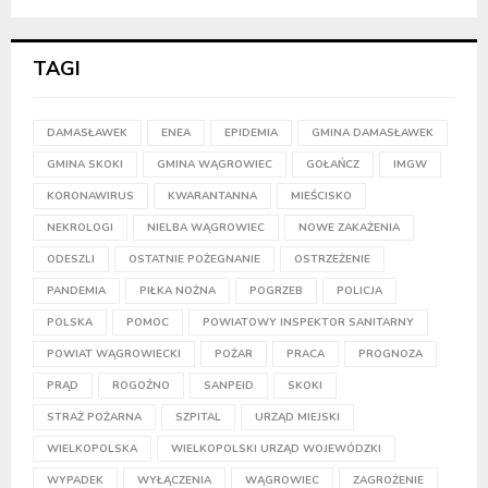
TAGI
DAMASŁAWEK
ENEA
EPIDEMIA
GMINA DAMASŁAWEK
GMINA SKOKI
GMINA WĄGROWIEC
GOŁAŃCZ
IMGW
KORONAWIRUS
KWARANTANNA
MIEŚCISKO
NEKROLOGI
NIELBA WĄGROWIEC
NOWE ZAKAŻENIA
ODESZLI
OSTATNIE POŻEGNANIE
OSTRZEŻENIE
PANDEMIA
PIŁKA NOŻNA
POGRZEB
POLICJA
POLSKA
POMOC
POWIATOWY INSPEKTOR SANITARNY
POWIAT WĄGROWIECKI
POŻAR
PRACA
PROGNOZA
PRĄD
ROGOŹNO
SANPEID
SKOKI
STRAŻ POŻARNA
SZPITAL
URZĄD MIEJSKI
WIELKOPOLSKA
WIELKOPOLSKI URZĄD WOJEWÓDZKI
WYPADEK
WYŁĄCZENIA
WĄGROWIEC
ZAGROŻENIE