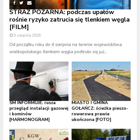
STRAŻ POŻARNA: podczas upałów
rośnie ryzyko zatrucia się tlenkiem węgla
[FILM]
5 sierpnia 2026
Od początku roku do 4 sierpnia na terenie województwa
wielkopolskiego tlenkiem węgla podtruło się już...
SM INFORMUJE: rusza
MIASTO I GMINA
przegląd instalacji gazowej
GOŁAŃCZ: ścieżka pieszo-
i kominów
rowerowa prawie
[HARMONOGRAM]
ukończona [FOTO]