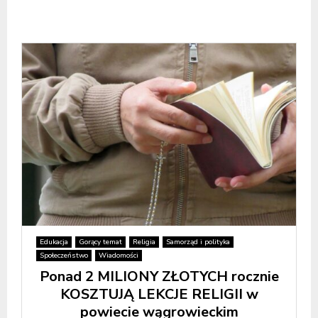
Edukacja
Gorący temat
Religia
Samorząd i polityka
Społeczeństwo
Wiadomości
Ponad 2 MILIONY ZŁOTYCH rocznie
KOSZTUJĄ LEKCJE RELIGII w
powiecie wągrowieckim