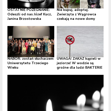
OSTATNIE POŻEGNANIE:
Nie kupuj, adoptuj.
Odeszli od nas Józef Kucz,
Zwierzęta z Wągrowca
Janina Brzostowska
czekają na nowe domy
NABÓR: zostań słuchaczem
UWAGA! ZAKAZ kąpieli w
Uniwersytetu Trzeciego
jeziorze! W wodzie są
Wieku
groźne dla ludzi BAKTERIE