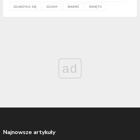
ZDARZYŁO SIĘ
ZGONY
ŚMIERĆ
ŚWIĘTO
ad
Najnowsze artykuły