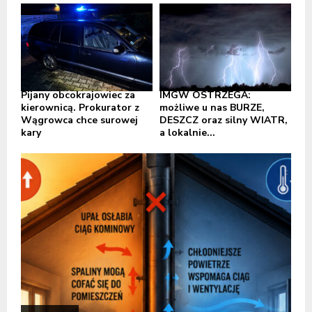
Pijany obcokrajowiec za
IMGW OSTRZEGA:
kierownicą. Prokurator z
możliwe u nas BURZE,
Wągrowca chce surowej
DESZCZ oraz silny WIATR,
kary
a lokalnie...