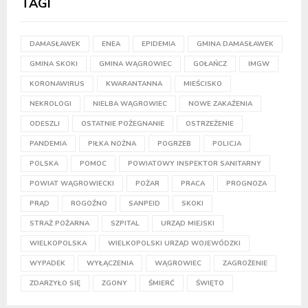
TAGI
DAMASŁAWEK
ENEA
EPIDEMIA
GMINA DAMASŁAWEK
GMINA SKOKI
GMINA WĄGROWIEC
GOŁAŃCZ
IMGW
KORONAWIRUS
KWARANTANNA
MIEŚCISKO
NEKROLOGI
NIELBA WĄGROWIEC
NOWE ZAKAŻENIA
ODESZLI
OSTATNIE POŻEGNANIE
OSTRZEŻENIE
PANDEMIA
PIŁKA NOŻNA
POGRZEB
POLICJA
POLSKA
POMOC
POWIATOWY INSPEKTOR SANITARNY
POWIAT WĄGROWIECKI
POŻAR
PRACA
PROGNOZA
PRĄD
ROGOŹNO
SANPEID
SKOKI
STRAŻ POŻARNA
SZPITAL
URZĄD MIEJSKI
WIELKOPOLSKA
WIELKOPOLSKI URZĄD WOJEWÓDZKI
WYPADEK
WYŁĄCZENIA
WĄGROWIEC
ZAGROŻENIE
ZDARZYŁO SIĘ
ZGONY
ŚMIERĆ
ŚWIĘTO