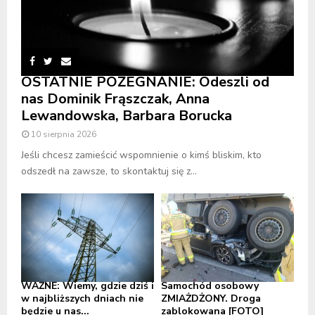
OSTATNIE POŻEGNANIE: Odeszli od
nas Dominik Frąszczak, Anna
Lewandowska, Barbara Borucka
10 sierpnia 2026
Jeśli chcesz zamieścić wspomnienie o kimś bliskim, kto
odszedł na zawsze, to skontaktuj się z...
WAŻNE: Wiemy, gdzie dziś i
Samochód osobowy
w najbliższych dniach nie
ZMIAŻDŻONY. Droga
będzie u nas...
zablokowana [FOTO]