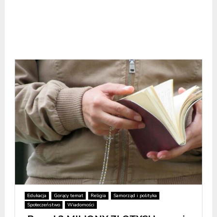
Edukacja
Gorący temat
Religia
Samorząd i polityka
Społeczeństwo
Wiadomości