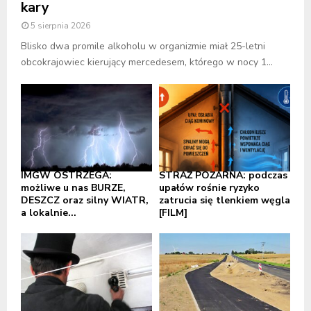
kary
5 sierpnia 2026
Blisko dwa promile alkoholu w organizmie miał 25-letni
obcokrajowiec kierujący mercedesem, którego w nocy 1...
IMGW OSTRZEGA:
STRAŻ POŻARNA: podczas
możliwe u nas BURZE,
upałów rośnie ryzyko
DESZCZ oraz silny WIATR,
zatrucia się tlenkiem węgla
a lokalnie...
[FILM]