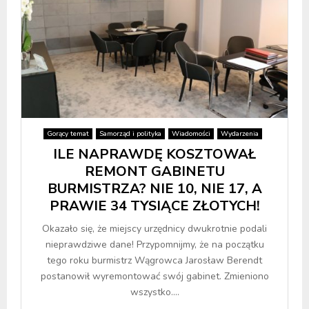
Gorący temat
Samorząd i polityka
Wiadomości
Wydarzenia
ILE NAPRAWDĘ KOSZTOWAŁ
REMONT GABINETU
BURMISTRZA? NIE 10, NIE 17, A
PRAWIE 34 TYSIĄCE ZŁOTYCH!
Okazało się, że miejscy urzędnicy dwukrotnie podali
nieprawdziwe dane! Przypomnijmy, że na początku
tego roku burmistrz Wągrowca Jarosław Berendt
postanowił wyremontować swój gabinet. Zmieniono
wszystko....