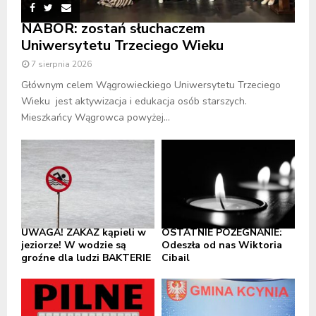
NABÓR: zostań słuchaczem
Uniwersytetu Trzeciego Wieku
7 sierpnia 2026
Głównym celem Wągrowieckiego Uniwersytetu Trzeciego
Wieku jest aktywizacja i edukacja osób starszych.
Mieszkańcy Wągrowca powyżej...
UWAGA! ZAKAZ kąpieli w
OSTATNIE POŻEGNANIE:
jeziorze! W wodzie są
Odeszła od nas Wiktoria
groźne dla ludzi BAKTERIE
Cibail