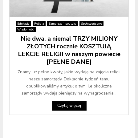
Edukacja
Religia
Samorząd i polityka
Społeczeństwo
Wiadomości
Nie dwa, a niemal TRZY MILIONY
ZŁOTYCH rocznie KOSZTUJĄ
LEKCJE RELIGII w naszym powiecie
[PEŁNE DANE]
Znamy już pełne kwoty, jakie wydają na zajęcia religii
nasze samorządy. Dokładnie tydzień temu
opublikowaliśmy artykuł o tym, ile okoliczne
samorządy wydają pieniędzy na wynagrodzenia...
Czytaj więcej