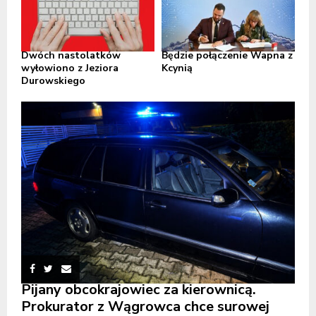
Dwóch nastolatków
Będzie połączenie Wapna z
wyłowiono z Jeziora
Kcynią
Durowskiego
Pijany obcokrajowiec za kierownicą.
Prokurator z Wągrowca chce surowej