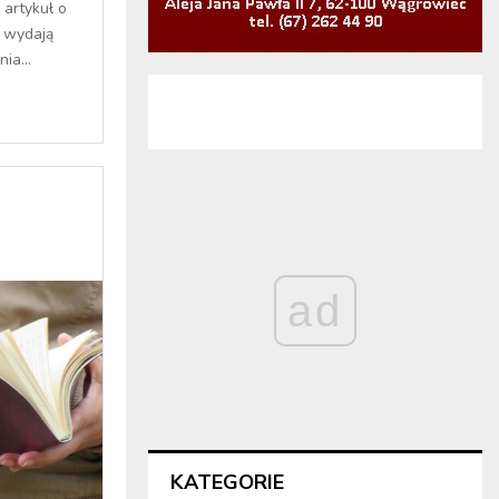
 artykuł o
y wydają
ia...
ad
KATEGORIE