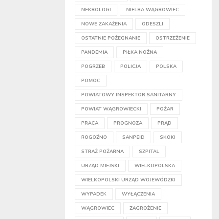
NEKROLOGI
NIELBA WĄGROWIEC
NOWE ZAKAŻENIA
ODESZLI
OSTATNIE POŻEGNANIE
OSTRZEŻENIE
PANDEMIA
PIŁKA NOŻNA
POGRZEB
POLICJA
POLSKA
POMOC
POWIATOWY INSPEKTOR SANITARNY
POWIAT WĄGROWIECKI
POŻAR
PRACA
PROGNOZA
PRĄD
ROGOŹNO
SANPEID
SKOKI
STRAŻ POŻARNA
SZPITAL
URZĄD MIEJSKI
WIELKOPOLSKA
WIELKOPOLSKI URZĄD WOJEWÓDZKI
WYPADEK
WYŁĄCZENIA
WĄGROWIEC
ZAGROŻENIE