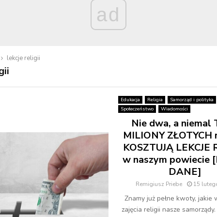
ad
lekcje religii
gii
Edukacja
Religia
Samorząd i polityka
Społeczeństwo
Wiadomości
Nie dwa, a niemal
MILIONY ZŁOTYCH r
KOSZTUJĄ LEKCJE R
w naszym powiecie 
DANE]
Remigiusz Priebe
15 luteg
Znamy już pełne kwoty, jakie 
zajęcia religii nasze samorządy