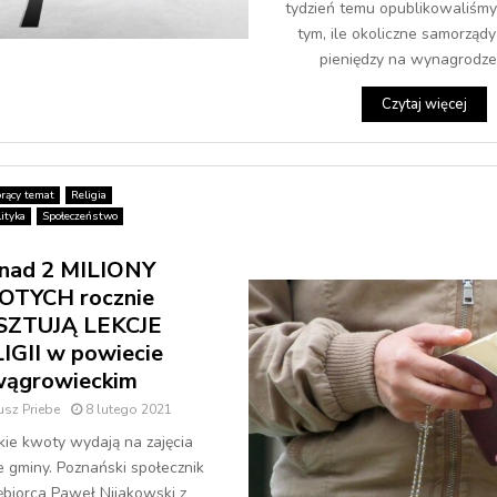
tydzień temu opublikowaliśmy
tym, ile okoliczne samorząd
pieniędzy na wynagrodzen
Czytaj więcej
rący temat
Religia
ityka
Społeczeństwo
nad 2 MILIONY
OTYCH rocznie
SZTUJĄ LEKCJE
IGII w powiecie
ągrowieckim
sz Priebe
8 lutego 2021
kie kwoty wydają na zajęcia
ze gminy. Poznański społecznik
iębiorca Paweł Nijakowski z