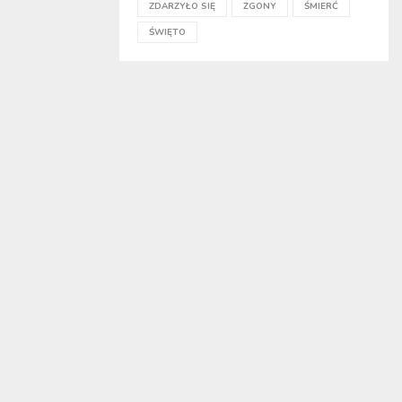
ZDARZYŁO SIĘ
ZGONY
ŚMIERĆ
ŚWIĘTO