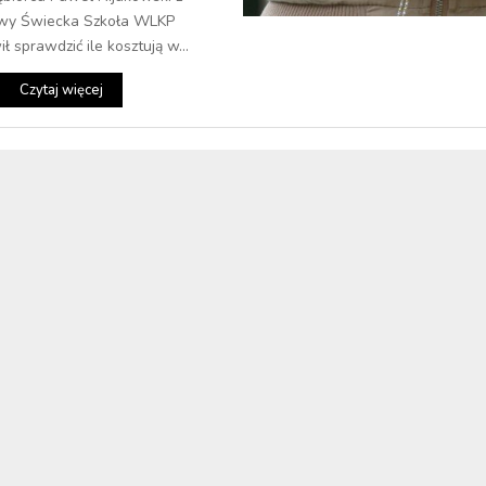
tywy Świecka Szkoła WLKP
ł sprawdzić ile kosztują w...
Czytaj więcej