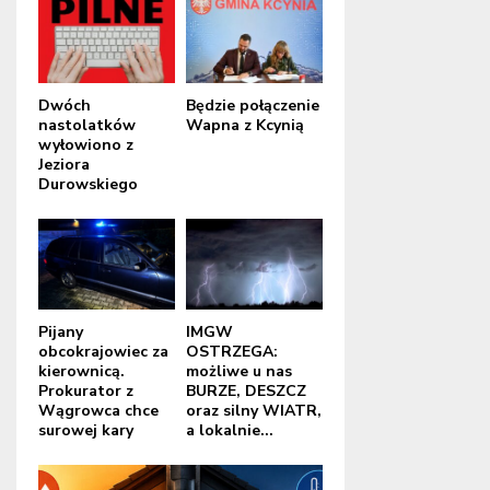
Dwóch
Będzie połączenie
nastolatków
Wapna z Kcynią
wyłowiono z
Jeziora
Durowskiego
Pijany
IMGW
obcokrajowiec za
OSTRZEGA:
kierownicą.
możliwe u nas
Prokurator z
BURZE, DESZCZ
Wągrowca chce
oraz silny WIATR,
surowej kary
a lokalnie...