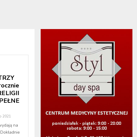
 TRZY
ocznie
ELIGII
[PEŁNE
o 2021
wydają na
. Dokładnie