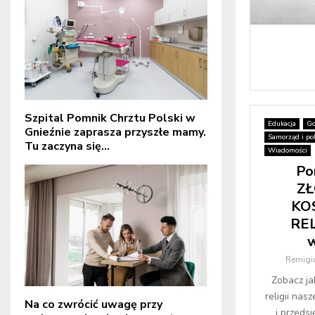
Szpital Pomnik Chrztu Polski w
Edukacja
Go
Gnieźnie zaprasza przyszłe mamy.
Samorząd i pol
Tu zaczyna się...
Wiadomości
Po
ZŁ
KO
REL
w
Remigiu
Zobacz ja
religii nas
Na co zwrócić uwagę przy
i przeds