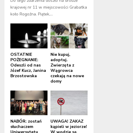
Do tego zdarzenia doszło na drodze
krajowej nr 11 w miejscowości Grabatka
koło Rogoźna. Piątek,...
OSTATNIE
Nie kupuj,
POŻEGNANIE:
adoptuj.
Odeszli od nas
Zwierzęta z
Józef Kucz, Janina
Wągrowca
Brzostowska
czekają na nowe
domy
NABÓR: zostań
UWAGA! ZAKAZ
słuchaczem
kąpieli w jeziorze!
Uniwersytetu
W wodzie są