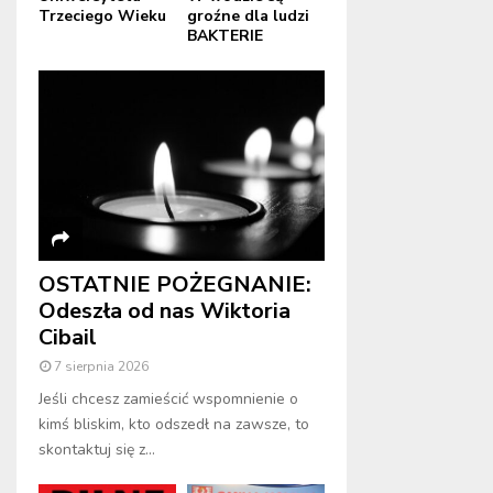
Trzeciego Wieku
groźne dla ludzi
BAKTERIE
OSTATNIE POŻEGNANIE:
Odeszła od nas Wiktoria
Cibail
7 sierpnia 2026
Jeśli chcesz zamieścić wspomnienie o
kimś bliskim, kto odszedł na zawsze, to
skontaktuj się z...