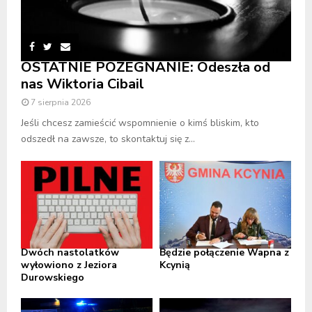
OSTATNIE POŻEGNANIE: Odeszła od
nas Wiktoria Cibail
7 sierpnia 2026
Jeśli chcesz zamieścić wspomnienie o kimś bliskim, kto
odszedł na zawsze, to skontaktuj się z...
Dwóch nastolatków
Będzie połączenie Wapna z
wyłowiono z Jeziora
Kcynią
Durowskiego