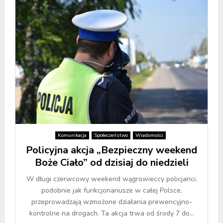
Komunikacja
Społeczeństwo
Wiadomości
Policyjna akcja „Bezpieczny weekend
Boże Ciało” od dzisiaj do niedzieli
W długi czerwcowy weekend wągrowieccy policjanci,
podobnie jak funkcjonariusze w całej Polsce,
przeprowadzają wzmożone działania prewencyjno-
kontrolne na drogach. Ta akcja trwa od środy 7 do...