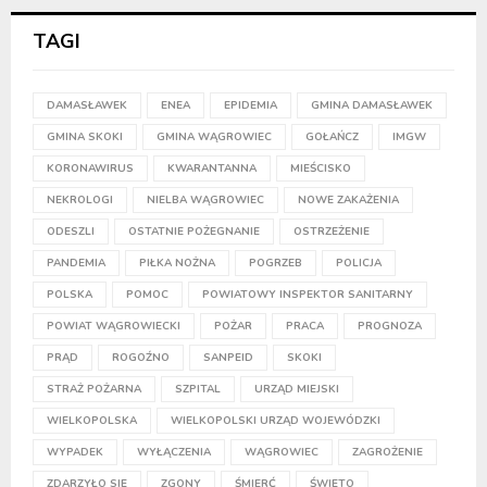
TAGI
DAMASŁAWEK
ENEA
EPIDEMIA
GMINA DAMASŁAWEK
GMINA SKOKI
GMINA WĄGROWIEC
GOŁAŃCZ
IMGW
KORONAWIRUS
KWARANTANNA
MIEŚCISKO
NEKROLOGI
NIELBA WĄGROWIEC
NOWE ZAKAŻENIA
ODESZLI
OSTATNIE POŻEGNANIE
OSTRZEŻENIE
PANDEMIA
PIŁKA NOŻNA
POGRZEB
POLICJA
POLSKA
POMOC
POWIATOWY INSPEKTOR SANITARNY
POWIAT WĄGROWIECKI
POŻAR
PRACA
PROGNOZA
PRĄD
ROGOŹNO
SANPEID
SKOKI
STRAŻ POŻARNA
SZPITAL
URZĄD MIEJSKI
WIELKOPOLSKA
WIELKOPOLSKI URZĄD WOJEWÓDZKI
WYPADEK
WYŁĄCZENIA
WĄGROWIEC
ZAGROŻENIE
ZDARZYŁO SIĘ
ZGONY
ŚMIERĆ
ŚWIĘTO