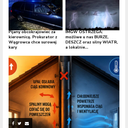
Pijany obcokrajowiec za
IMGW OSTRZEGA:
kierownicą. Prokurator z
możliwe u nas BURZE,
Wągrowca chce surowej
DESZCZ oraz silny WIATR,
kary
a lokalnie...