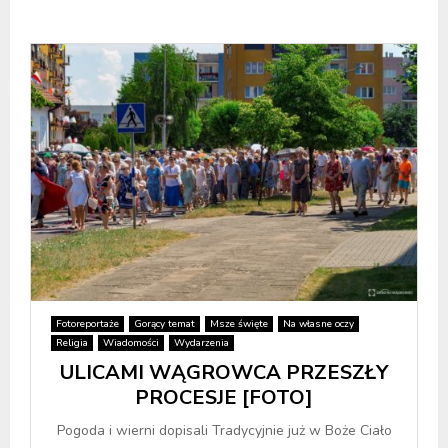
Fotoreportaże
Gorący temat
Msze święte
Na własne oczy
Religia
Wiadomości
Wydarzenia
ULICAMI WĄGROWCA PRZESZŁY
PROCESJE [FOTO]
Pogoda i wierni dopisali Tradycyjnie już w Boże Ciało