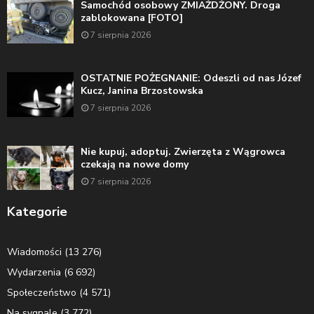
Samochód osobowy ZMIAŻDŻONY. Droga
zablokowana [FOTO]
7 sierpnia 2026
OSTATNIE POŻEGNANIE: Odeszli od nas Józef
Kucz, Janina Brzostowska
7 sierpnia 2026
Nie kupuj, adoptuj. Zwierzęta z Wągrowca
czekają na nowe domy
7 sierpnia 2026
Kategorie
Wiadomości
(13 276)
Wydarzenia
(6 692)
Społeczeństwo
(4 571)
Na sygnale
(3 772)