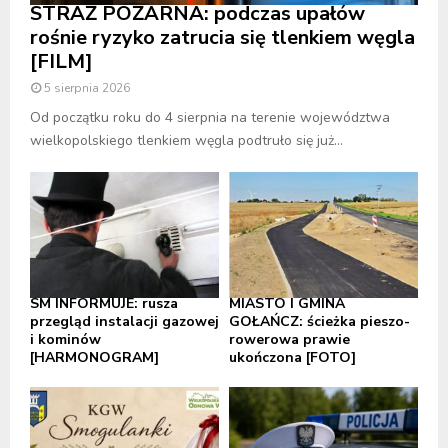
STRAŻ POŻARNA: podczas upałów
rośnie ryzyko zatrucia się tlenkiem węgla
[FILM]
5 sierpnia 2026
Od początku roku do 4 sierpnia na terenie województwa
wielkopolskiego tlenkiem węgla podtruło się już...
SM INFORMUJE: rusza
MIASTO I GMINA
przegląd instalacji gazowej
GOŁAŃCZ: ścieżka pieszo-
i kominów
rowerowa prawie
[HARMONOGRAM]
ukończona [FOTO]