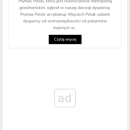
Prymas Polski, który jest równocześnie metropolitą
gnieźnieńskim, ogłosił w naszej diecezji dyspensę.
Prymas Polski arcybiskup Wojciech Polak udzielił
dyspensy od wstrzemięźliwości od pokarmów
mięsnych w...
Czytaj więcej
ad