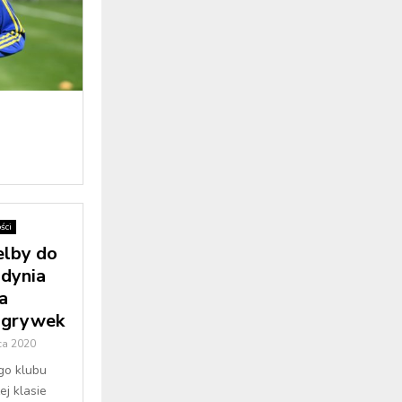
ści
lby do
Gdynia
a
ozgrywek
ca 2020
o klubu
j klasie