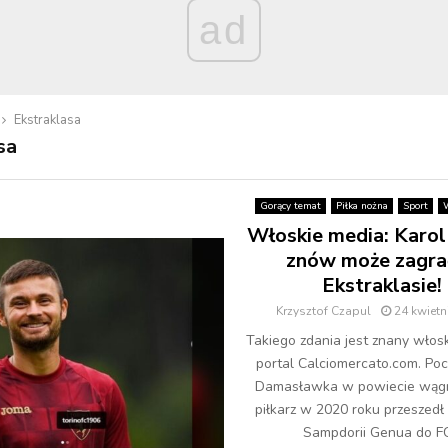
ad
Ekstraklasa
sa
Gorący temat
Piłka nożna
Sport
Włoskie media: Karol
znów może zagra
Ekstraklasie!
Krzysztof Czapul
24 kwietn
Takiego zdania jest znany włos
portal Calciomercato.com. Po
Damasławka w powiecie wąg
piłkarz w 2020 roku przeszedł 
Sampdorii Genua do FC.