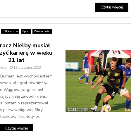
Czytaj więcej
Piłka nożna
Sport
Wiadomości
racz Nielby musiał
zyć karierę w wieku
21 lat
kcja
18 stycznia 2023
j Burman jest wychowankiem
oznań, ale grał również w
ie Wągrowiec, gdzie był
iającym się zawodnikiem.
iej ostatnio reprezentował
y pierwszoligowej Skry
tochowa. Niestety, w...
Czytaj więcej