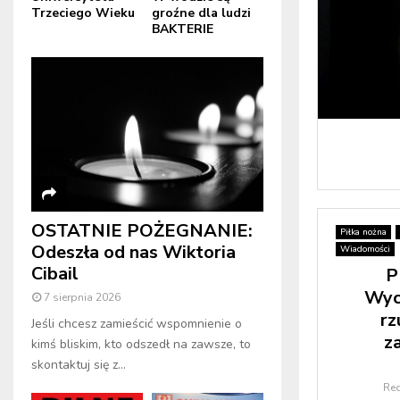
Trzeciego Wieku
groźne dla ludzi
BAKTERIE
OSTATNIE POŻEGNANIE:
Piłka nożna
Odeszła od nas Wiktoria
Wiadomości
Cibail
P
Wyc
7 sierpnia 2026
rz
Jeśli chcesz zamieścić wspomnienie o
z
kimś bliskim, kto odszedł na zawsze, to
skontaktuj się z...
Re