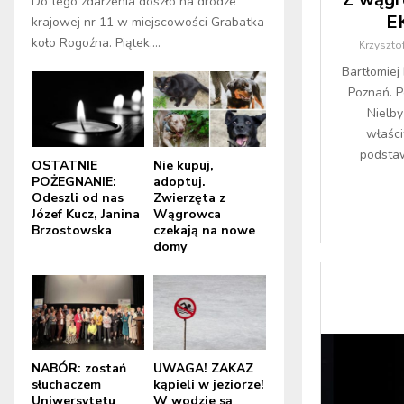
Do tego zdarzenia doszło na drodze
E
krajowej nr 11 w miejscowości Grabatka
koło Rogoźna. Piątek,...
Krzyszto
Bartłomiej
Poznań. P
Nielby
właści
podstaw
OSTATNIE
Nie kupuj,
POŻEGNANIE:
adoptuj.
Odeszli od nas
Zwierzęta z
Józef Kucz, Janina
Wągrowca
Brzostowska
czekają na nowe
domy
NABÓR: zostań
UWAGA! ZAKAZ
słuchaczem
kąpieli w jeziorze!
Uniwersytetu
W wodzie są