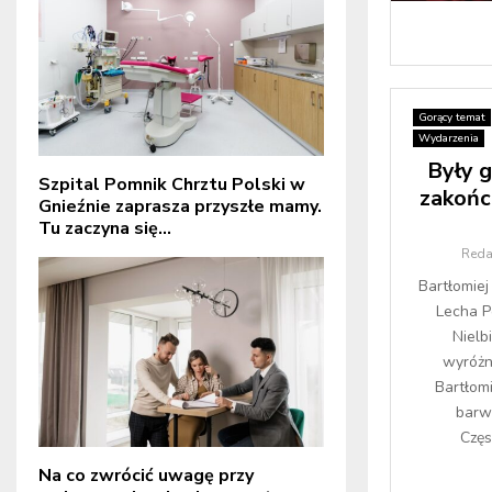
Gorący temat
Wydarzenia
Były g
Szpital Pomnik Chrztu Polski w
zakońc
Gnieźnie zaprasza przyszłe mamy.
Tu zaczyna się...
Reda
Bartłomie
Lecha P
Nielb
wyróżn
Bartłom
barw
Częs
Na co zwrócić uwagę przy