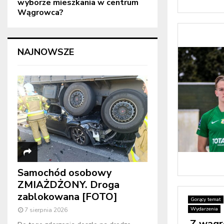
wyborze mieszkania w centrum
Wągrowca?
NAJNOWSZE
Samochód osobowy
ZMIAŻDŻONY. Droga
zablokowana [FOTO]
Gorący temat
Wydarzenia
7 sierpnia 2026
Z wągr