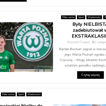
Piłka nożna
Sport
Wiadomości
W
Były NIELBIST
zadebiutował 
EKSTRAKLASI
Krzysztof Czapul
1 luteg
Bartek Burman zagrał w meczu
jego Warta Poznań ograła u
Cracovię. – Mogę zdradzić troch
ostatnim gwizdku sędziego, j
Czytaj więcej
Piłka nożna
Sport
Wiadomości
owieckiej Nielby do