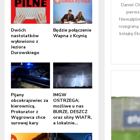
Daniel Ch
pierws
Niewątpli
rozegraną
Dwóch
Będzie połączenie
kolejkę Ek
nastolatków
Wapna z Kcynią
wyłowiono z
Jeziora
Durowskiego
Pijany
IMGW
obcokrajowiec za
OSTRZEGA:
kierownicą.
możliwe u nas
Prokurator z
BURZE, DESZCZ
Wągrowca chce
oraz silny WIATR,
surowej kary
a lokalnie...