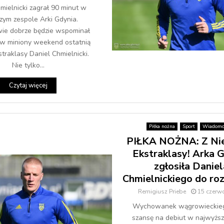
mielnicki zagrał 90 minut w
zym zespole Arki Gdynia.
wie dobrze będzie wspominał
 w miniony weekend ostatnią
straklasy Daniel Chmielnicki.
Nie tylko...
Czytaj więcej
Piłka nożna
Sport
Wiadomo
PIŁKA NOŻNA: Z Nie
Ekstraklasy! Arka 
zgłosiła Daniel
Chmielnickiego do r
Remigiusz Priebe
15 czerw
Wychowanek wągrowieckieg
szansę na debiut w najwyższe