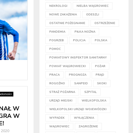
NEKROLOGI
NIELBA WĄGROWIEC
NOWE ZAKAŻENIA
ODESZLI
OSTATNIE POŻEGNANIE
OSTRZEŻENIE
PANDEMIA
PIŁKA NOŻNA
POGRZEB
POLICJA
POLSKA
POMOC
POWIATOWY INSPEKTOR SANITARNY
POWIAT WĄGROWIECKI
POŻAR
PRACA
PROGNOZA
PRĄD
ROGOŹNO
SANPEID
SKOKI
STRAŻ POŻARNA
SZPITAL
adomości
URZĄD MIEJSKI
WIELKOPOLSKA
YNAŁ W
WIELKOPOLSKI URZĄD WOJEWÓDZKI
AGRA W
WYPADEK
WYŁĄCZENIA
E!
WĄGROWIEC
ZAGROŻENIE
a 2020