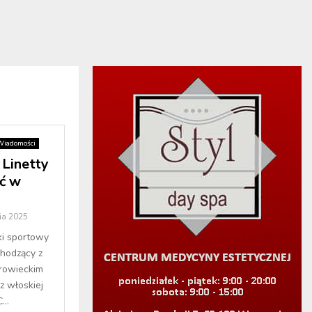
Wiadomości
 Linetty
ć w
ia 2025
ki sportowy
chodzący z
rowieckim
z włoskiej
..