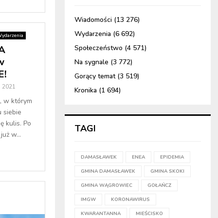
Wiadomości
(13 276)
Wydarzenia
(6 692)
ydarzenia
A
Społeczeństwo
(4 571)
w
Na sygnale
(3 772)
E!
Gorący temat
(3 519)
o 2021
Kronika
(1 694)
, w którym
 siebie
ę kulis. Po
TAGI
uż w...
DAMASŁAWEK
ENEA
EPIDEMIA
GMINA DAMASŁAWEK
GMINA SKOKI
GMINA WĄGROWIEC
GOŁAŃCZ
IMGW
KORONAWIRUS
KWARANTANNA
MIEŚCISKO