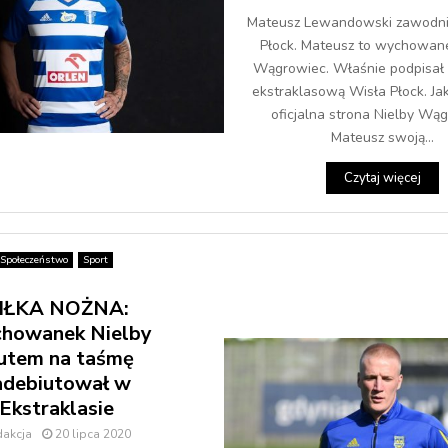
Mateusz Lewandowski zawodni
Płock. Mateusz to wychowan
Wągrowiec. Właśnie podpisał 
ekstraklasową Wisła Płock. Jak
oficjalna strona Nielby Wąg
Mateusz swoją...
Czytaj więcej
Społeczeństwo
Sport
IŁKA NOŻNA:
howanek Nielby
utem na taśmę
adebiutował w
Ekstraklasie
dakcja
20 lipca 2020