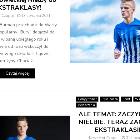
KSTRAKLASY!
f Czapul
13 stycznia 2021
 Burman przechodzi do Warty
opularny „Bury” dołączył do
 wiosną ubiegłego roku i
wie od razu wskoczył do
owego składu III-ligowej
drużyny. Chociaż...
Czytaj więcej
Gorący temat
Piłka nożna
Sport
Wi
Wydarzenia
ALE TEMAT: ZACZ
NIELBIE. TERAZ Z
EKSTRAKLASI
Krzysztof Czapul
31 lipc