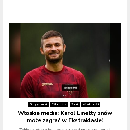
Gorący temat
Piłka nożna
Sport
Wiadomości
Włoskie media: Karol Linetty znów
może zagrać w Ekstraklasie!
Takiego zdania jest znany włoski sportowy portal