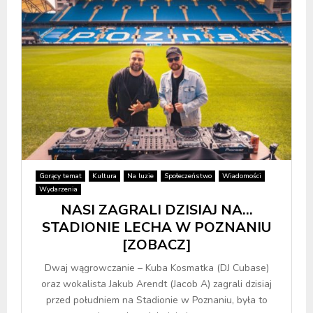
Gorący temat
Kultura
Na luzie
Społeczeństwo
Wiadomości
Wydarzenia
NASI ZAGRALI DZISIAJ NA…
STADIONIE LECHA W POZNANIU
[ZOBACZ]
Dwaj wągrowczanie – Kuba Kosmatka (DJ Cubase)
oraz wokalista Jakub Arendt (Jacob A) zagrali dzisiaj
przed południem na Stadionie w Poznaniu, była to