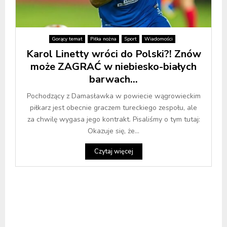
Gorący temat
Piłka nożna
Sport
Wiadomości
Karol Linetty wróci do Polski?! Znów
może ZAGRAĆ w niebiesko-białych
barwach…
Pochodzący z Damasławka w powiecie wągrowieckim
piłkarz jest obecnie graczem tureckiego zespołu, ale
za chwilę wygasa jego kontrakt. Pisaliśmy o tym tutaj:
Okazuje się, że...
Czytaj więcej