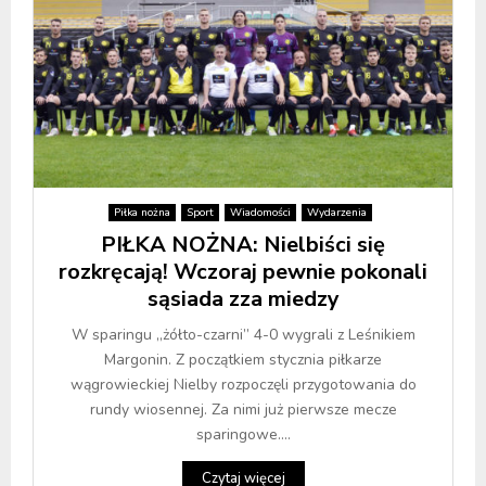
Piłka nożna
Sport
Wiadomości
Wydarzenia
PIŁKA NOŻNA: Nielbiści się
rozkręcają! Wczoraj pewnie pokonali
sąsiada zza miedzy
W sparingu „żółto-czarni” 4-0 wygrali z Leśnikiem
Margonin. Z początkiem stycznia piłkarze
wągrowieckiej Nielby rozpoczęli przygotowania do
rundy wiosennej. Za nimi już pierwsze mecze
sparingowe....
Czytaj więcej