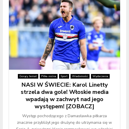
Gorący temat
Piłka nożna
Sport
Wiadomości
Wydarzenia
NASI W ŚWIECIE: Karol Linetty
strzela dwa gole! Włoskie media
wpadają w zachwyt nad jego
występem! [ZOBACZ]
Występ pochodzącego z Damasławka piłkarza
znacznie przybliżył jego drużynę do utrzymania się w