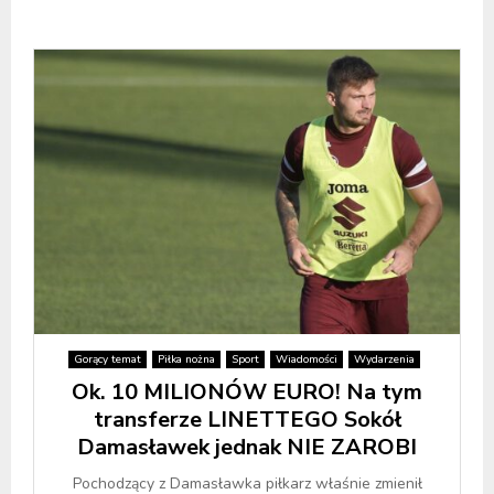
Gorący temat
Piłka nożna
Sport
Wiadomości
Wydarzenia
Ok. 10 MILIONÓW EURO! Na tym
transferze LINETTEGO Sokół
Damasławek jednak NIE ZAROBI
Pochodzący z Damasławka piłkarz właśnie zmienił