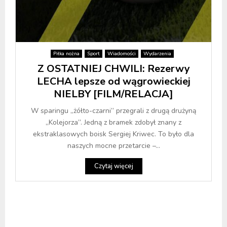
Piłka nożna
Sport
Wiadomości
Wydarzenia
Z OSTATNIEJ CHWILI: Rezerwy
LECHA lepsze od wągrowieckiej
NIELBY [FILM/RELACJA]
W sparingu „żółto-czarni” przegrali z drugą drużyną
„Kolejorza”. Jedną z bramek zdobył znany z
ekstraklasowych boisk Sergiej Kriwec. To było dla
naszych mocne przetarcie –...
Czytaj więcej