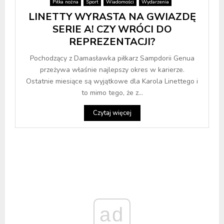
Piłka nożna
Sport
Wiadomości
Wydarzenia
LINETTY WYRASTA NA GWIAZDĘ
SERIE A! CZY WRÓCI DO
REPREZENTACJI?
Pochodzący z Damasławka piłkarz Sampdorii Genua
przeżywa właśnie najlepszy okres w karierze.
Ostatnie miesiące są wyjątkowe dla Karola Linettego i
to mimo tego, że z...
Czytaj więcej
ad