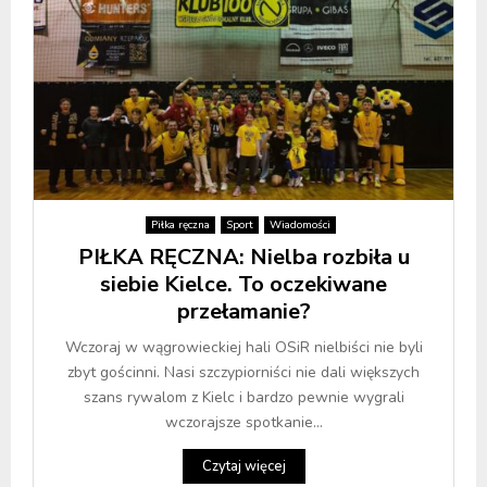
Piłka ręczna
Sport
Wiadomości
PIŁKA RĘCZNA: Nielba rozbiła u
siebie Kielce. To oczekiwane
przełamanie?
Wczoraj w wągrowieckiej hali OSiR nielbiści nie byli
zbyt gościnni. Nasi szczypiorniści nie dali większych
szans rywalom z Kielc i bardzo pewnie wygrali
wczorajsze spotkanie...
Czytaj więcej