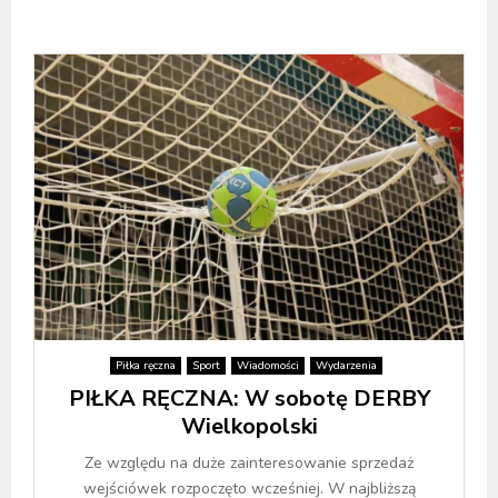
Piłka ręczna
Sport
Wiadomości
Wydarzenia
PIŁKA RĘCZNA: W sobotę DERBY
Wielkopolski
Ze względu na duże zainteresowanie sprzedaż
wejściówek rozpoczęto wcześniej. W najbliższą