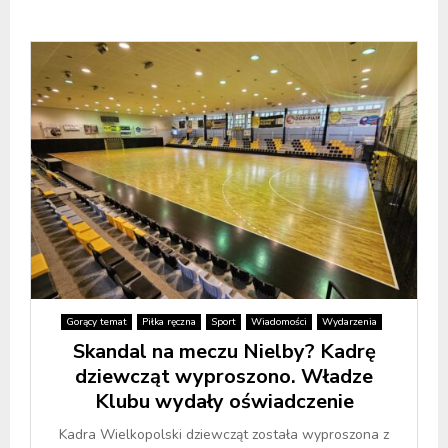
Gorący temat
Piłka ręczna
Sport
Wiadomości
Wydarzenia
Skandal na meczu Nielby? Kadrę
dziewcząt wyproszono. Władze
Klubu wydały oświadczenie
Kadra Wielkopolski dziewcząt została wyproszona z