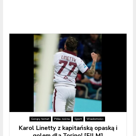
Gorący temat
Piłka nożna
Sport
Wiadomości
Karol Linetty z kapitańską opaską i
golem dla Torino! [FILM]