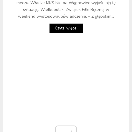
meczu. Władze MKS Nielba Wągrowiec wyjaśniają tę
sytuację. Wielkopolski Związek Piłki Ręcznej w
weekend wystosował oświadczenie. – Z głębokim...
Czytaj więcej