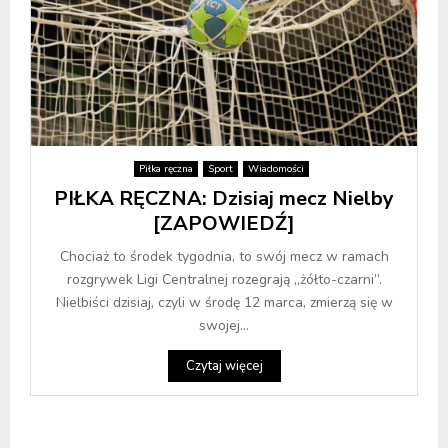
Piłka ręczna
Sport
Wiadomości
PIŁKA RĘCZNA: Dzisiaj mecz Nielby
[ZAPOWIEDŹ]
Chociaż to środek tygodnia, to swój mecz w ramach
rozgrywek Ligi Centralnej rozegrają „żółto-czarni”.
Nielbiści dzisiaj, czyli w środę 12 marca, zmierzą się w
swojej...
Czytaj więcej