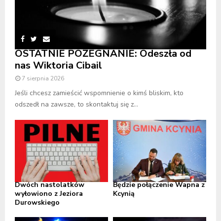
OSTATNIE POŻEGNANIE: Odeszła od
nas Wiktoria Cibail
7 sierpnia 2026
Jeśli chcesz zamieścić wspomnienie o kimś bliskim, kto
odszedł na zawsze, to skontaktuj się z...
Dwóch nastolatków
Będzie połączenie Wapna z
wyłowiono z Jeziora
Kcynią
Durowskiego