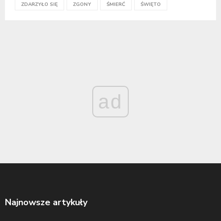
ZDARZYŁO SIĘ
ZGONY
ŚMIERĆ
ŚWIĘTO
ad
Najnowsze artykuły