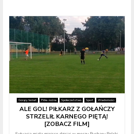
Gorący temat
Piłka nożna
Społeczeństwo
Sport
Wiadomości
ALE GOL! PIŁKARZ Z GOŁAŃCZY
STRZELIŁ KARNEGO PIĘTĄ!
[ZOBACZ FILM]
Sytuacja miała miejsce dzisiaj w meczu Pucharu Polski.