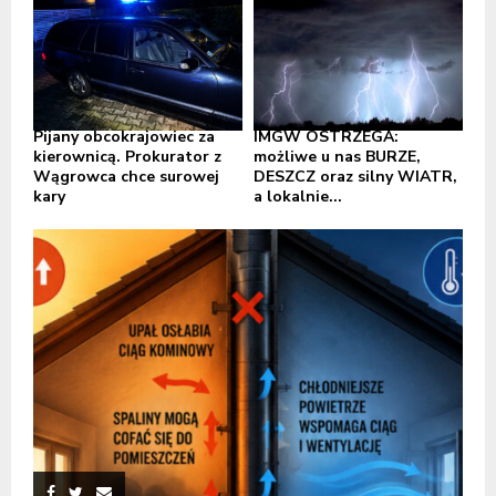
Pijany obcokrajowiec za
IMGW OSTRZEGA:
kierownicą. Prokurator z
możliwe u nas BURZE,
Wągrowca chce surowej
DESZCZ oraz silny WIATR,
kary
a lokalnie...