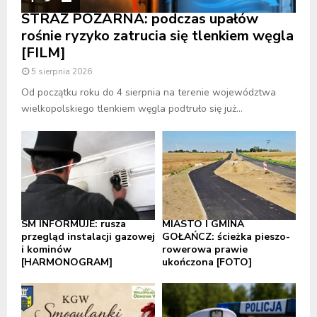
STRAŻ POŻARNA: podczas upałów
rośnie ryzyko zatrucia się tlenkiem węgla
[FILM]
5 sierpnia 2026
Od początku roku do 4 sierpnia na terenie województwa
wielkopolskiego tlenkiem węgla podtruło się już...
SM INFORMUJE: rusza
MIASTO I GMINA
przegląd instalacji gazowej
GOŁAŃCZ: ścieżka pieszo-
i kominów
rowerowa prawie
[HARMONOGRAM]
ukończona [FOTO]