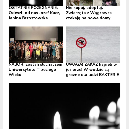
OSTATNIE POŻEGNANIE:
Nie kupuj, adoptuj.
Odeszli od nas Józef Kucz,
Zwierzęta z Wągrowca
Janina Brzostowska
czekają na nowe domy
NABÓR: zostań słuchaczem
UWAGA! ZAKAZ kąpieli w
Uniwersytetu Trzeciego
jeziorze! W wodzie są
Wieku
groźne dla ludzi BAKTERIE