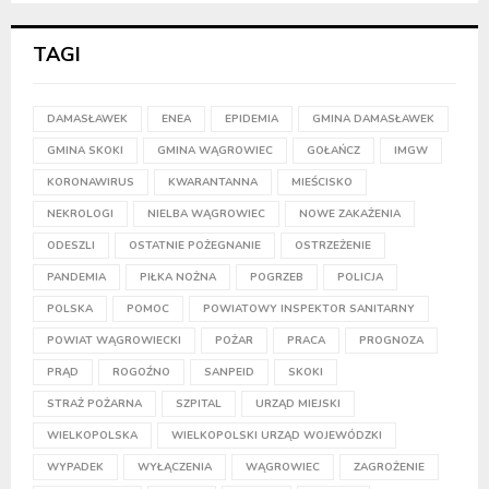
TAGI
DAMASŁAWEK
ENEA
EPIDEMIA
GMINA DAMASŁAWEK
GMINA SKOKI
GMINA WĄGROWIEC
GOŁAŃCZ
IMGW
KORONAWIRUS
KWARANTANNA
MIEŚCISKO
NEKROLOGI
NIELBA WĄGROWIEC
NOWE ZAKAŻENIA
ODESZLI
OSTATNIE POŻEGNANIE
OSTRZEŻENIE
PANDEMIA
PIŁKA NOŻNA
POGRZEB
POLICJA
POLSKA
POMOC
POWIATOWY INSPEKTOR SANITARNY
POWIAT WĄGROWIECKI
POŻAR
PRACA
PROGNOZA
PRĄD
ROGOŹNO
SANPEID
SKOKI
STRAŻ POŻARNA
SZPITAL
URZĄD MIEJSKI
WIELKOPOLSKA
WIELKOPOLSKI URZĄD WOJEWÓDZKI
WYPADEK
WYŁĄCZENIA
WĄGROWIEC
ZAGROŻENIE