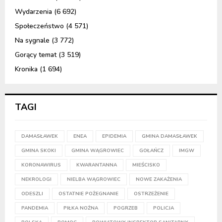
Wydarzenia
(6 692)
Społeczeństwo
(4 571)
Na sygnale
(3 772)
Gorący temat
(3 519)
Kronika
(1 694)
TAGI
DAMASŁAWEK
ENEA
EPIDEMIA
GMINA DAMASŁAWEK
GMINA SKOKI
GMINA WĄGROWIEC
GOŁAŃCZ
IMGW
KORONAWIRUS
KWARANTANNA
MIEŚCISKO
NEKROLOGI
NIELBA WĄGROWIEC
NOWE ZAKAŻENIA
ODESZLI
OSTATNIE POŻEGNANIE
OSTRZEŻENIE
PANDEMIA
PIŁKA NOŻNA
POGRZEB
POLICJA