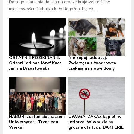
Do tego zdarzenia doszło na drodze krajowej nr 11 w
miejscowości Grabatka koło Rogoźna. Piątek,...
OSTATNIE POŻEGNANIE:
Nie kupuj, adoptuj.
Odeszli od nas Józef Kucz,
Zwierzęta z Wągrowca
Janina Brzostowska
czekają na nowe domy
NABÓR: zostań słuchaczem
UWAGA! ZAKAZ kąpieli w
Uniwersytetu Trzeciego
jeziorze! W wodzie są
Wieku
groźne dla ludzi BAKTERIE