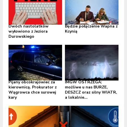
Dwóch nastolatków
Będzie połączenie Wapna z
wyłowiono z Jeziora
Kcynią
Durowskiego
Pijany obcokrajowiec za
IMGW OSTRZEGA:
kierownicą. Prokurator z
możliwe u nas BURZE,
Wągrowca chce surowej
DESZCZ oraz silny WIATR,
kary
a lokalnie...