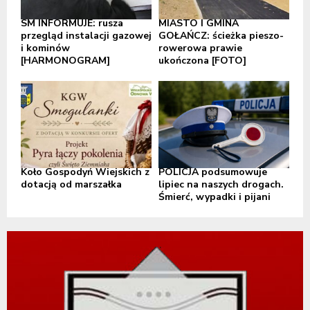
SM INFORMUJE: rusza
MIASTO I GMINA
przegląd instalacji gazowej
GOŁAŃCZ: ścieżka pieszo-
i kominów
rowerowa prawie
[HARMONOGRAM]
ukończona [FOTO]
Koło Gospodyń Wiejskich z
POLICJA podsumowuje
dotacją od marszałka
lipiec na naszych drogach.
Śmierć, wypadki i pijani