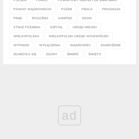
POLSKA
POMOC
POWIATOWY INSPEKTOR SANITARNY
POWIAT WĄGROWIECKI
POŻAR
PRACA
PROGNOZA
PRĄD
ROGOŹNO
SANPEID
SKOKI
STRAŻ POŻARNA
SZPITAL
URZĄD MIEJSKI
WIELKOPOLSKA
WIELKOPOLSKI URZĄD WOJEWÓDZKI
WYPADEK
WYŁĄCZENIA
WĄGROWIEC
ZAGROŻENIE
ZDARZYŁO SIĘ
ZGONY
ŚMIERĆ
ŚWIĘTO
ad