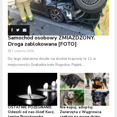
Samochód osobowy ZMIAŻDŻONY.
Droga zablokowana [FOTO]
7 sierpnia 2026
Do tego zdarzenia doszło na drodze krajowej nr 11 w
miejscowości Grabatka koło Rogoźna. Piątek,...
OSTATNIE POŻEGNANIE:
Nie kupuj, adoptuj.
Odeszli od nas Józef Kucz,
Zwierzęta z Wągrowca
Janina Brzostowska
czekają na nowe domy