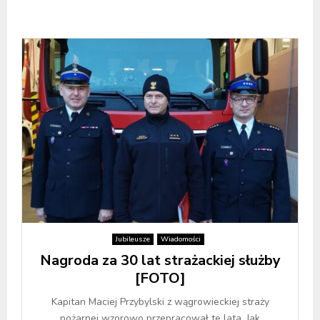
Jubileusze
Wiadomości
Nagroda za 30 lat strażackiej służby
[FOTO]
Kapitan Maciej Przybylski z wągrowieckiej straży
pożarnej wzorowo przepracował te lata. Jak