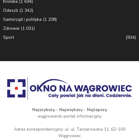
Kronika
(1 694)
Odeszli
(1 342)
Samorząd i polityka
(1 208)
Zdrowie
(1 031)
Sport
(934)
Najszybszy - Największy - Najlepszy
wągrowiecki portal informacyjny
Adres korespondencyjny: ul. ul. Taszarowska 11, 62-100
Wągrowiec