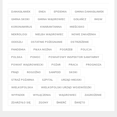
DAMASŁAWEK
ENEA
EPIDEMIA
GMINA DAMASŁAWEK
GMINA SKOKI
GMINA WĄGROWIEC
GOŁAŃCZ
IMGW
KORONAWIRUS
KWARANTANNA
MIEŚCISKO
NEKROLOGI
NIELBA WĄGROWIEC
NOWE ZAKAŻENIA
ODESZLI
OSTATNIE POŻEGNANIE
OSTRZEŻENIE
PANDEMIA
PIŁKA NOŻNA
POGRZEB
POLICJA
POLSKA
POMOC
POWIATOWY INSPEKTOR SANITARNY
POWIAT WĄGROWIECKI
POŻAR
PRACA
PROGNOZA
PRĄD
ROGOŹNO
SANPEID
SKOKI
STRAŻ POŻARNA
SZPITAL
URZĄD MIEJSKI
WIELKOPOLSKA
WIELKOPOLSKI URZĄD WOJEWÓDZKI
WYPADEK
WYŁĄCZENIA
WĄGROWIEC
ZAGROŻENIE
ZDARZYŁO SIĘ
ZGONY
ŚMIERĆ
ŚWIĘTO