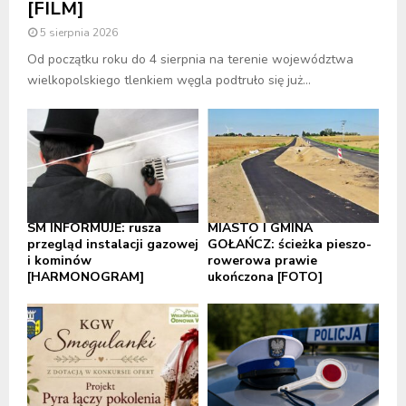
[FILM]
5 sierpnia 2026
Od początku roku do 4 sierpnia na terenie województwa
wielkopolskiego tlenkiem węgla podtruło się już...
SM INFORMUJE: rusza
MIASTO I GMINA
przegląd instalacji gazowej
GOŁAŃCZ: ścieżka pieszo-
i kominów
rowerowa prawie
[HARMONOGRAM]
ukończona [FOTO]