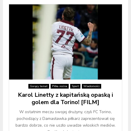
Gorący temat
Piłka nożna
Sport
Wiadomości
Karol Linetty z kapitańską opaską i
golem dla Torino! [FILM]
W ostatnim meczu swojej drużyny, czyli FC Torino,
pochodzący z Damasławka piłkarz zaprezentował się
bardzo dobrze, co nie uszło uwadze włoskich mediów.