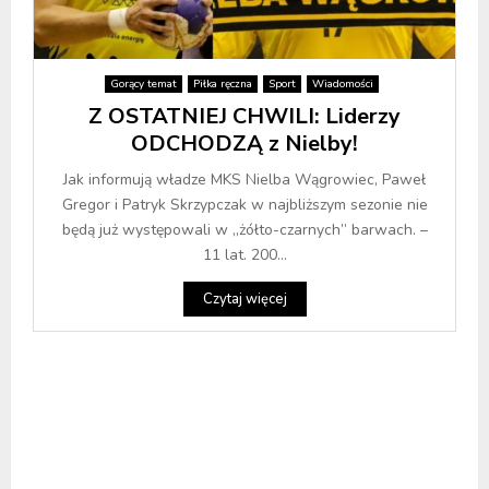
Gorący temat
Piłka ręczna
Sport
Wiadomości
Z OSTATNIEJ CHWILI: Liderzy
ODCHODZĄ z Nielby!
Jak informują władze MKS Nielba Wągrowiec, Paweł
Gregor i Patryk Skrzypczak w najbliższym sezonie nie
będą już występowali w „żółto-czarnych” barwach. –
11 lat. 200...
Czytaj więcej