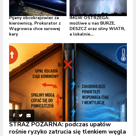
Pijany obcokrajowiec za
IMGW OSTRZEGA:
kierownicą. Prokurator z
możliwe u nas BURZE,
Wągrowca chce surowej
DESZCZ oraz silny WIATR,
kary
a lokalnie...
STRAŻ POŻARNA: podczas upałów
rośnie ryzyko zatrucia się tlenkiem węgla