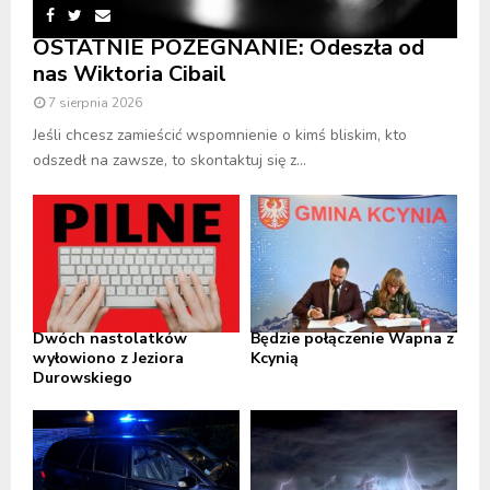
OSTATNIE POŻEGNANIE: Odeszła od
nas Wiktoria Cibail
7 sierpnia 2026
Jeśli chcesz zamieścić wspomnienie o kimś bliskim, kto
odszedł na zawsze, to skontaktuj się z...
Dwóch nastolatków
Będzie połączenie Wapna z
wyłowiono z Jeziora
Kcynią
Durowskiego