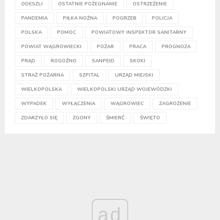
ODESZLI
OSTATNIE POŻEGNANIE
OSTRZEŻENIE
PANDEMIA
PIŁKA NOŻNA
POGRZEB
POLICJA
POLSKA
POMOC
POWIATOWY INSPEKTOR SANITARNY
POWIAT WĄGROWIECKI
POŻAR
PRACA
PROGNOZA
PRĄD
ROGOŹNO
SANPEID
SKOKI
STRAŻ POŻARNA
SZPITAL
URZĄD MIEJSKI
WIELKOPOLSKA
WIELKOPOLSKI URZĄD WOJEWÓDZKI
WYPADEK
WYŁĄCZENIA
WĄGROWIEC
ZAGROŻENIE
ZDARZYŁO SIĘ
ZGONY
ŚMIERĆ
ŚWIĘTO
ad