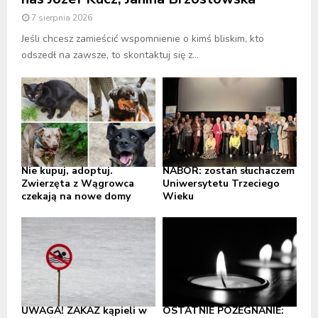
7 sierpnia 2026
Jeśli chcesz zamieścić wspomnienie o kimś bliskim, kto
odszedł na zawsze, to skontaktuj się z...
Nie kupuj, adoptuj.
NABÓR: zostań słuchaczem
Zwierzęta z Wągrowca
Uniwersytetu Trzeciego
czekają na nowe domy
Wieku
UWAGA! ZAKAZ kąpieli w
OSTATNIE POŻEGNANIE: