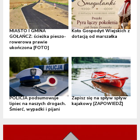
MIASTO I GMINA
Koło Gospodyń Wiejskich z
GOŁAŃCZ: ścieżka pieszo-
dotacją od marszałka
rowerowa prawie
ukończona [FOTO]
POLICJA podsumowuje
Zapisz się na spływ spływ
lipiec na naszych drogach.
kajakowy [ZAPOWIEDŹ]
Śmierć, wypadki i pijani