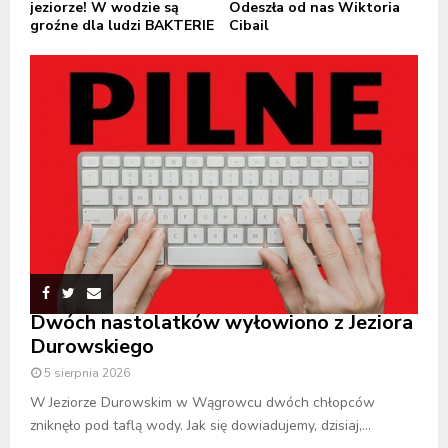
jeziorze! W wodzie są
Odeszła od nas Wiktoria
groźne dla ludzi BAKTERIE
Cibail
Dwóch nastolatków wyłowiono z Jeziora
Durowskiego
5 sierpnia 2026
W Jeziorze Durowskim w Wągrowcu dwóch chłopców
zniknęło pod taflą wody. Jak się dowiadujemy, dzisiaj,...