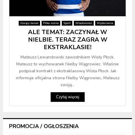
Gorący temat
Piłka nożna
Sport
Wiadomości
Wydarzenia
ALE TEMAT: ZACZYNAŁ W
NIELBIE. TERAZ ZAGRA W
EKSTRAKLASIE!
Mateusz Lewandowski zawodnikiem Wisły Płock.
Mateusz to wychowanek Nielby Wągrowiec. Właśnie
podpisał kontrakt z ekstraklasową Wisła Płock. Jak
informuje oficjalna strona Nielby Wągrowiec, Mateusz
swoją...
Czytaj więcej
PROMOCJA / OGŁOSZENIA