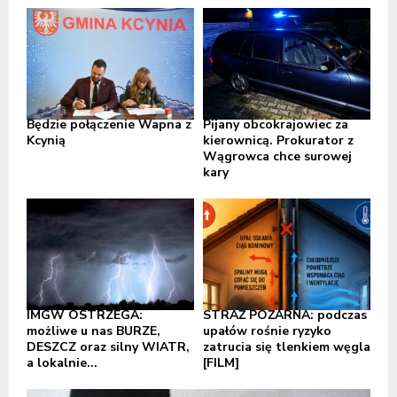
Będzie połączenie Wapna z
Pijany obcokrajowiec za
Kcynią
kierownicą. Prokurator z
Wągrowca chce surowej
kary
IMGW OSTRZEGA:
STRAŻ POŻARNA: podczas
możliwe u nas BURZE,
upałów rośnie ryzyko
DESZCZ oraz silny WIATR,
zatrucia się tlenkiem węgla
a lokalnie...
[FILM]