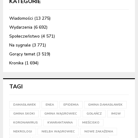
KATEGORIE
Wiadomości
(13 275)
Wydarzenia
(6 692)
Społeczeństwo
(4 571)
Na sygnale
(3 771)
Gorący temat
(3 519)
Kronika
(1 694)
TAGI
DAMASŁAWEK
ENEA
EPIDEMIA
GMINA DAMASŁAWEK
GMINA SKOKI
GMINA WĄGROWIEC
GOŁAŃCZ
IMGW
KORONAWIRUS
KWARANTANNA
MIEŚCISKO
NEKROLOGI
NIELBA WĄGROWIEC
NOWE ZAKAŻENIA