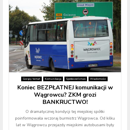
Gorący temat
Komunikacja
Społeczeństwo
Wiadomości
Koniec BEZPŁATNEJ komunikacji w
Wągrowcu? ZKM grozi
BANKRUCTWO!
O dramatycznej kondycji tej miejskiej spółki
poinformowała wczoraj burmistrz Wągrowca. Od kilku
lat w Wągrowcu przejazdy miejskimi autobusami były