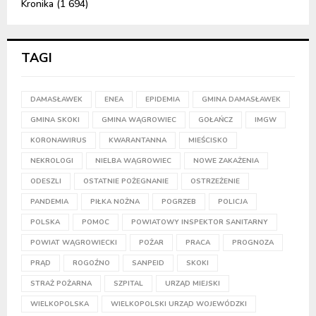
Kronika
(1 694)
TAGI
DAMASŁAWEK
ENEA
EPIDEMIA
GMINA DAMASŁAWEK
GMINA SKOKI
GMINA WĄGROWIEC
GOŁAŃCZ
IMGW
KORONAWIRUS
KWARANTANNA
MIEŚCISKO
NEKROLOGI
NIELBA WĄGROWIEC
NOWE ZAKAŻENIA
ODESZLI
OSTATNIE POŻEGNANIE
OSTRZEŻENIE
PANDEMIA
PIŁKA NOŻNA
POGRZEB
POLICJA
POLSKA
POMOC
POWIATOWY INSPEKTOR SANITARNY
POWIAT WĄGROWIECKI
POŻAR
PRACA
PROGNOZA
PRĄD
ROGOŹNO
SANPEID
SKOKI
STRAŻ POŻARNA
SZPITAL
URZĄD MIEJSKI
WIELKOPOLSKA
WIELKOPOLSKI URZĄD WOJEWÓDZKI