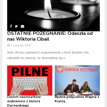
OSTATNIE POŻEGNANIE: Odeszła od
nas Wiktoria Cibail
7 sierpnia 2026
Jeśli chcesz zamieścić wspomnienie o kimś bliskim, kto
odszedł na zawsze, to skontaktuj się z...
Dwóch nastolatków
Będzie połączenie Wapna z
wyłowiono z Jeziora
Kcynią
Durowskiego