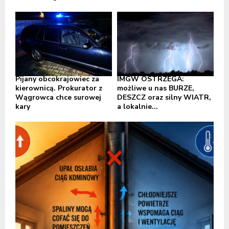
Pijany obcokrajowiec za
IMGW OSTRZEGA:
kierownicą. Prokurator z
możliwe u nas BURZE,
Wągrowca chce surowej
DESZCZ oraz silny WIATR,
kary
a lokalnie...