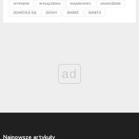
WYPADEK
WYŁĄCZENIA
WĄGROWIEC
ZAGROŻENIE
ZDARZYŁO SIĘ
ZGONY
ŚMIERĆ
ŚWIĘTO
ad
Najnowsze artykuły