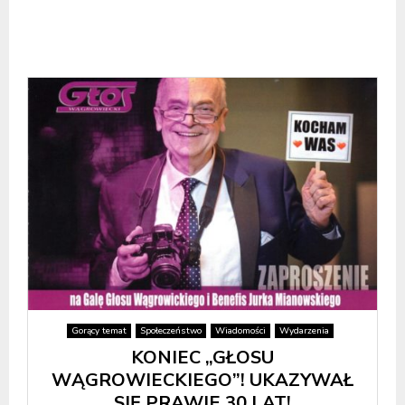
Gorący temat
Społeczeństwo
Wiadomości
Wydarzenia
KONIEC „GŁOSU
WĄGROWIECKIEGO”! UKAZYWAŁ
SIĘ PRAWIE 30 LAT!