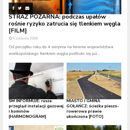
STRAŻ POŻARNA: podczas upałów
rośnie ryzyko zatrucia się tlenkiem węgla
[FILM]
5 sierpnia 2026
Od początku roku do 4 sierpnia na terenie województwa
wielkopolskiego tlenkiem węgla podtruło się już...
SM INFORMUJE: rusza
MIASTO I GMINA
przegląd instalacji gazowej
GOŁAŃCZ: ścieżka pieszo-
i kominów
rowerowa prawie
[HARMONOGRAM]
ukończona [FOTO]