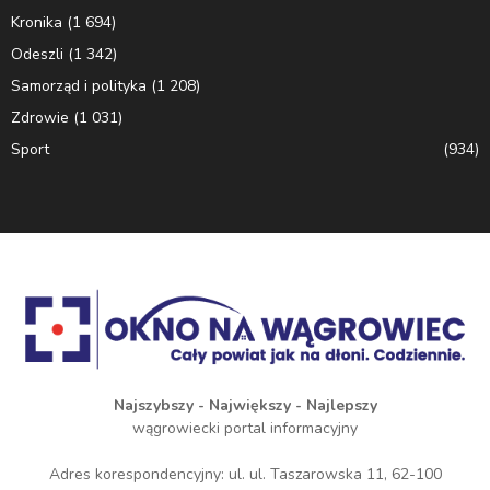
Kronika
(1 694)
Odeszli
(1 342)
Samorząd i polityka
(1 208)
Zdrowie
(1 031)
Sport
(934)
Najszybszy - Największy - Najlepszy
wągrowiecki portal informacyjny
Adres korespondencyjny: ul. ul. Taszarowska 11, 62-100