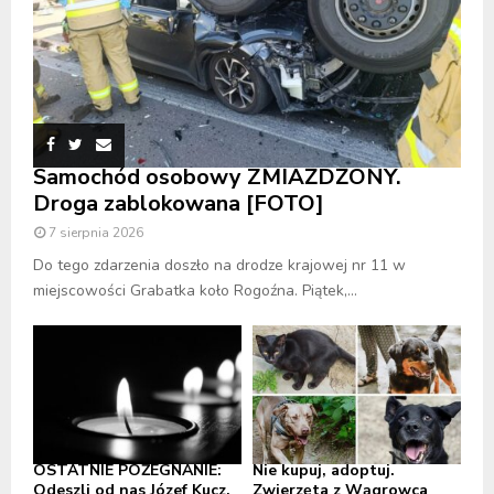
Samochód osobowy ZMIAŻDŻONY.
Droga zablokowana [FOTO]
7 sierpnia 2026
Do tego zdarzenia doszło na drodze krajowej nr 11 w
miejscowości Grabatka koło Rogoźna. Piątek,...
OSTATNIE POŻEGNANIE:
Nie kupuj, adoptuj.
Odeszli od nas Józef Kucz,
Zwierzęta z Wągrowca