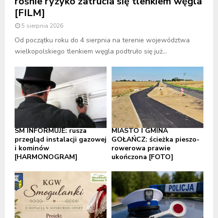
rośnie ryzyko zatrucia się tlenkiem węgla
[FILM]
5 sierpnia 2026
Od początku roku do 4 sierpnia na terenie województwa
wielkopolskiego tlenkiem węgla podtruło się już...
SM INFORMUJE: rusza
MIASTO I GMINA
przegląd instalacji gazowej
GOŁAŃCZ: ścieżka pieszo-
i kominów
rowerowa prawie
[HARMONOGRAM]
ukończona [FOTO]