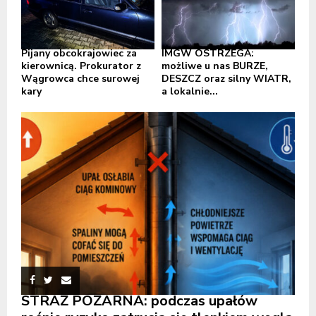
Pijany obcokrajowiec za
IMGW OSTRZEGA:
kierownicą. Prokurator z
możliwe u nas BURZE,
Wągrowca chce surowej
DESZCZ oraz silny WIATR,
kary
a lokalnie...
STRAŻ POŻARNA: podczas upałów