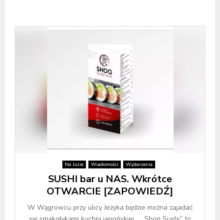
Na luzie
Wiadomości
Wydarzenia
SUSHI bar u NAS. Wkrótce
OTWARCIE [ZAPOWIEDŹ]
W Wągrowcu przy ulicy Jeżyka będzie można zajadać
się smakołykami kuchni japońskiej. „Shoq Sushi” to