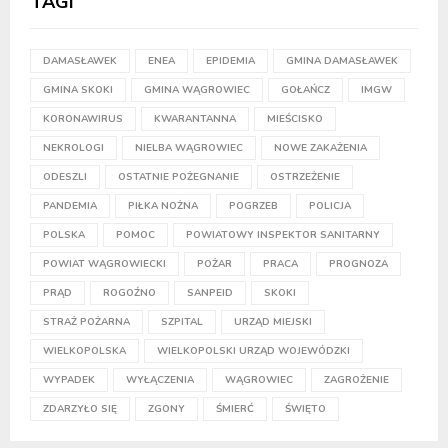
TAGI
DAMASŁAWEK
ENEA
EPIDEMIA
GMINA DAMASŁAWEK
GMINA SKOKI
GMINA WĄGROWIEC
GOŁAŃCZ
IMGW
KORONAWIRUS
KWARANTANNA
MIEŚCISKO
NEKROLOGI
NIELBA WĄGROWIEC
NOWE ZAKAŻENIA
ODESZLI
OSTATNIE POŻEGNANIE
OSTRZEŻENIE
PANDEMIA
PIŁKA NOŻNA
POGRZEB
POLICJA
POLSKA
POMOC
POWIATOWY INSPEKTOR SANITARNY
POWIAT WĄGROWIECKI
POŻAR
PRACA
PROGNOZA
PRĄD
ROGOŹNO
SANPEID
SKOKI
STRAŻ POŻARNA
SZPITAL
URZĄD MIEJSKI
WIELKOPOLSKA
WIELKOPOLSKI URZĄD WOJEWÓDZKI
WYPADEK
WYŁĄCZENIA
WĄGROWIEC
ZAGROŻENIE
ZDARZYŁO SIĘ
ZGONY
ŚMIERĆ
ŚWIĘTO