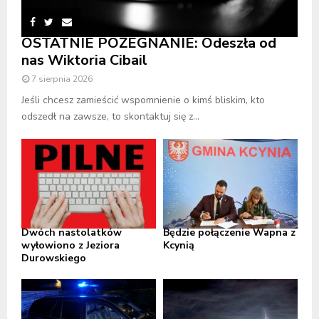
OSTATNIE POŻEGNANIE: Odeszła od
nas Wiktoria Cibail
7 sierpnia 2026
Jeśli chcesz zamieścić wspomnienie o kimś bliskim, kto
odszedł na zawsze, to skontaktuj się z...
Dwóch nastolatków
Będzie połączenie Wapna z
wyłowiono z Jeziora
Kcynią
Durowskiego