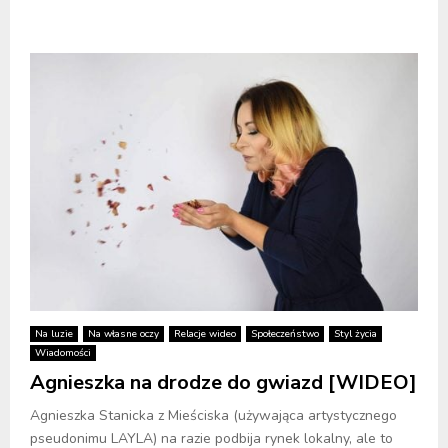
Na luzie
Na własne oczy
Relacje wideo
Społeczeństwo
Styl życia
Wiadomości
Agnieszka na drodze do gwiazd [WIDEO]
Agnieszka Stanicka z Mieściska (używająca artystycznego
pseudonimu LAYLA) na razie podbija rynek lokalny, ale to