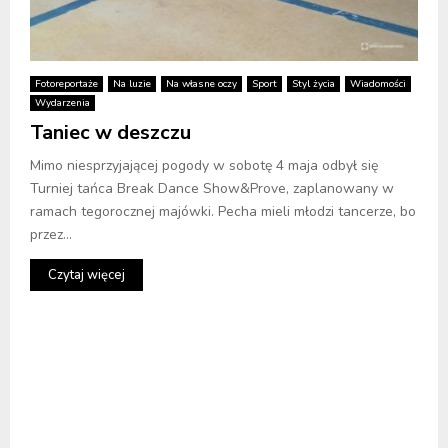
Fotoreportaże
Na luzie
Na własne oczy
Sport
Styl życia
Wiadomości
Wydarzenia
Taniec w deszczu
Mimo niesprzyjającej pogody w sobotę 4 maja odbył się
Turniej tańca Break Dance Show&Prove, zaplanowany w
ramach tegorocznej majówki. Pecha mieli młodzi tancerze, bo
przez...
Czytaj więcej