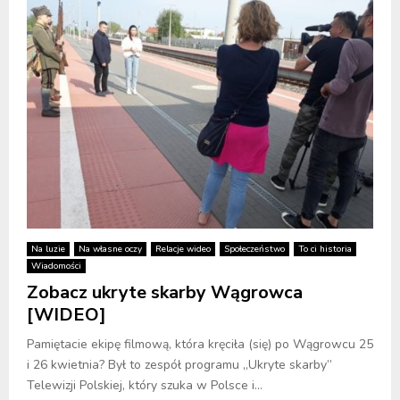
Na luzie
Na własne oczy
Relacje wideo
Społeczeństwo
To ci historia
Wiadomości
Zobacz ukryte skarby Wągrowca
[WIDEO]
Pamiętacie ekipę filmową, która kręciła (się) po Wągrowcu 25
i 26 kwietnia? Był to zespół programu „Ukryte skarby”
Telewizji Polskiej, który szuka w Polsce i...