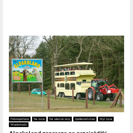
Fotoreportaże
Na luzie
Na własne oczy
Społeczeństwo
Styl życia
Wiadomości