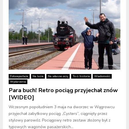
Fotoreportaże
Na luzie
Na własne oczy
To ci historia
Wiadomości
Wydarzenia
Para buch! Retro pociąg przyjechał znów
[WIDEO]
Wczesnym popołudniem 3 maja na dworzec w Wągrowcu
przyjechał zabytkowy pociąg „Cysters”, ciągnięty przez
stylowy parowóz. Pociągowy retro zestaw złożony był z
typowych wagonów pasażerskich...