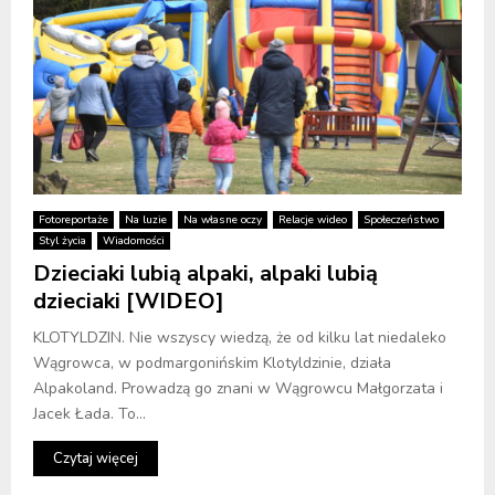
Fotoreportaże
Na luzie
Na własne oczy
Relacje wideo
Społeczeństwo
Styl życia
Wiadomości
Dzieciaki lubią alpaki, alpaki lubią
dzieciaki [WIDEO]
KLOTYLDZIN. Nie wszyscy wiedzą, że od kilku lat niedaleko
Wągrowca, w podmargonińskim Klotyldzinie, działa
Alpakoland. Prowadzą go znani w Wągrowcu Małgorzata i
Jacek Łada. To...
Czytaj więcej