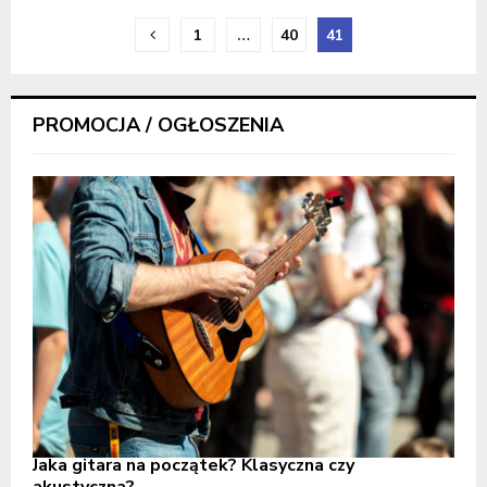
Stronicowanie
1
…
40
41
wpisów
PROMOCJA / OGŁOSZENIA
Jaka gitara na początek? Klasyczna czy
akustyczna?