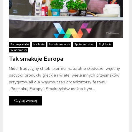
Fotoreportaże
Na luzie
Na własne oczy
Społeczeństwo
Styl życia
Wiadomości
Tak smakuje Europa
Miód, tradycyjny chleb, pierniki, naturalne słodycze, wędliny,
oscypki, produkty greckie i wiele, wiele innych przysmaków
przygotowali dla wągrowczan organizatorzy festynu
„Posmakuj Europy”. Smakołyków można było...
Czytaj więcej