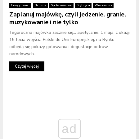
Gorący temat
Na luzie
Społeczeństwo
Styl życia
Wiadomości
Zaplanuj majówkę, czyli jedzenie, granie,
muzykowanie i nie tylko
Tegoroczna majówka zacznie się… apetycznie. 1 maja, z okazji
15-lecia wejścia Polski do Unii Europejskiej, na Rynku
odbędą się pokazy gotowania i degustacje potraw
narodowych...
Czytaj więcej
ad