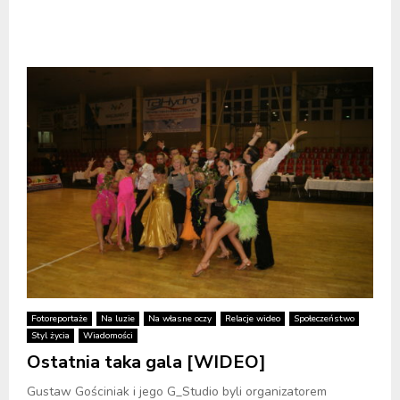
Fotoreportaże
Na luzie
Na własne oczy
Relacje wideo
Społeczeństwo
Styl życia
Wiadomości
Ostatnia taka gala [WIDEO]
Gustaw Gościniak i jego G_Studio byli organizatorem