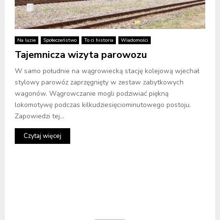
Na luzie
Społeczeństwo
To ci historia
Wiadomości
Tajemnicza wizyta parowozu
W samo południe na wągrowiecką stację kolejową wjechał
stylowy parowóz zaprzęgnięty w zestaw zabytkowych
wagonów. Wągrowczanie mogli podziwiać piękną
lokomotywę podczas kilkudziesięciominutowego postoju.
Zapowiedzi tej...
Czytaj więcej