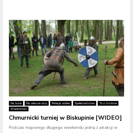
Na luzie
Na własne oczy
Relacje wideo
Społeczeństwo
To ci historia
Wiadomości
Chmurnicki turniej w Biskupinie [WIDEO]
Podczas majowego długiego weekendu jedną z atrakcji w