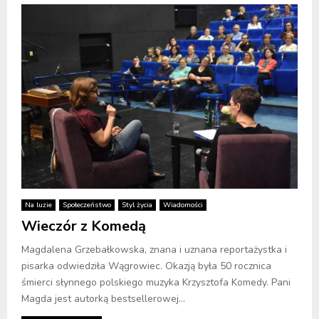
Na luzie
Społeczeństwo
Styl życia
Wiadomości
Wieczór z Komedą
Magdalena Grzebałkowska, znana i uznana reportażystka i
pisarka odwiedziła Wągrowiec. Okazją była 50 rocznica
śmierci słynnego polskiego muzyka Krzysztofa Komedy. Pani
Magda jest autorką bestsellerowej...