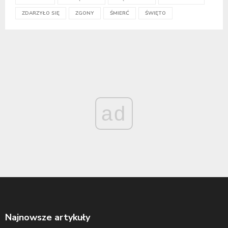
ZDARZYŁO SIĘ
ZGONY
ŚMIERĆ
ŚWIĘTO
ad
Najnowsze artykuły