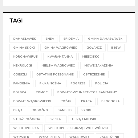
TAGI
DAMASŁAWEK
ENEA
EPIDEMIA
GMINA DAMASŁAWEK
GMINA SKOKI
GMINA WĄGROWIEC
GOŁAŃCZ
IMGW
KORONAWIRUS
KWARANTANNA
MIEŚCISKO
NEKROLOGI
NIELBA WĄGROWIEC
NOWE ZAKAŻENIA
ODESZLI
OSTATNIE POŻEGNANIE
OSTRZEŻENIE
PANDEMIA
PIŁKA NOŻNA
POGRZEB
POLICJA
POLSKA
POMOC
POWIATOWY INSPEKTOR SANITARNY
POWIAT WĄGROWIECKI
POŻAR
PRACA
PROGNOZA
PRĄD
ROGOŹNO
SANPEID
SKOKI
STRAŻ POŻARNA
SZPITAL
URZĄD MIEJSKI
WIELKOPOLSKA
WIELKOPOLSKI URZĄD WOJEWÓDZKI
WYPADEK
WYŁĄCZENIA
WĄGROWIEC
ZAGROŻENIE