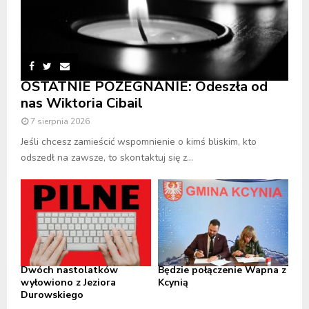
OSTATNIE POŻEGNANIE: Odeszła od
nas Wiktoria Cibail
7 sierpnia 2026
Jeśli chcesz zamieścić wspomnienie o kimś bliskim, kto
odszedł na zawsze, to skontaktuj się z...
Dwóch nastolatków
Będzie połączenie Wapna z
wyłowiono z Jeziora
Kcynią
Durowskiego