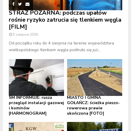
STRAŻ POŻARNA: podczas upałów
rośnie ryzyko zatrucia się tlenkiem węgla
[FILM]
5 sierpnia 2026
Od początku roku do 4 sierpnia na terenie województwa
wielkopolskiego tlenkiem węgla podtruło się już...
SM INFORMUJE: rusza
MIASTO I GMINA
przegląd instalacji gazowej
GOŁAŃCZ: ścieżka pieszo-
i kominów
rowerowa prawie
[HARMONOGRAM]
ukończona [FOTO]