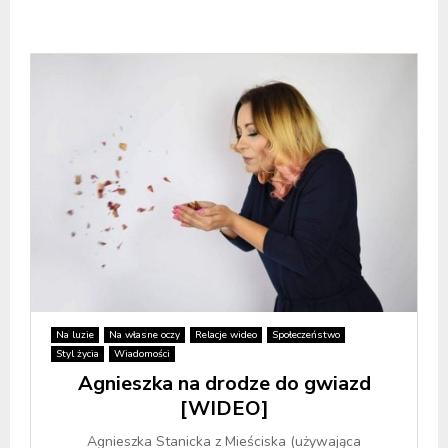
Na luzie
Na własne oczy
Relacje wideo
Społeczeństwo
Styl życia
Wiadomości
Agnieszka na drodze do gwiazd
[WIDEO]
Agnieszka Stanicka z Mieściska (używająca