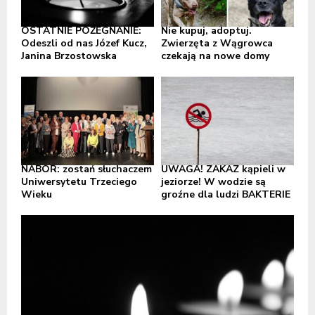
OSTATNIE POŻEGNANIE:
Nie kupuj, adoptuj.
Odeszli od nas Józef Kucz,
Zwierzęta z Wągrowca
Janina Brzostowska
czekają na nowe domy
NABÓR: zostań słuchaczem
UWAGA! ZAKAZ kąpieli w
Uniwersytetu Trzeciego
jeziorze! W wodzie są
Wieku
groźne dla ludzi BAKTERIE