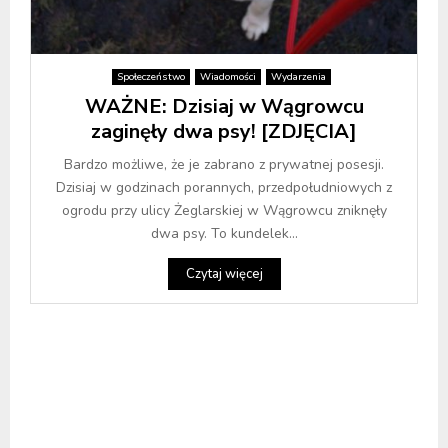
Społeczeństwo
Wiadomości
Wydarzenia
WAŻNE: Dzisiaj w Wągrowcu
zaginęły dwa psy! [ZDJĘCIA]
Bardzo możliwe, że je zabrano z prywatnej posesji.
Dzisiaj w godzinach porannych, przedpołudniowych z
ogrodu przy ulicy Żeglarskiej w Wągrowcu zniknęły
dwa psy. To kundelek...
Czytaj więcej