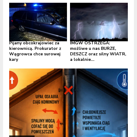
Pijany obcokrajowiec za
IMGW OSTRZEGA:
kierownicą. Prokurator z
możliwe u nas BURZE,
Wągrowca chce surowej
DESZCZ oraz silny WIATR,
kary
a lokalnie...