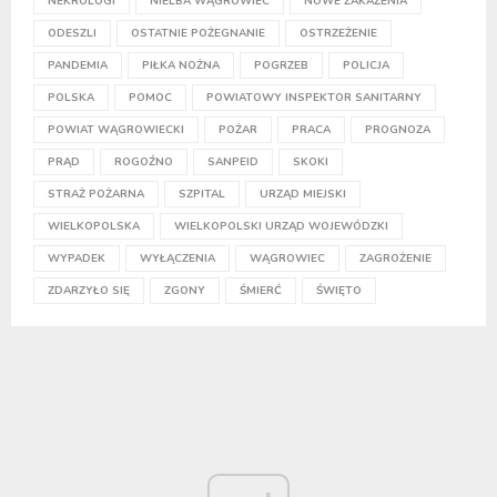
NEKROLOGI
NIELBA WĄGROWIEC
NOWE ZAKAŻENIA
ODESZLI
OSTATNIE POŻEGNANIE
OSTRZEŻENIE
PANDEMIA
PIŁKA NOŻNA
POGRZEB
POLICJA
POLSKA
POMOC
POWIATOWY INSPEKTOR SANITARNY
POWIAT WĄGROWIECKI
POŻAR
PRACA
PROGNOZA
PRĄD
ROGOŹNO
SANPEID
SKOKI
STRAŻ POŻARNA
SZPITAL
URZĄD MIEJSKI
WIELKOPOLSKA
WIELKOPOLSKI URZĄD WOJEWÓDZKI
WYPADEK
WYŁĄCZENIA
WĄGROWIEC
ZAGROŻENIE
ZDARZYŁO SIĘ
ZGONY
ŚMIERĆ
ŚWIĘTO