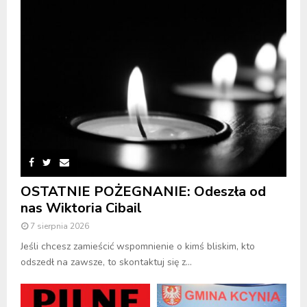
OSTATNIE POŻEGNANIE: Odeszła od
nas Wiktoria Cibail
7 sierpnia 2026
Jeśli chcesz zamieścić wspomnienie o kimś bliskim, kto
odszedł na zawsze, to skontaktuj się z...