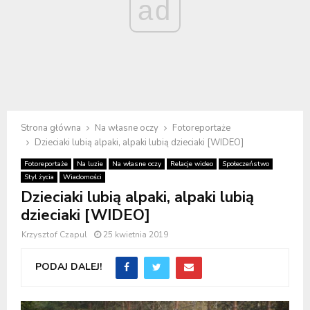
ad
Strona główna
Na własne oczy
Fotoreportaże
Dzieciaki lubią alpaki, alpaki lubią dzieciaki [WIDEO]
Fotoreportaże
Na luzie
Na własne oczy
Relacje wideo
Społeczeństwo
Styl życia
Wiadomości
Dzieciaki lubią alpaki, alpaki lubią
dzieciaki [WIDEO]
Krzysztof Czapul
25 kwietnia 2019
PODAJ DALEJ!