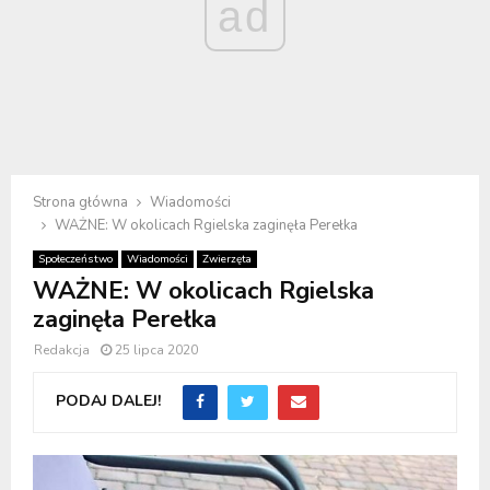
ad
Strona główna
Wiadomości
WAŻNE: W okolicach Rgielska zaginęła Perełka
Społeczeństwo
Wiadomości
Zwierzęta
WAŻNE: W okolicach Rgielska
zaginęła Perełka
Redakcja
25 lipca 2020
PODAJ DALEJ!