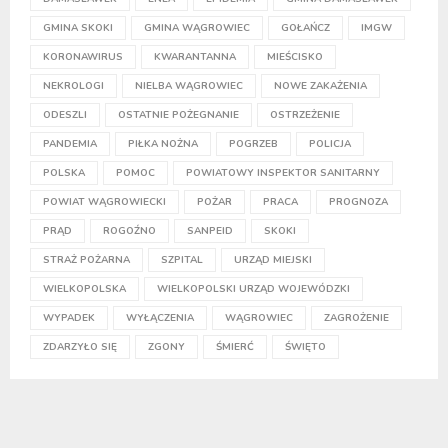
GMINA SKOKI
GMINA WĄGROWIEC
GOŁAŃCZ
IMGW
KORONAWIRUS
KWARANTANNA
MIEŚCISKO
NEKROLOGI
NIELBA WĄGROWIEC
NOWE ZAKAŻENIA
ODESZLI
OSTATNIE POŻEGNANIE
OSTRZEŻENIE
PANDEMIA
PIŁKA NOŻNA
POGRZEB
POLICJA
POLSKA
POMOC
POWIATOWY INSPEKTOR SANITARNY
POWIAT WĄGROWIECKI
POŻAR
PRACA
PROGNOZA
PRĄD
ROGOŹNO
SANPEID
SKOKI
STRAŻ POŻARNA
SZPITAL
URZĄD MIEJSKI
WIELKOPOLSKA
WIELKOPOLSKI URZĄD WOJEWÓDZKI
WYPADEK
WYŁĄCZENIA
WĄGROWIEC
ZAGROŻENIE
ZDARZYŁO SIĘ
ZGONY
ŚMIERĆ
ŚWIĘTO