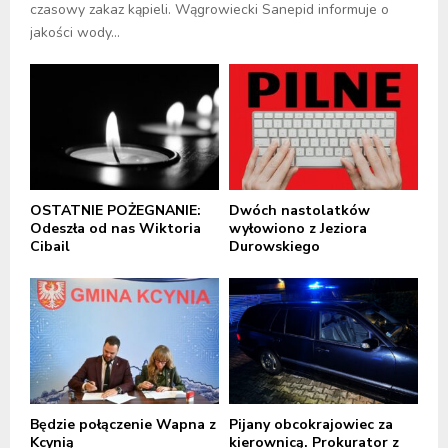
czasowy zakaz kąpieli. Wągrowiecki Sanepid informuje o
jakości wody...
OSTATNIE POŻEGNANIE:
Dwóch nastolatków
Odeszła od nas Wiktoria
wyłowiono z Jeziora
Cibail
Durowskiego
Będzie połączenie Wapna z
Pijany obcokrajowiec za
Kcynią
kierownicą. Prokurator z