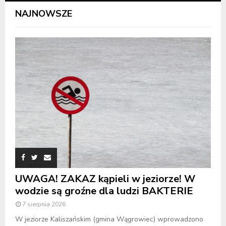
NAJNOWSZE
UWAGA! ZAKAZ kąpieli w jeziorze! W
wodzie są groźne dla ludzi BAKTERIE
7 sierpnia 2026
W jeziorze Kaliszańskim (gmina Wągrowiec) wprowadzono