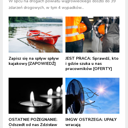
W lipcu na drogach powiatu wągrowieckiego doszło do 39
zdarzeń drogowych, w tym 4 wypadków...
Zapisz się na spływ spływ
JEST PRACA: Sprawdź, kto
kajakowy [ZAPOWIEDŹ]
i gdzie szuka u nas
pracowników [OFERTY]
OSTATNIE POŻEGNANIE:
IMGW OSTRZEGA: UPAŁY
Odszedł od nas Zdzisław
wracają