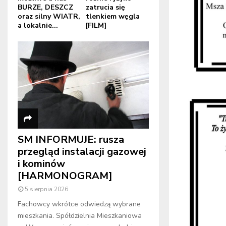
BURZE, DESZCZ
zatrucia się
oraz silny WIATR,
tlenkiem węgla
a lokalnie...
[FILM]
SM INFORMUJE: rusza
przegląd instalacji gazowej
i kominów
[HARMONOGRAM]
5 sierpnia 2026
Fachowcy wkrótce odwiedzą wybrane
mieszkania. Spółdzielnia Mieszkaniowa