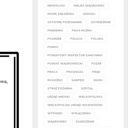
NEKROLOGI
NIELBA WĄGROWIEC
NOWE ZAKAŻENIA
ODESZLI
OSTATNIE POŻEGNANIE
OSTRZEŻENIE
PANDEMIA
PIŁKA NOŻNA
POGRZEB
POLICJA
POLSKA
POMOC
POWIATOWY INSPEKTOR SANITARNY
POWIAT WĄGROWIECKI
POŻAR
PRACA
PROGNOZA
PRĄD
ROGOŹNO
SANPEID
SKOKI
STRAŻ POŻARNA
SZPITAL
URZĄD MIEJSKI
WIELKOPOLSKA
WIELKOPOLSKI URZĄD WOJEWÓDZKI
WYPADEK
WYŁĄCZENIA
WĄGROWIEC
ZAGROŻENIE