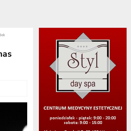
dek
nas