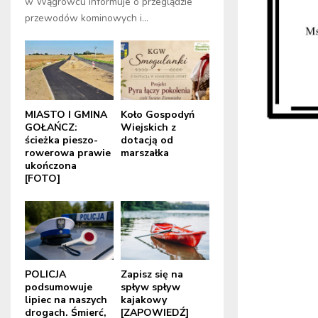
w Wągrowcu informuje o przeglądzie
przewodów kominowych i...
MIASTO I GMINA
Koło Gospodyń
GOŁAŃCZ:
Wiejskich z
ścieżka pieszo-
dotacją od
rowerowa prawie
marszałka
ukończona
[FOTO]
POLICJA
Zapisz się na
podsumowuje
spływ spływ
lipiec na naszych
kajakowy
drogach. Śmierć,
[ZAPOWIEDŹ]