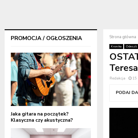
Strona główna
PROMOCJA / OGŁOSZENIA
Kronika
Odeszli
OSTAT
Teres
Redakcja
15
PODAJ DAL
Jaka gitara na początek?
Klasyczna czy akustyczna?