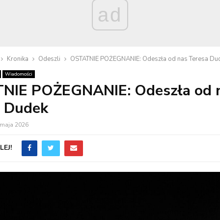
ad
Kronika
Odeszli
OSTATNIE POŻEGNANIE: Odeszła od nas Teresa Du
Wiadomości
NIE POŻEGNANIE: Odeszła od 
a Dudek
 maja 2026
EJ!