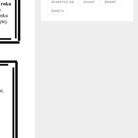
ZDARZYŁO SIĘ
ZGONY
ŚMIERĆ
ŚWIĘTO