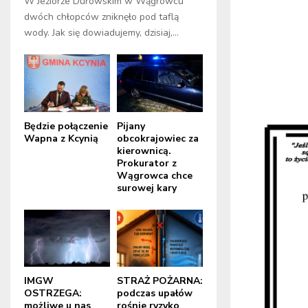
W Jeziorze Durowskim w Wągrowcu
dwóch chłopców zniknęło pod taflą
wody. Jak się dowiadujemy, dzisiaj,...
Będzie połączenie
Pijany
Wapna z Kcynią
obcokrajowiec za
kierownicą.
Prokurator z
Wągrowca chce
surowej kary
IMGW
STRAŻ POŻARNA:
OSTRZEGA:
podczas upałów
możliwe u nas
rośnie ryzyko