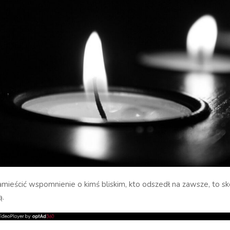
zamieścić wspomnienie o kimś bliskim, kto odszedł na zawsze, to sko
ą.