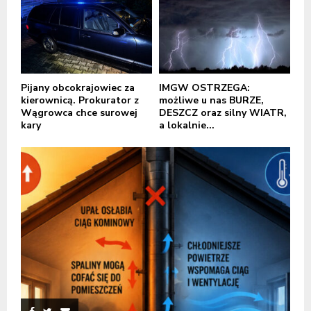
Pijany obcokrajowiec za
IMGW OSTRZEGA:
kierownicą. Prokurator z
możliwe u nas BURZE,
Wągrowca chce surowej
DESZCZ oraz silny WIATR,
kary
a lokalnie...