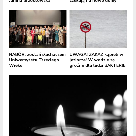
Janina Brzostowska
czekają na nowe domy
NABÓR: zostań słuchaczem
UWAGA! ZAKAZ kąpieli w
Uniwersytetu Trzeciego
jeziorze! W wodzie są
Wieku
groźne dla ludzi BAKTERIE