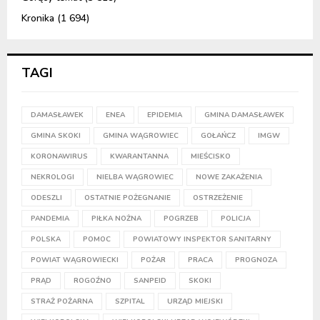
Kronika
(1 694)
TAGI
DAMASŁAWEK
ENEA
EPIDEMIA
GMINA DAMASŁAWEK
GMINA SKOKI
GMINA WĄGROWIEC
GOŁAŃCZ
IMGW
KORONAWIRUS
KWARANTANNA
MIEŚCISKO
NEKROLOGI
NIELBA WĄGROWIEC
NOWE ZAKAŻENIA
ODESZLI
OSTATNIE POŻEGNANIE
OSTRZEŻENIE
PANDEMIA
PIŁKA NOŻNA
POGRZEB
POLICJA
POLSKA
POMOC
POWIATOWY INSPEKTOR SANITARNY
POWIAT WĄGROWIECKI
POŻAR
PRACA
PROGNOZA
PRĄD
ROGOŹNO
SANPEID
SKOKI
STRAŻ POŻARNA
SZPITAL
URZĄD MIEJSKI