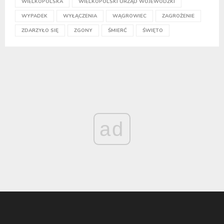
WIELKOPOLSKA
WIELKOPOLSKI URZĄD WOJEWÓDZKI
WYPADEK
WYŁĄCZENIA
WĄGROWIEC
ZAGROŻENIE
ZDARZYŁO SIĘ
ZGONY
ŚMIERĆ
ŚWIĘTO
ad