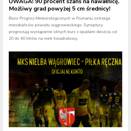
UWAGA! 90 procent szans na nawałnicę.
Możliwy grad powyżej 5 cm średnicy!
Biuro Prognoz Meteorologicznych w Poznaniu ostrzega
mieszkańców powiatu wągrowieckiego. Synoptycy
prognozują wystąpienie silnych burz z opadami deszczu od
20 do 40 litrów na metr kwadratowy,