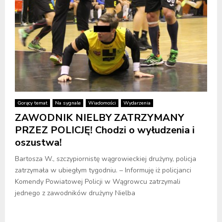
Gorący temat
Na sygnale
Wiadomości
Wydarzenia
ZAWODNIK NIELBY ZATRZYMANY
PRZEZ POLICJĘ! Chodzi o wyłudzenia i
oszustwa!
Bartosza W., szczypiornistę wągrowieckiej drużyny, policja
zatrzymała w ubiegłym tygodniu. – Informuję iż policjanci
Komendy Powiatowej Policji w Wągrowcu zatrzymali
jednego z zawodników drużyny Nielba