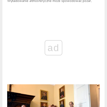
Wyładowanie atmosferyczne może spowodować pożar,
ad