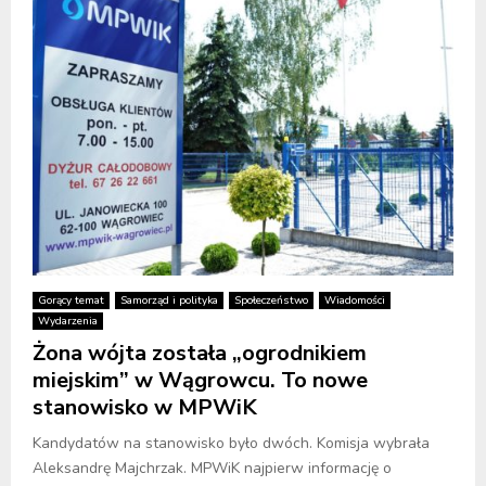
Gorący temat
Samorząd i polityka
Społeczeństwo
Wiadomości
Wydarzenia
Żona wójta została „ogrodnikiem
miejskim” w Wągrowcu. To nowe
stanowisko w MPWiK
Kandydatów na stanowisko było dwóch. Komisja wybrała
Aleksandrę Majchrzak. MPWiK najpierw informację o