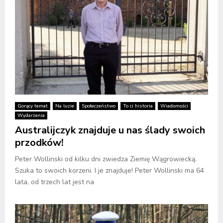
Gorący temat
Na luzie
Społeczeństwo
To ci historia
Wiadomości
Wydarzenia
Australijczyk znajduje u nas ślady swoich
przodków!
Peter Wollinski od kilku dni zwiedza Ziemię Wągrowiecką.
Szuka to swoich korzeni. I je znajduje! Peter Wollinski ma 64
lata, od trzech lat jest na