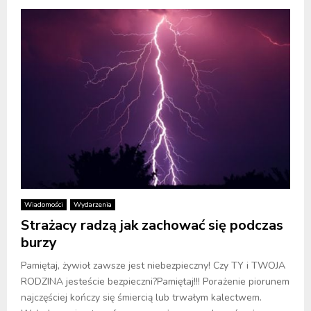
Wiadomości
Wydarzenia
Strażacy radzą jak zachować się podczas
burzy
Pamiętaj, żywioł zawsze jest niebezpieczny! Czy TY i TWOJA
RODZINA jesteście bezpieczni?Pamiętaj!!! Porażenie piorunem
najczęściej kończy się śmiercią lub trwałym kalectwem.