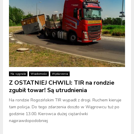
Na sygnale
Wiadomości
Wydarzenia
Z OSTATNIEJ CHWILI: TIR na rondzie
zgubił towar! Są utrudnienia
Na rondzie Rogozińskim TIR wypadł z drogi. Ruchem kieruje
tam policja. Do tego zdarzenia doszło w Wągrowcu tuż po
godzinie 13.00. Kierowca dużej ciężarówki
najprawdopodobniej