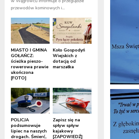
w Wągrowcu informuje o przeglądzie
przewodów kominowych i...
MIASTO I GMINA
Koło Gospodyń
GOŁAŃCZ:
Wiejskich z
ścieżka pieszo-
dotacją od
rowerowa prawie
marszałka
ukończona
[FOTO]
POLICJA
Zapisz się na
podsumowuje
spływ spływ
lipiec na naszych
kajakowy
drogach. Śmierć,
[ZAPOWIEDŹ]