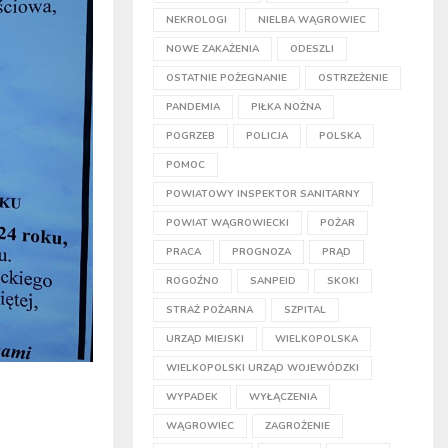
NEKROLOGI
NIELBA WĄGROWIEC
NOWE ZAKAŻENIA
ODESZLI
OSTATNIE POŻEGNANIE
OSTRZEŻENIE
PANDEMIA
PIŁKA NOŻNA
POGRZEB
POLICJA
POLSKA
POMOC
POWIATOWY INSPEKTOR SANITARNY
POWIAT WĄGROWIECKI
POŻAR
PRACA
PROGNOZA
PRĄD
ROGOŹNO
SANPEID
SKOKI
STRAŻ POŻARNA
SZPITAL
URZĄD MIEJSKI
WIELKOPOLSKA
WIELKOPOLSKI URZĄD WOJEWÓDZKI
WYPADEK
WYŁĄCZENIA
WĄGROWIEC
ZAGROŻENIE