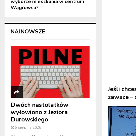
wyborze mieszkania w centrum
Wągrowca?
NAJNOWSZE
Jeśli chc
zawsze – 
Dwóch nastolatków
wyłowiono z Jeziora
Durowskiego
5 sierpnia 2026