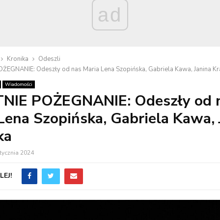
ad
Kronika
Odeszli
ŻEGNANIE: Odeszły od nas Maria Lena Szopińska, Gabriela Kawa, Janina Kr
Wiadomości
NIE POŻEGNANIE: Odeszły od 
Lena Szopińska, Gabriela Kawa, 
ka
tycznia 2024
EJ!