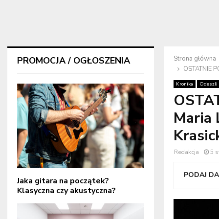
Strona główna
PROMOCJA / OGŁOSZENIA
OSTATNIE PO
Kronika
Odeszli
OSTAT
Maria 
Krasic
Redakcja
5 s
PODAJ DAL
Jaka gitara na początek?
Klasyczna czy akustyczna?