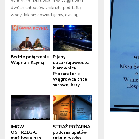
W Jeziorze Durowskim w Wągrowcu
dwóch chłopców zniknęło pod taflą
wody. Jak się dowiadujemy, dzisiaj,...
Będzie połączenie
Pijany
Wapna z Kcynią
obcokrajowiec za
kierownicą.
Prokurator z
Wągrowca chce
surowej kary
IMGW
STRAŻ POŻARNA:
OSTRZEGA:
podczas upałów
możliwe u nas
rośnie ryzyko