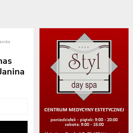
asicka
nas
Janina