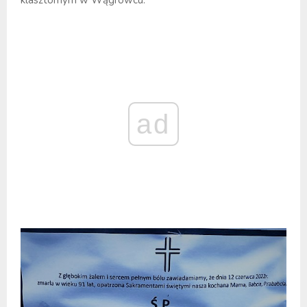
klasztornym w Wągrowcu.
ad