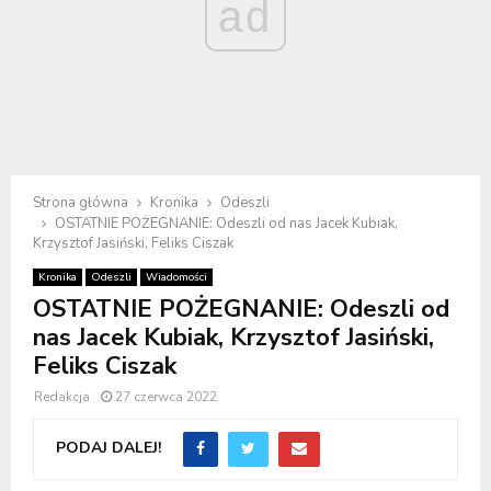
ad
Strona główna
Kronika
Odeszli
OSTATNIE POŻEGNANIE: Odeszli od nas Jacek Kubiak,
Krzysztof Jasiński, Feliks Ciszak
Kronika
Odeszli
Wiadomości
OSTATNIE POŻEGNANIE: Odeszli od
nas Jacek Kubiak, Krzysztof Jasiński,
Feliks Ciszak
Redakcja
27 czerwca 2022
PODAJ DALEJ!