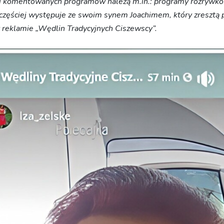
ej komentowanych programów należą m.in.: programy rozrywko
jczęściej występuje ze swoim synem Joachimem, który zresztą 
 reklamie „Wędlin Tradycyjnych Ciszewscy”.