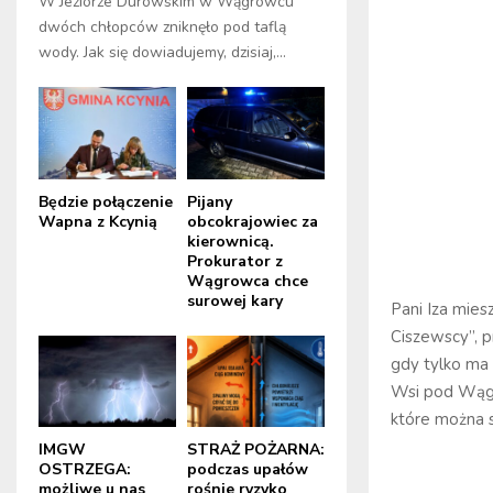
W Jeziorze Durowskim w Wągrowcu
dwóch chłopców zniknęło pod taflą
wody. Jak się dowiadujemy, dzisiaj,...
Będzie połączenie
Pijany
Wapna z Kcynią
obcokrajowiec za
kierownicą.
Prokurator z
Wągrowca chce
surowej kary
Pani Iza mies
Ciszewscy”, pr
gdy tylko ma 
Wsi pod Wągr
które można s
IMGW
STRAŻ POŻARNA:
OSTRZEGA:
podczas upałów
możliwe u nas
rośnie ryzyko