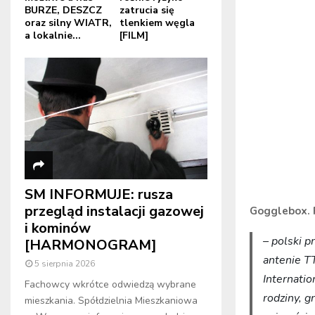
BURZE, DESZCZ
zatrucia się
oraz silny WIATR,
tlenkiem węgla
a lokalnie...
[FILM]
SM INFORMUJE: rusza
przegląd instalacji gazowej
Gogglebox. 
i kominów
– polski 
[HARMONOGRAM]
antenie TT
5 sierpnia 2026
Internati
Fachowcy wkrótce odwiedzą wybrane
rodziny, g
mieszkania. Spółdzielnia Mieszkaniowa