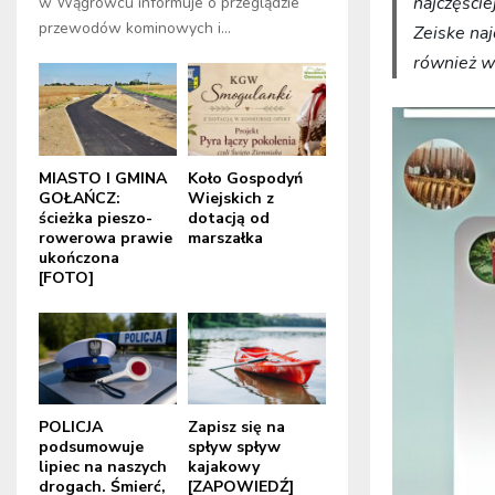
najczęści
w Wągrowcu informuje o przeglądzie
przewodów kominowych i...
Zeiske na
również w
MIASTO I GMINA
Koło Gospodyń
GOŁAŃCZ:
Wiejskich z
ścieżka pieszo-
dotacją od
rowerowa prawie
marszałka
ukończona
[FOTO]
POLICJA
Zapisz się na
podsumowuje
spływ spływ
lipiec na naszych
kajakowy
drogach. Śmierć,
[ZAPOWIEDŹ]