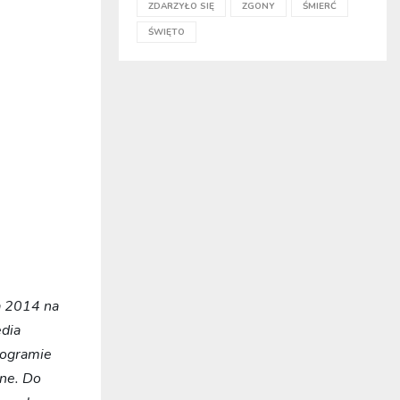
ZDARZYŁO SIĘ
ZGONY
ŚMIERĆ
ŚWIĘTO
a 2014 na
edia
rogramie
jne. Do