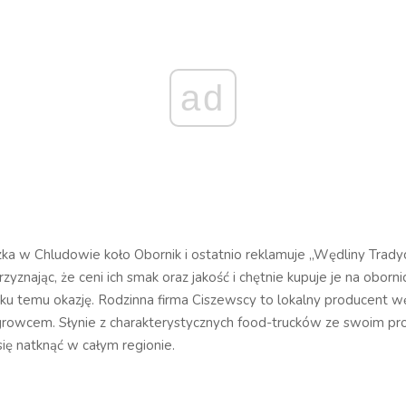
ad
zka w Chludowie koło Obornik i ostatnio reklamuje „Wędliny Trady
zyznając, że ceni ich smak oraz jakość i chętnie kupuje je na oborni
ku temu okazję. Rodzinna firma Ciszewscy to lokalny producent wę
owcem. Słynie z charakterystycznych food-trucków ze swoim pro
ię natknąć w całym regionie.