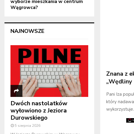
wyborze mieszkania w centrum
Wągrowca?
NAJNOWSZE
Znana z e
„Wędliny 
Pani Iza pop
który nadawan
Dwóch nastolatków
wykorzystuje.
wyłowiono z Jeziora
Durowskiego
5 sierpnia 2026