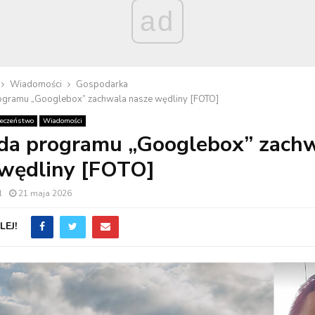
ad
Wiadomości
Gospodarka
gramu „Googlebox” zachwala nasze wędliny [FOTO]
łeczeństwo
Wiadomości
da programu „Googlebox” zach
 wędliny [FOTO]
l
21 maja 2026
EJ!