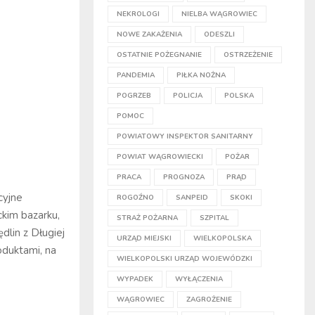
NEKROLOGI
NIELBA WĄGROWIEC
NOWE ZAKAŻENIA
ODESZLI
OSTATNIE POŻEGNANIE
OSTRZEŻENIE
PANDEMIA
PIŁKA NOŻNA
POGRZEB
POLICJA
POLSKA
POMOC
POWIATOWY INSPEKTOR SANITARNY
POWIAT WĄGROWIECKI
POŻAR
PRACA
PROGNOZA
PRĄD
cyjne
ROGOŹNO
SANPEID
SKOKI
ckim bazarku,
STRAŻ POŻARNA
SZPITAL
dlin z Długiej
URZĄD MIEJSKI
WIELKOPOLSKA
duktami, na
WIELKOPOLSKI URZĄD WOJEWÓDZKI
WYPADEK
WYŁĄCZENIA
WĄGROWIEC
ZAGROŻENIE