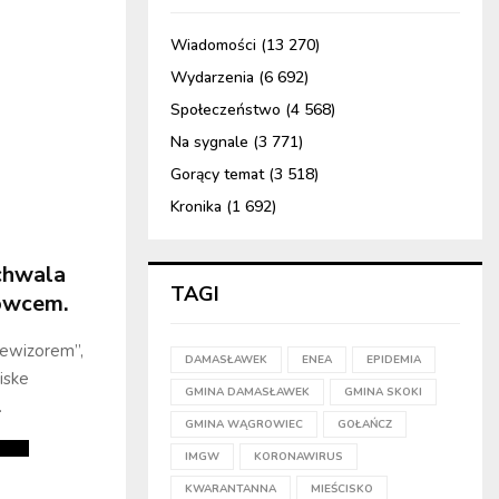
Wiadomości
(13 270)
Wydarzenia
(6 692)
Społeczeństwo
(4 568)
Na sygnale
(3 771)
Gorący temat
(3 518)
Kronika
(1 692)
achwala
TAGI
rowcem.
lewizorem”,
DAMASŁAWEK
ENEA
EPIDEMIA
iske
GMINA DAMASŁAWEK
GMINA SKOKI
.
GMINA WĄGROWIEC
GOŁAŃCZ
IMGW
KORONAWIRUS
KWARANTANNA
MIEŚCISKO