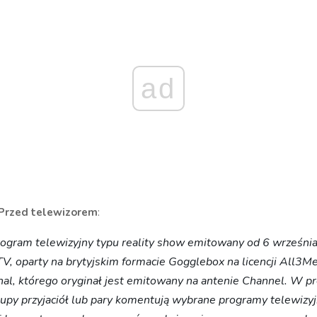
ad
Przed telewizorem
:
program telewizyjny typu reality show emitowany od 6 wrześni
V, oparty na brytyjskim formacie Gogglebox na licencji All3M
onal, którego oryginał jest emitowany na antenie Channel. W p
rupy przyjaciół lub pary komentują wybrane programy telewizy