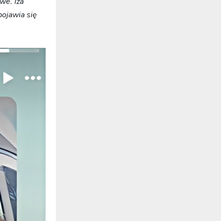
we. Iza
pojawia się