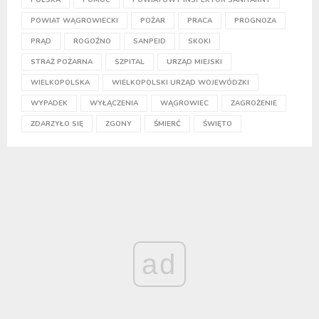
POWIAT WĄGROWIECKI
POŻAR
PRACA
PROGNOZA
PRĄD
ROGOŹNO
SANPEID
SKOKI
STRAŻ POŻARNA
SZPITAL
URZĄD MIEJSKI
WIELKOPOLSKA
WIELKOPOLSKI URZĄD WOJEWÓDZKI
WYPADEK
WYŁĄCZENIA
WĄGROWIEC
ZAGROŻENIE
ZDARZYŁO SIĘ
ZGONY
ŚMIERĆ
ŚWIĘTO
ad