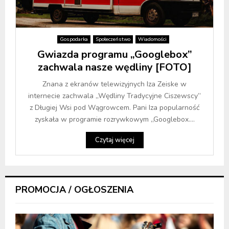
Gospodarka
Społeczeństwo
Wiadomości
Gwiazda programu „Googlebox”
zachwala nasze wędliny [FOTO]
Znana z ekranów telewizyjnych Iza Zeiske w
internecie zachwala „Wędliny Tradycyjne Ciszewscy”
z Długiej Wsi pod Wągrowcem. Pani Iza popularność
zyskała w programie rozrywkowym „Googlebox....
Czytaj więcej
PROMOCJA / OGŁOSZENIA