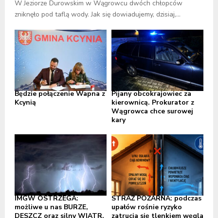
W Jeziorze Durowskim w Wągrowcu dwóch chłopców
zniknęło pod taflą wody. Jak się dowiadujemy, dzisiaj,...
Będzie połączenie Wapna z
Pijany obcokrajowiec za
Kcynią
kierownicą. Prokurator z
Wągrowca chce surowej
kary
IMGW OSTRZEGA:
STRAŻ POŻARNA: podczas
możliwe u nas BURZE,
upałów rośnie ryzyko
DESZCZ oraz silny WIATR,
zatrucia się tlenkiem węgla