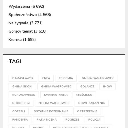
Wydarzenia
(6 692)
Społeczeństwo
(4 568)
Na sygnale
(3 771)
Gorący temat
(3 518)
Kronika
(1 692)
TAGI
DAMASŁAWEK
ENEA
EPIDEMIA
GMINA DAMASŁAWEK
GMINA SKOKI
GMINA WĄGROWIEC
GOŁAŃCZ
IMGW
KORONAWIRUS
KWARANTANNA
MIEŚCISKO
NEKROLOGI
NIELBA WĄGROWIEC
NOWE ZAKAŻENIA
ODESZLI
OSTATNIE POŻEGNANIE
OSTRZEŻENIE
PANDEMIA
PIŁKA NOŻNA
POGRZEB
POLICJA
POLSKA
POMOC
POWIATOWY INSPEKTOR SANITARNY