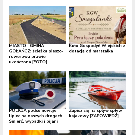
MIASTO I GMINA
Koło Gospodyń Wiejskich z
GOŁAŃCZ: ścieżka pieszo-
dotacją od marszałka
rowerowa prawie
ukończona [FOTO]
POLICJA podsumowuje
Zapisz się na spływ spływ
lipiec na naszych drogach.
kajakowy [ZAPOWIEDŹ]
Śmierć, wypadki i pijani