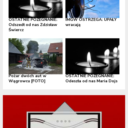
OSTATNIE POŻEGNANIE:
IMGW OSTRZEGA: UPAŁY
Odszedł od nas Zdzisław
wracają
Świercz
Pożar dwóch aut w
OSTATNIE POŻEGNANIE:
Wągrowcu [FOTO]
Odeszła od nas Maria Dojs