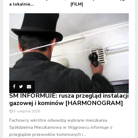
a lokalnie...
[FILM]
SM INFORMUJE: rusza przegląd instalacji
gazowej i kominów [HARMONOGRAM]
5 sierpnia 2026
Fachowcy wkrótce odwiedzą wybrane mieszkania.
Spółdzielnia Mieszkaniowa w Wągrowcu informuje o
przeglądzie przewodów kominowych i...