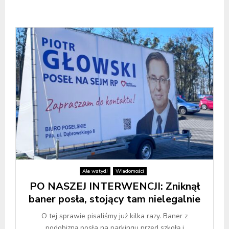
Ale wstyd!
Wiadomości
PO NASZEJ INTERWENCJI: Zniknął
baner posła, stojący tam nielegalnie
O tej sprawie pisaliśmy już kilka razy. Baner z
podobizną posła na parkingu przed szkołą i