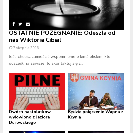
OSTATNIE POŻEGNANIE: Odeszła od
nas Wiktoria Cibail
7 sierpnia 2026
Jeśli chcesz zamieścić wspomnienie o kimś bliskim, kto
odszedł na zawsze, to skontaktuj się z...
Dwóch nastolatków
Będzie połączenie Wapna z
wyłowiono z Jeziora
Kcynią
Durowskiego