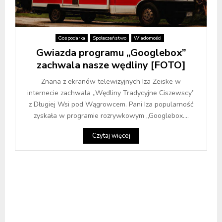
Gospodarka
Społeczeństwo
Wiadomości
Gwiazda programu „Googlebox”
zachwala nasze wędliny [FOTO]
Znana z ekranów telewizyjnych Iza Zeiske w
internecie zachwala „Wędliny Tradycyjne Ciszewscy”
z Długiej Wsi pod Wągrowcem. Pani Iza popularność
zyskała w programie rozrywkowym „Googlebox....
Czytaj więcej