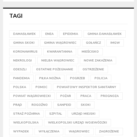
TAGI
DAMASŁAWEK
ENEA
EPIDEMIA
GMINA DAMASŁAWEK
GMINA SKOKI
GMINA WĄGROWIEC
GOŁAŃCZ
IMGW
KORONAWIRUS
KWARANTANNA
MIEŚCISKO
NEKROLOGI
NIELBA WĄGROWIEC
NOWE ZAKAŻENIA
ODESZLI
OSTATNIE POŻEGNANIE
OSTRZEŻENIE
PANDEMIA
PIŁKA NOŻNA
POGRZEB
POLICJA
POLSKA
POMOC
POWIATOWY INSPEKTOR SANITARNY
POWIAT WĄGROWIECKI
POŻAR
PRACA
PROGNOZA
PRĄD
ROGOŹNO
SANPEID
SKOKI
STRAŻ POŻARNA
SZPITAL
URZĄD MIEJSKI
WIELKOPOLSKA
WIELKOPOLSKI URZĄD WOJEWÓDZKI
WYPADEK
WYŁĄCZENIA
WĄGROWIEC
ZAGROŻENIE