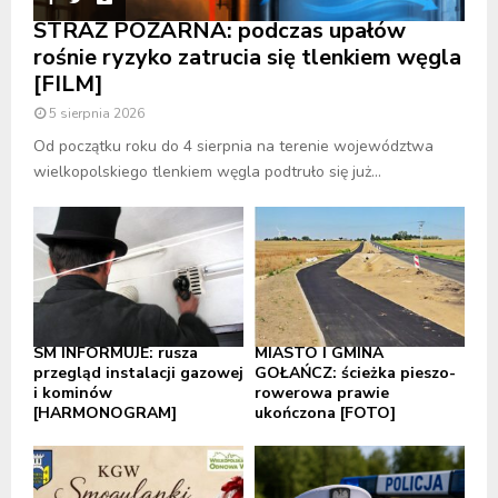
STRAŻ POŻARNA: podczas upałów
rośnie ryzyko zatrucia się tlenkiem węgla
[FILM]
5 sierpnia 2026
Od początku roku do 4 sierpnia na terenie województwa
wielkopolskiego tlenkiem węgla podtruło się już...
SM INFORMUJE: rusza
MIASTO I GMINA
przegląd instalacji gazowej
GOŁAŃCZ: ścieżka pieszo-
i kominów
rowerowa prawie
[HARMONOGRAM]
ukończona [FOTO]