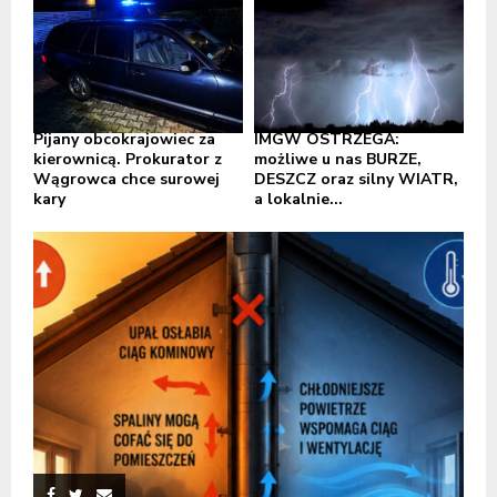
Pijany obcokrajowiec za
IMGW OSTRZEGA:
kierownicą. Prokurator z
możliwe u nas BURZE,
Wągrowca chce surowej
DESZCZ oraz silny WIATR,
kary
a lokalnie...