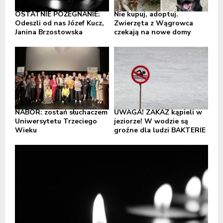
OSTATNIE POŻEGNANIE:
Nie kupuj, adoptuj.
Odeszli od nas Józef Kucz,
Zwierzęta z Wągrowca
Janina Brzostowska
czekają na nowe domy
NABÓR: zostań słuchaczem
UWAGA! ZAKAZ kąpieli w
Uniwersytetu Trzeciego
jeziorze! W wodzie są
Wieku
groźne dla ludzi BAKTERIE