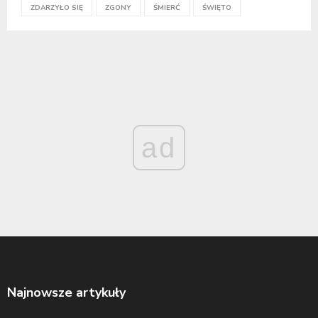
ZDARZYŁO SIĘ
ZGONY
ŚMIERĆ
ŚWIĘTO
ad
Najnowsze artykuły