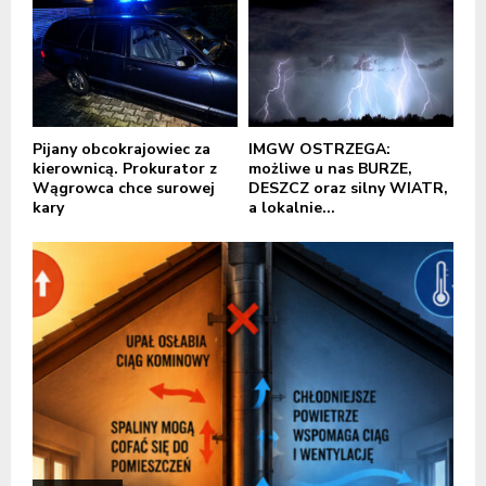
Pijany obcokrajowiec za
IMGW OSTRZEGA:
kierownicą. Prokurator z
możliwe u nas BURZE,
Wągrowca chce surowej
DESZCZ oraz silny WIATR,
kary
a lokalnie...