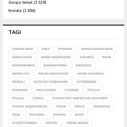
Gorący temat
(3 519)
Kronika
(1 694)
TAGI
DAMASŁAWEK
ENEA
EPIDEMIA
GMINA DAMASŁAWEK
GMINA SKOKI
GMINA WĄGROWIEC
GOŁAŃCZ
IMGW
KORONAWIRUS
KWARANTANNA
MIEŚCISKO
NEKROLOGI
NIELBA WĄGROWIEC
NOWE ZAKAŻENIA
ODESZLI
OSTATNIE POŻEGNANIE
OSTRZEŻENIE
PANDEMIA
PIŁKA NOŻNA
POGRZEB
POLICJA
POLSKA
POMOC
POWIATOWY INSPEKTOR SANITARNY
POWIAT WĄGROWIECKI
POŻAR
PRACA
PROGNOZA
PRĄD
ROGOŹNO
SANPEID
SKOKI
STRAŻ POŻARNA
SZPITAL
URZĄD MIEJSKI