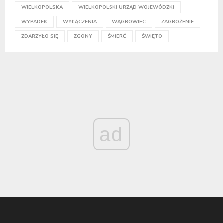
WIELKOPOLSKA
WIELKOPOLSKI URZĄD WOJEWÓDZKI
WYPADEK
WYŁĄCZENIA
WĄGROWIEC
ZAGROŻENIE
ZDARZYŁO SIĘ
ZGONY
ŚMIERĆ
ŚWIĘTO
ad