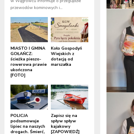
w Wągrowcu informuje o przeglądzie
przewodów kominowych i...
MIASTO I GMINA
Koło Gospodyń
GOŁAŃCZ:
Wiejskich z
ścieżka pieszo-
dotacją od
rowerowa prawie
marszałka
ukończona
[FOTO]
POLICJA
Zapisz się na
podsumowuje
spływ spływ
lipiec na naszych
kajakowy
drogach. Śmierć,
[ZAPOWIEDŹ]