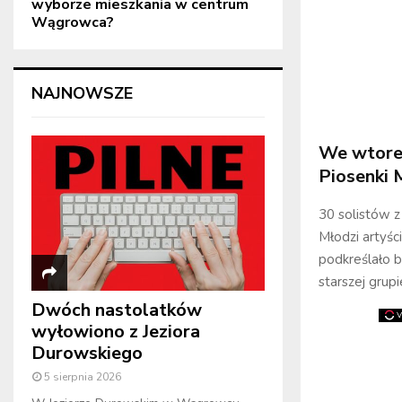
wyborze mieszkania w centrum
Wągrowca?
NAJNOWSZE
We wtorek
Piosenki 
30 solistów z
Młodzi artyśc
podkreślało b
starszej grupi
Dwóch nastolatków
wyłowiono z Jeziora
Durowskiego
5 sierpnia 2026