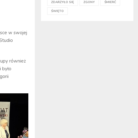
ZDARZYŁO SIĘ
ZGONY
ŚMIERĆ
ŚWIĘTO
jsce w swojej
 Studio
rupy również
i było
gorii