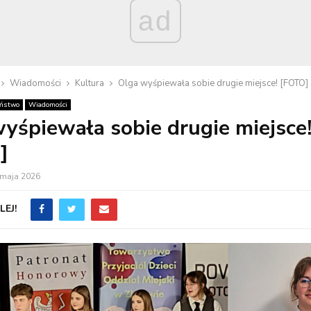
ad
Wiadomości
Kultura
Olga wyśpiewała sobie drugie miejsce! [FOTO]
eństwo
Wiadomości
yśpiewała sobie drugie miejsce
]
 maja 2026
EJ!