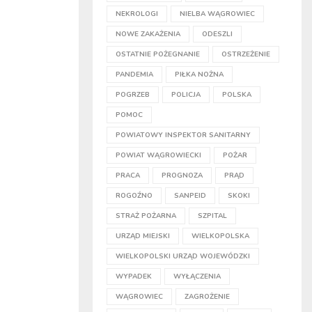
NEKROLOGI
NIELBA WĄGROWIEC
NOWE ZAKAŻENIA
ODESZLI
OSTATNIE POŻEGNANIE
OSTRZEŻENIE
PANDEMIA
PIŁKA NOŻNA
POGRZEB
POLICJA
POLSKA
POMOC
POWIATOWY INSPEKTOR SANITARNY
POWIAT WĄGROWIECKI
POŻAR
PRACA
PROGNOZA
PRĄD
ROGOŹNO
SANPEID
SKOKI
STRAŻ POŻARNA
SZPITAL
URZĄD MIEJSKI
WIELKOPOLSKA
WIELKOPOLSKI URZĄD WOJEWÓDZKI
WYPADEK
WYŁĄCZENIA
WĄGROWIEC
ZAGROŻENIE