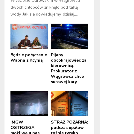
W Jeziorze Durowskim w Wągrowcu
dwóch chłopców zniknęło pod taflą
wody. Jak się dowiadujemy, dzisiaj,...
Będzie połączenie
Pijany
Wapna z Kcynią
obcokrajowiec za
kierownicą.
Prokurator z
Wągrowca chce
surowej kary
IMGW
STRAŻ POŻARNA:
OSTRZEGA:
podczas upałów
możliwe u nas
rośnie ryzyko