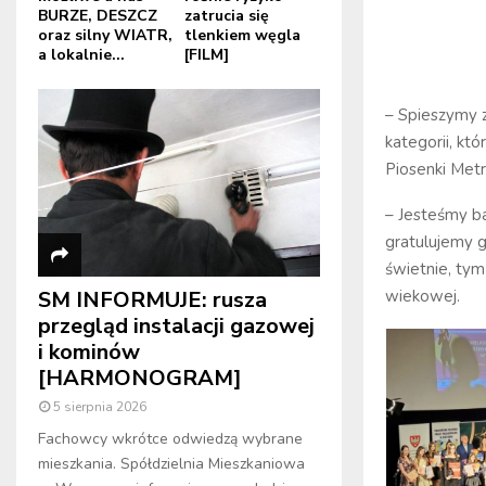
BURZE, DESZCZ
zatrucia się
oraz silny WIATR,
tlenkiem węgla
a lokalnie...
[FILM]
– Spieszymy z
kategorii, kt
Piosenki Met
– Jesteśmy ba
gratulujemy g
świetnie, tym
SM INFORMUJE: rusza
wiekowej.
przegląd instalacji gazowej
i kominów
[HARMONOGRAM]
5 sierpnia 2026
Fachowcy wkrótce odwiedzą wybrane
mieszkania. Spółdzielnia Mieszkaniowa