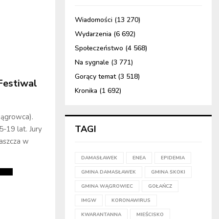
Wiadomości
(13 270)
Wydarzenia
(6 692)
Społeczeństwo
(4 568)
Na sygnale
(3 771)
Gorący temat
(3 518)
Festiwal
Kronika
(1 692)
Wągrowca).
TAGI
-19 lat. Jury
łaszcza w
DAMASŁAWEK
ENEA
EPIDEMIA
GMINA DAMASŁAWEK
GMINA SKOKI
GMINA WĄGROWIEC
GOŁAŃCZ
IMGW
KORONAWIRUS
KWARANTANNA
MIEŚCISKO