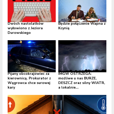
Dwóch nastolatków
Będzie połączenie Wapna z
wyłowiono z Jeziora
Kcynią
Durowskiego
Pijany obcokrajowiec za
IMGW OSTRZEGA:
kierownicą. Prokurator z
możliwe u nas BURZE,
Wągrowca chce surowej
DESZCZ oraz silny WIATR,
kary
a lokalnie...