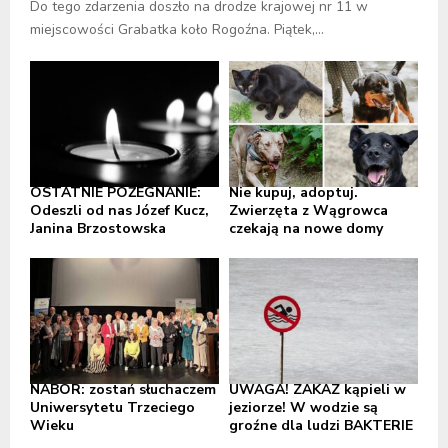
Do tego zdarzenia doszło na drodze krajowej nr 11 w
miejscowości Grabatka koło Rogoźna. Piątek,...
OSTATNIE POŻEGNANIE:
Nie kupuj, adoptuj.
Odeszli od nas Józef Kucz,
Zwierzęta z Wągrowca
Janina Brzostowska
czekają na nowe domy
NABÓR: zostań słuchaczem
UWAGA! ZAKAZ kąpieli w
Uniwersytetu Trzeciego
jeziorze! W wodzie są
Wieku
groźne dla ludzi BAKTERIE