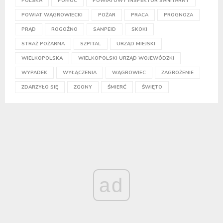
POLSKA
POMOC
POWIATOWY INSPEKTOR SANITARNY
POWIAT WĄGROWIECKI
POŻAR
PRACA
PROGNOZA
PRĄD
ROGOŹNO
SANPEID
SKOKI
STRAŻ POŻARNA
SZPITAL
URZĄD MIEJSKI
WIELKOPOLSKA
WIELKOPOLSKI URZĄD WOJEWÓDZKI
WYPADEK
WYŁĄCZENIA
WĄGROWIEC
ZAGROŻENIE
ZDARZYŁO SIĘ
ZGONY
ŚMIERĆ
ŚWIĘTO
ad