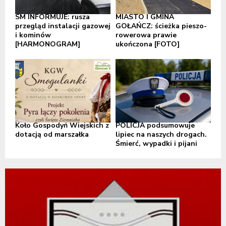
SM INFORMUJE: rusza
MIASTO I GMINA
przegląd instalacji gazowej
GOŁAŃCZ: ścieżka pieszo-
i kominów
rowerowa prawie
[HARMONOGRAM]
ukończona [FOTO]
Koło Gospodyń Wiejskich z
POLICJA podsumowuje
dotacją od marszałka
lipiec na naszych drogach.
Śmierć, wypadki i pijani