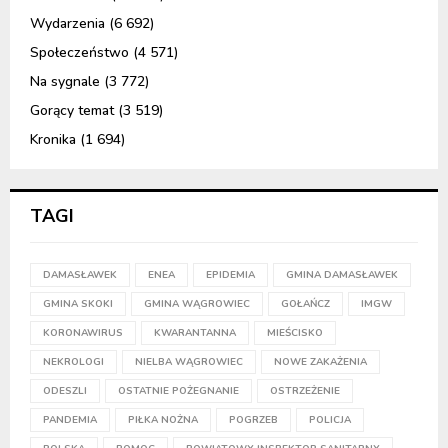
Wydarzenia
(6 692)
Społeczeństwo
(4 571)
Na sygnale
(3 772)
Gorący temat
(3 519)
Kronika
(1 694)
TAGI
DAMASŁAWEK
ENEA
EPIDEMIA
GMINA DAMASŁAWEK
GMINA SKOKI
GMINA WĄGROWIEC
GOŁAŃCZ
IMGW
KORONAWIRUS
KWARANTANNA
MIEŚCISKO
NEKROLOGI
NIELBA WĄGROWIEC
NOWE ZAKAŻENIA
ODESZLI
OSTATNIE POŻEGNANIE
OSTRZEŻENIE
PANDEMIA
PIŁKA NOŻNA
POGRZEB
POLICJA