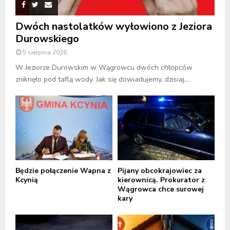
Dwóch nastolatków wyłowiono z Jeziora
Durowskiego
5 sierpnia 2026
W Jeziorze Durowskim w Wągrowcu dwóch chłopców
zniknęło pod taflą wody. Jak się dowiadujemy, dzisiaj,...
Będzie połączenie Wapna z
Pijany obcokrajowiec za
Kcynią
kierownicą. Prokurator z
Wągrowca chce surowej
kary