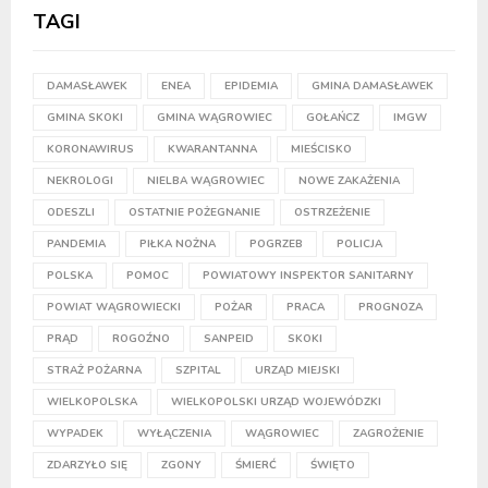
TAGI
DAMASŁAWEK
ENEA
EPIDEMIA
GMINA DAMASŁAWEK
GMINA SKOKI
GMINA WĄGROWIEC
GOŁAŃCZ
IMGW
KORONAWIRUS
KWARANTANNA
MIEŚCISKO
NEKROLOGI
NIELBA WĄGROWIEC
NOWE ZAKAŻENIA
ODESZLI
OSTATNIE POŻEGNANIE
OSTRZEŻENIE
PANDEMIA
PIŁKA NOŻNA
POGRZEB
POLICJA
POLSKA
POMOC
POWIATOWY INSPEKTOR SANITARNY
POWIAT WĄGROWIECKI
POŻAR
PRACA
PROGNOZA
PRĄD
ROGOŹNO
SANPEID
SKOKI
STRAŻ POŻARNA
SZPITAL
URZĄD MIEJSKI
WIELKOPOLSKA
WIELKOPOLSKI URZĄD WOJEWÓDZKI
WYPADEK
WYŁĄCZENIA
WĄGROWIEC
ZAGROŻENIE
ZDARZYŁO SIĘ
ZGONY
ŚMIERĆ
ŚWIĘTO