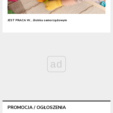
JEST PRACA W… żłobku samorządowym
ad
PROMOCJA / OGŁOSZENIA