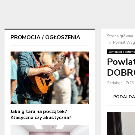
Strona główna
PROMOCJA / OGŁOSZENIA
Powiat Wąg
Samorząd i polityk
Powia
DOBR
Redakcja
25
PODAJ DAL
Jaka gitara na początek?
Klasyczna czy akustyczna?