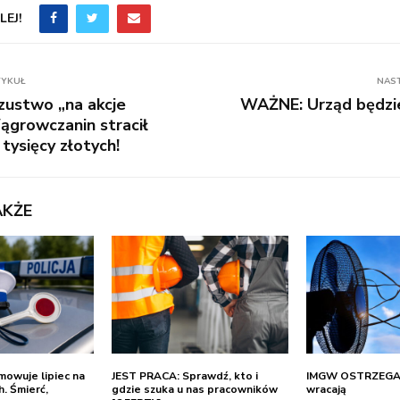
EJ!
TYKUŁ
NAS
zustwo „na akcje
WAŻNE: Urząd będzie
ągrowczanin stracił
tysięcy złotych!
AKŻE
owuje lipiec na
JEST PRACA: Sprawdź, kto i
IMGW OSTRZEGA
. Śmierć,
gdzie szuka u nas pracowników
wracają