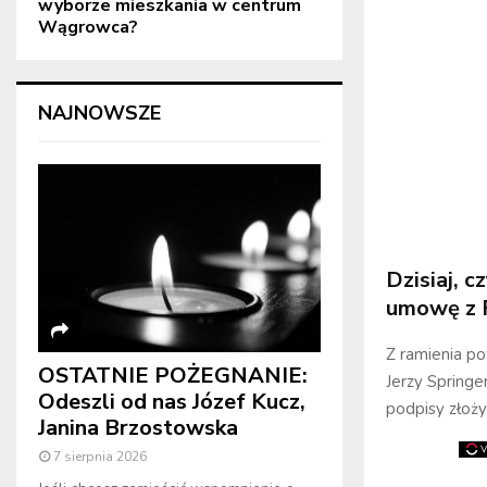
wyborze mieszkania w centrum
Wągrowca?
NAJNOWSZE
Dzisiaj, 
umowę z 
Z ramienia p
OSTATNIE POŻEGNANIE:
Jerzy Springe
Odeszli od nas Józef Kucz,
podpisy złoż
Janina Brzostowska
7 sierpnia 2026