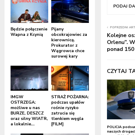
PODAJ DAL
POPRZEDNI AR
Będzie połączenie
Pijany
Wapna z Kcynią
obcokrajowiec za
Kolejne os
kierownicą.
Orlenu”. W
Prokurator z
ponad 150 
Wągrowca chce
surowej kary
CZYTAJ T
IMGW
STRAŻ POŻARNA:
OSTRZEGA:
podczas upałów
możliwe u nas
rośnie ryzyko
BURZE, DESZCZ
zatrucia się
oraz silny WIATR,
tlenkiem węgla
a lokalnie...
[FILM]
POLICJA podsum
naszych drogach