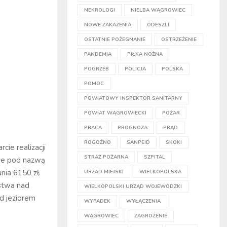
NEKROLOGI
NIELBA WĄGROWIEC
NOWE ZAKAŻENIA
ODESZLI
OSTATNIE POŻEGNANIE
OSTRZEŻENIE
PANDEMIA
PIŁKA NOŻNA
POGRZEB
POLICJA
POLSKA
POMOC
POWIATOWY INSPEKTOR SANITARNY
POWIAT WĄGROWIECKI
POŻAR
PRACA
PROGNOZA
PRĄD
ROGOŹNO
SANPEID
SKOKI
cie realizacji
STRAŻ POŻARNA
SZPITAL
nie pod nazwą
nia 6150 zł.
URZĄD MIEJSKI
WIELKOPOLSKA
stwa nad
WIELKOPOLSKI URZĄD WOJEWÓDZKI
ad jeziorem
WYPADEK
WYŁĄCZENIA
WĄGROWIEC
ZAGROŻENIE