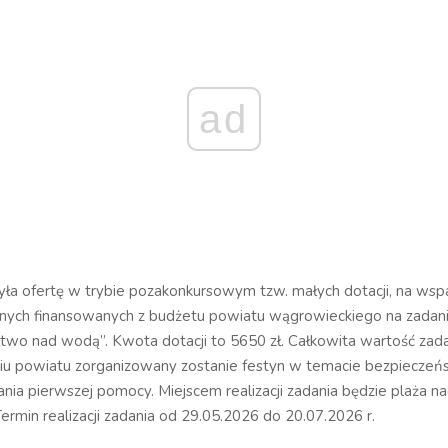
ad
yła ofertę w trybie pozakonkursowym tzw. małych dotacji, na wspar
znych finansowanych z budżetu powiatu wągrowieckiego na zada
wo nad wodą”. Kwota dotacji to 5650 zł. Całkowita wartość zada
ciu powiatu zorganizowany zostanie festyn w temacie bezpieczeń
ania pierwszej pomocy. Miejscem realizacji zadania będzie plaża n
ermin realizacji zadania od 29.05.2026 do 20.07.2026 r.