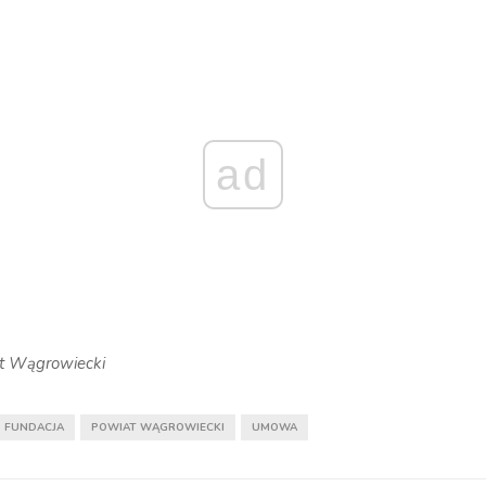
ad
at Wągrowiecki
FUNDACJA
POWIAT WĄGROWIECKI
UMOWA