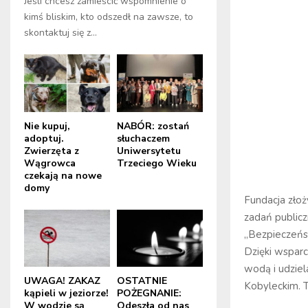
Jeśli chcesz zamieścić wspomnienie o
kimś bliskim, kto odszedł na zawsze, to
skontaktuj się z...
Nie kupuj,
NABÓR: zostań
adoptuj.
słuchaczem
Zwierzęta z
Uniwersytetu
Wągrowca
Trzeciego Wieku
czekają na nowe
domy
Fundacja złoż
zadań public
„Bezpieczeńst
Dzięki wspar
wodą i udziel
UWAGA! ZAKAZ
OSTATNIE
Kobyleckim. T
kąpieli w jeziorze!
POŻEGNANIE:
W wodzie są
Odeszła od nas