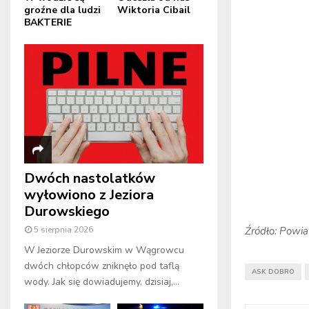
groźne dla ludzi
Wiktoria Cibail
BAKTERIE
Dwóch nastolatków
wyłowiono z Jeziora
Durowskiego
Źródło: Powi
5 sierpnia 2026
W Jeziorze Durowskim w Wągrowcu
dwóch chłopców zniknęło pod taflą
ASK DOBRO
wody. Jak się dowiadujemy, dzisiaj,...