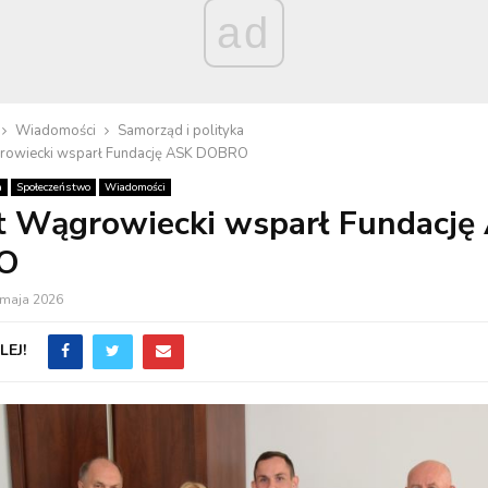
ad
Wiadomości
Samorząd i polityka
rowiecki wsparł Fundację ASK DOBRO
a
Społeczeństwo
Wiadomości
t Wągrowiecki wsparł Fundację
O
 maja 2026
EJ!