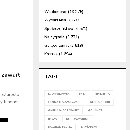
Wiadomości
(13 275)
Wydarzenia
(6 692)
Społeczeństwo
(4 571)
Na sygnale
(3 771)
Gorący temat
(3 519)
Kronika
(1 694)
i zawarł
TAGI
cestarosta
DAMASŁAWEK
ENEA
EPIDEMIA
y fundacji
GMINA DAMASŁAWEK
GMINA SKOKI
GMINA WĄGROWIEC
GOŁAŃCZ
IMGW
KORONAWIRUS
KWARANTANNA
MIEŚCISKO