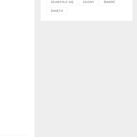
ZDARZYŁO SIĘ
ZGONY
ŚMIERĆ
ŚWIĘTO