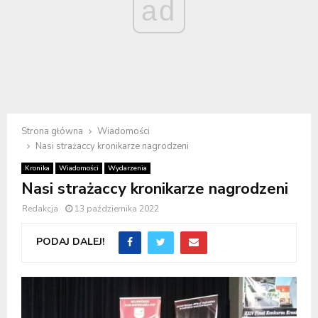
ad
Strona główna
Wiadomości
Nasi strażaccy kronikarze nagrodzeni
Kronika
Wiadomości
Wydarzenia
Nasi strażaccy kronikarze nagrodzeni
Redakcja
13 października 2022
PODAJ DALEJ!