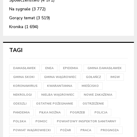
Społeczeństwo
(4 571)
Na sygnale
(3 772)
Gorący temat
(3 519)
Kronika
(1 694)
TAGI
DAMASŁAWEK
ENEA
EPIDEMIA
GMINA DAMASŁAWEK
GMINA SKOKI
GMINA WĄGROWIEC
GOŁAŃCZ
IMGW
KORONAWIRUS
KWARANTANNA
MIEŚCISKO
NEKROLOGI
NIELBA WĄGROWIEC
NOWE ZAKAŻENIA
ODESZLI
OSTATNIE POŻEGNANIE
OSTRZEŻENIE
PANDEMIA
PIŁKA NOŻNA
POGRZEB
POLICJA
POLSKA
POMOC
POWIATOWY INSPEKTOR SANITARNY
POWIAT WĄGROWIECKI
POŻAR
PRACA
PROGNOZA