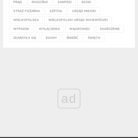
PRĄD
ROGOŹNO
SANPEID
SKOKI
STRAŻ POŻARNA
SZPITAL
URZĄD MIEJSKI
WIELKOPOLSKA
WIELKOPOLSKI URZĄD WOJEWÓDZKI
WYPADEK
WYŁĄCZENIA
WĄGROWIEC
ZAGROŻENIE
ZDARZYŁO SIĘ
ZGONY
ŚMIERĆ
ŚWIĘTO
ad