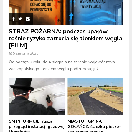
STRAŻ POŻARNA: podczas upałów
rośnie ryzyko zatrucia się tlenkiem węgla
[FILM]
5 sierpnia 2026
Od początku roku do 4 sierpnia na terenie województwa
wielkopolskiego tlenkiem węgla podtruło się już...
SM INFORMUJE: rusza
MIASTO I GMINA
przegląd instalacji gazowej
GOŁAŃCZ: ścieżka pieszo-
i kominów
rowerowa prawie