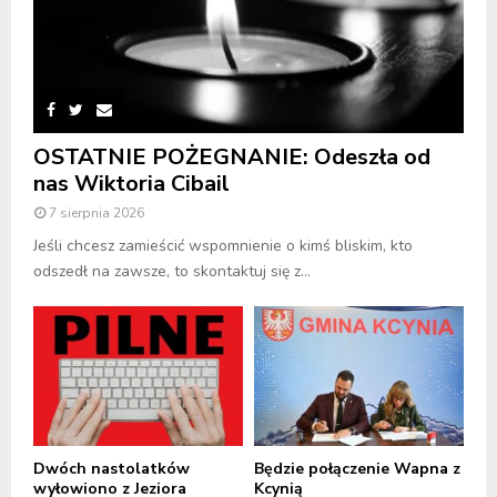
OSTATNIE POŻEGNANIE: Odeszła od
nas Wiktoria Cibail
7 sierpnia 2026
Jeśli chcesz zamieścić wspomnienie o kimś bliskim, kto
odszedł na zawsze, to skontaktuj się z...
Dwóch nastolatków
Będzie połączenie Wapna z
wyłowiono z Jeziora
Kcynią